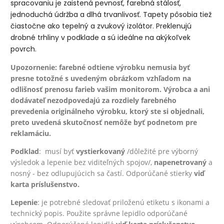
spracovaniu je zaistená pevnosť, farebná stálosť,
jednoduchá údržba a dlhá trvanlivosť. Tapety pôsobia tiež
čiastočne ako tepelný a zvukový izolátor. Preklenujú
drobné trhliny v podklade a sú ideálne na akýkoľvek
povrch.
Upozornenie: farebné odtiene výrobku nemusia byť
presne totožné s uvedeným obrázkom vzhľadom na
odlišnosť prenosu farieb vašim monitorom. Výrobca a ani
dodávateľ nezodpovedajú za rozdiely farebného
prevedenia originálneho výrobku, ktorý ste si objednali,
preto uvedená skutočnosť nemôže byť podnetom pre
reklamáciu.
Podklad
: musí byť
vystierkovaný
/dôležité pre výborný
výsledok a lepenie bez viditeľných spojov/,
na
penetrovaný
a
nosný - bez odlupujúcich sa častí. Odporúčané stierky
viď
karta príslušenstvo.
Lepenie
: je potrebné sledovať priloženú etiketu s ikonami a
technický popis. Použite správne lepidlo odporúčané