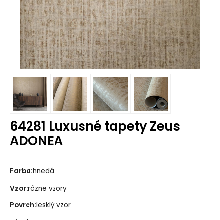
64281 Luxusné tapety Zeus
ADONEA
Farba:
hnedá
Vzor:
rôzne vzory
Povrch:
lesklý vzor