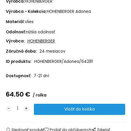
Výrobca:
HOHENBERGER
Výrobca - Kolekcia:
HOHENBERGER Adonea
Materiál:
vlies
Odolnosť:
nižšia odolnosť
Výrobca:
HOHENBERGER
Záručná doba:
24 mesiacov
ID produktu:
HOHENBERGER/Adonea/64281
Dostupnosť:
7-21 dní
64.50
€
rolka
Sledovať produkt
Pridať do obľúbených
Zdielať