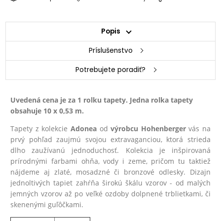
Popis
Príslušenstvo
Potrebujete poradiť?
Uvedená cena je za 1 rolku tapety. Jedna rolka tapety
obsahuje 10 x 0,53 m.
Tapety z kolekcie
Adonea
od
výrobcu Hohenberger
vás na
prvý pohľad zaujmú svojou extravaganciou, ktorá strieda
dlho zaužívanú jednoduchosť. Kolekcia je inšpirovaná
prírodnými farbami ohňa, vody i zeme, pričom tu taktiež
nájdeme aj zlaté, mosadzné či bronzové odlesky. Dizajn
jednoltivých tapiet zahŕňa širokú škálu vzorov - od malých
jemných vzorov až po veľké ozdoby dolpnené trblietkami, či
skenenými guľôčkami.