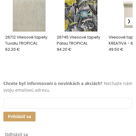
26712 Vliesové tapety
26745 Vliesové tapety
Vliesové tape
Tuvalu TROPICAL
Palau TROPICAL
KREATIVA - 64
62.20 €
94.20 €
49.50 €
Chcete byť informovaní o novinkách a akciách?
Nechajte nám
svoju emailovú adresu.
Prihlásiť sa
Odhlásiť sa