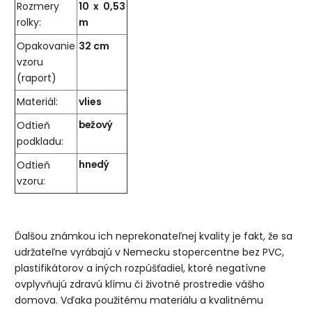
Rozmery
10 x 0,53
rolky:
m
Opakovanie
32 cm
vzoru
(raport)
Materiál:
vlies
Odtieň
bežový
podkladu:
Odtieň
hnedý
vzoru:
Ďalšou známkou ich neprekonateľnej kvality je fakt, že sa
udržateľne vyrábajú v Nemecku stopercentne bez PVC,
plastifikátorov a iných rozpúšťadiel, ktoré negatívne
ovplyvňujú zdravú klímu či životné prostredie vášho
domova.
Vďaka použitému materiálu a kvalitnému