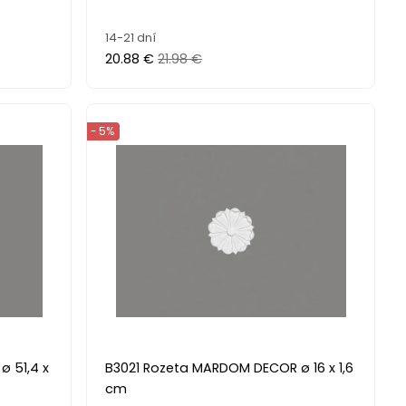
14-21 dní
20.88 €
21.98 €
- 5%
 51,4 x
B3021 Rozeta MARDOM DECOR ø 16 x 1,6
cm