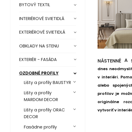
BYTOVÝ TEXTIL
INTERIÉROVÉ SVIETIDLÁ
EXTERIÉROVÉ SVIETIDLÁ
OBKLADY NA STENU
EXTERIÉR - FASÁDA
A
NÁSTENNÉ
dnes neodmysli
OZDOBNÉ PROFILY
v interiéri. Pom
Lišty a profily BAUSTYR
alebo spojenýc
Lišty a profily
profilov je mož
MARDOM DECOR
originálne roz
Lišty a profily ORAC
vytvoriť v interié
DECOR
Fasádne profily