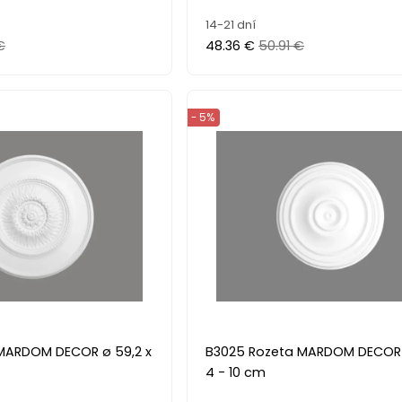
14-21 dní
€
48.36 €
50.91 €
- 5%
MARDOM DECOR ø 59,2 x
B3025 Rozeta MARDOM DECOR 
4 - 10 cm