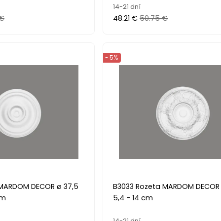
14-21 dní
 €
48.21 €
50.75 €
- 5%
 MARDOM DECOR ø 37,5
B3033 Rozeta MARDOM DECOR ø
cm
5,4 - 14 cm
14-21 dní