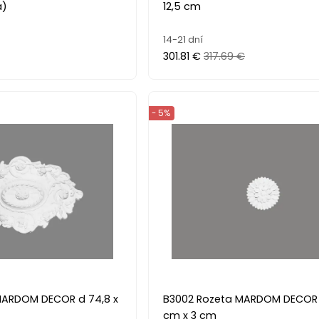
á)
12,5 cm
14-21 dní
301.81 €
317.69 €
- 5%
MARDOM DECOR d 74,8 x
B3002 Rozeta MARDOM DECOR 
cm x 3 cm