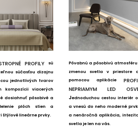
sú
Pôvabnú a pôsobivú atmosféru
STROPNÉ PROFILY
zmenou svetla v priestore d
teľnou súčasťou dizajnu
PROF
pomocou aplikácie
ocou jednotlivých tvarov
NEPRIAMYM LED OSVE
h kompozícii viacerých
J
ednoduchou cestou interiér o
né dosiahnuť pôsobivé a
a vnesú do neho moderné prvk
delenie plôch stien a
a nenáročná aplikácia, intezit
ri štýlové lineárne prvky.
svetla je len na vás.