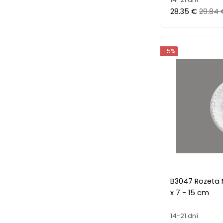
28.35 €
29.84 
- 5%
B3047 Rozeta
x 7 - 15 cm
14-21 dní