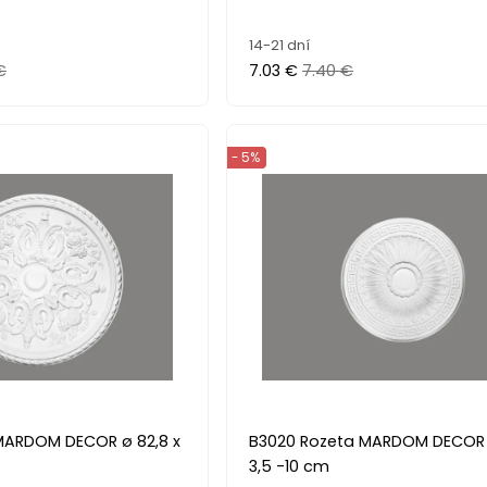
14-21 dní
€
7.03 €
7.40 €
- 5%
MARDOM DECOR ø 82,8 x
B3020 Rozeta MARDOM DECOR ø
3,5 -10 cm