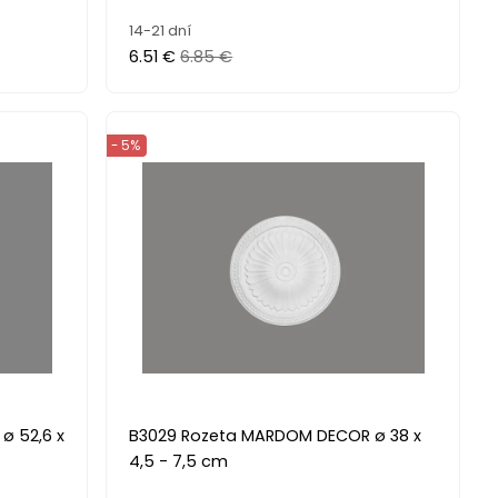
14-21 dní
6.51 €
6.85 €
- 5%
ø 52,6 x
B3029 Rozeta MARDOM DECOR ø 38 x
4,5 - 7,5 cm