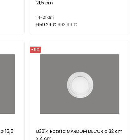
21,5 cm
14-21 dní
659.29 €
693.99 €
- 5%
ø 15,5
B3014 Rozeta MARDOM DECOR ø 32 cm
x 4 cm