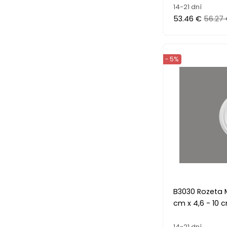
14-21 dní
53.46 €
56.27
- 5%
B3030 Rozeta
cm x 4,6 - 10 
14-21 dní