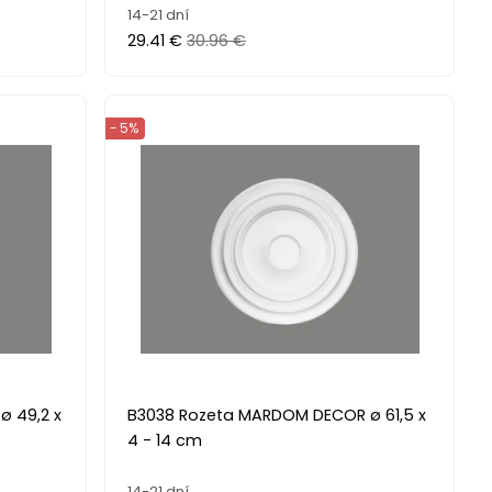
14-21 dní
29.41 €
30.96 €
- 5%
 49,2 x
B3038 Rozeta MARDOM DECOR ø 61,5 x
4 - 14 cm
14-21 dní