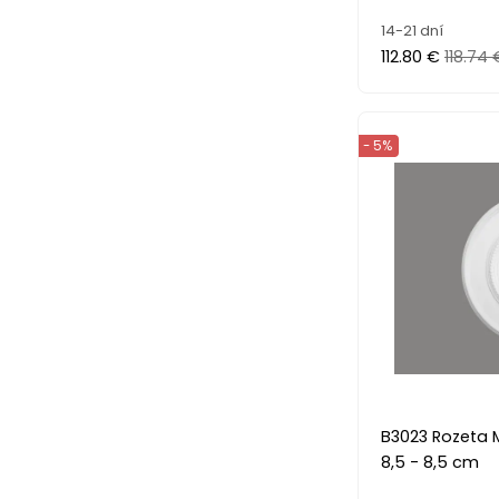
14-21 dní
112.80 €
118.74 
- 5%
B3023 Rozeta 
8,5 - 8,5 cm