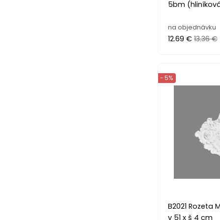
5bm (hliníkov
na objednávku
12.69 €
13.36 €
- 5%
B2021 Rozeta 
v 51 x š 4 cm