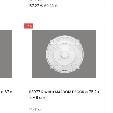
57.27 €
60.28 €
- 5%
ø 67 x
B3077 Rozeta MARDOM DECOR ø 75,2 x
4 - 8 cm
14-21 dní