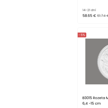
14-21 dní
58.65 €
61.74 
- 5%
B3015 Rozeta 
6,4 -15 cm