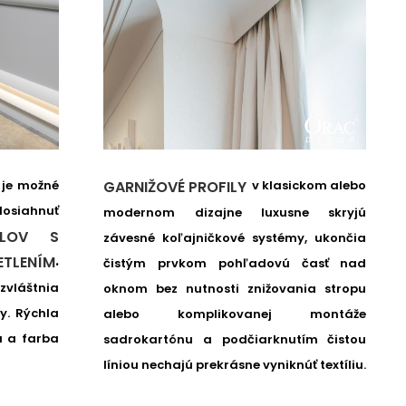
 je možné
v klasickom alebo
GARNIŽOVÉ PROFILY
osiahnuť
modernom dizajne luxusne skryjú
ILOV S
závesné koľajničkové systémy, ukončia
.
TLENÍM
čistým prvkom pohľadovú časť nad
zvláštnia
oknom bez nutnosti znižovania stropu
y.
Rýchla
alebo komplikovanej montáže
a a farba
sadrokartónu a podčiarknutím čistou
líniou nechajú prekrásne vyniknúť textíliu.