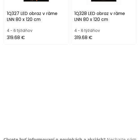
1Q327 LED obraz v ráme
1Q328 LED obraz v ráme
LNN 80 x 120 cm
LNN 80 x 120 cm
4 - 6 týždňov
4 - 6 týždňov
319.68 €
319.68 €
Chcete byť informovaní o novinkách a akciách?
Nechajte nám