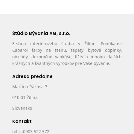
Štúdio Bývania AG, s.r.o.
E-shop interiérového štúdia v Žiline. Ponúkame
Caparol farby na stenu, tapety, bytové doplnky,
obklady, dekoračné vankúše, lišty a mnoho ďalších
krásnych a kvalitných výrobkov pre Vaše bývanie.
Adresa predajne
Martina Rázusa 7
010 01 Žilina
Slovensko
Kontakt
tel.č.:0903 522 572