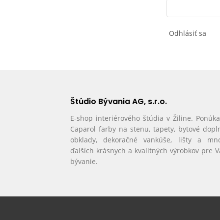
Odhlásiť sa
Štúdio Bývania AG, s.r.o.
E-shop interiérového štúdia v Žiline. Ponúk
Caparol farby na stenu, tapety, bytové dopl
obklady, dekoračné vankúše, lišty a mn
ďalších krásnych a kvalitných výrobkov pre 
bývanie.