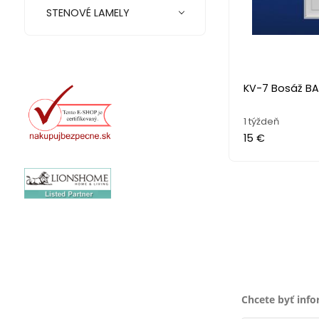
STENOVÉ LAMELY
KV-7 Bosáž B
1 týždeň
15 €
Chcete byť inf