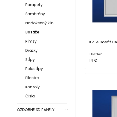
Parapety
Šambrány
Nadokenný klin
Bosáže
Rímsy
KV-4 Bosáž B
Drážky
1 týždeň
Stĺpy
14 €
Polostĺpy
Pilastre
Konzoly
Čísla
OZDOBNÉ 3D PANELY