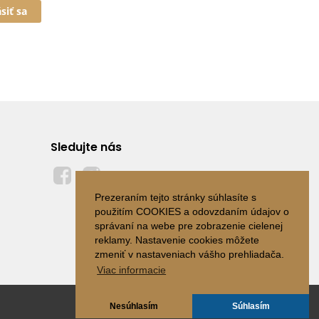
ásiť sa
Sledujte nás
Prezeraním tejto stránky súhlasíte s
použitím COOKIES a odovzdaním údajov o
správaní na webe pre zobrazenie cielenej
reklamy. Nastavenie cookies môžete
zmeniť v nastaveniach vášho prehliadača.
Viac informacie
Nesúhlasím
Súhlasím