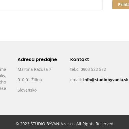
Prihl
Adresa predajne
Kontakt
ame
Martina Rázusa 7
tel.č.:0903 522 572
nky,
010 01 Žilina
email:
info@studiobyvania.sk
oho
Vaše
Slovensko
© 2023 ŠTÚDIO BÝVANIA s.r.o - All Rights Reserved