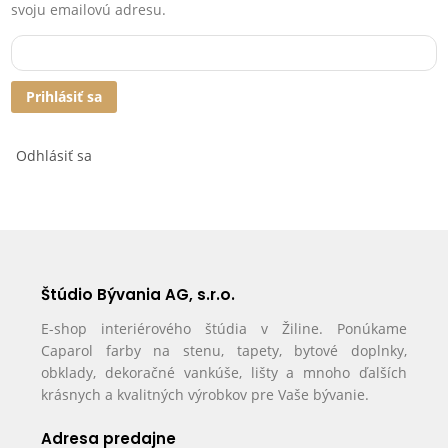
svoju emailovú adresu.
Prihlásiť sa
Odhlásiť sa
Štúdio Bývania AG, s.r.o.
E-shop interiérového štúdia v Žiline. Ponúkame
Caparol farby na stenu, tapety, bytové doplnky,
obklady, dekoračné vankúše, lišty a mnoho ďalších
krásnych a kvalitných výrobkov pre Vaše bývanie.
Adresa predajne