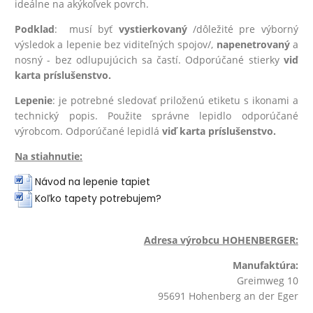
ideálne na akýkoľvek povrch.
Podklad
: musí byť
vystierkovaný
/dôležité pre výborný
výsledok a lepenie bez viditeľných spojov/,
na
penetrovaný
a
nosný - bez odlupujúcich sa častí. Odporúčané stierky
viď
karta príslušenstvo.
Lepenie
: je potrebné sledovať priloženú etiketu s ikonami a
technický popis. Použite správne lepidlo odporúčané
výrobcom. Odporúčané lepidlá
viď karta príslušenstvo.
Na stiahnutie:
Návod na lepenie tapiet
Koľko tapety potrebujem?
Adresa výrobcu HOHENBERGER:
Manufaktúra:
Greimweg 10
95691 Hohenberg an der Eger