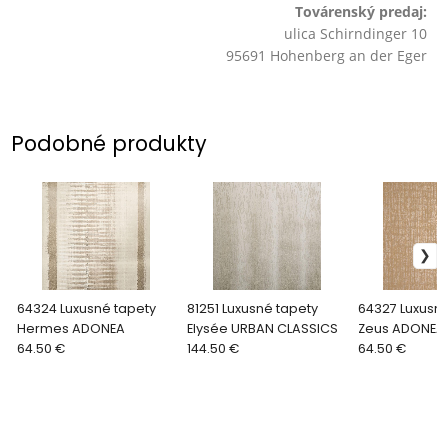
Továrenský predaj:
ulica Schirndinger 10
95691 Hohenberg an der Eger
Podobné produkty
64324 Luxusné tapety
81251 Luxusné tapety
64327 Luxusné
Hermes ADONEA
Elysée URBAN CLASSICS
Zeus ADONEA
64.50 €
144.50 €
64.50 €