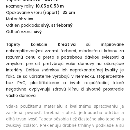
Rozmery rolky:
10,05 x 0,53 m
Opakovanie vzoru (raport) :
32 cm
Materiál:
vlies
Odtieň podkladu:
sivý, strieborný
Odtieň vzoru:
sivý
Tapety kolekcie
Kreativa
sú inšpirované
nekomplikovanými vzormi, farbami, mladosťou i krásou za
rozumnú cenu a preto s potrebnou dávkou sviežosti a
zmyslom pre cit pretvárajú vaše domovy na očarujúce
interiéry. Ďalšou známkou ich neprekonateľnej kvality je
fakt, že sa udržateľne vyrábajú v Nemecku, stopercentne
bez PVC, plastifikátorov a iných rozpúšťadiel, ktoré
negatívne ovplyvňujú zdravú klímu či životné prostredie
vášho domova.
Vďaka použitému materiálu a kvalitnému spracovaniu je
zaistená pevnosť, farebná stálosť, jednoduchá údržba a
dlhá trvanlivosť. Tapety pôsobia tiež čiastočne ako tepelný a
zvukový izolátor. Preklenujú drobné trhliny v podklade a sú