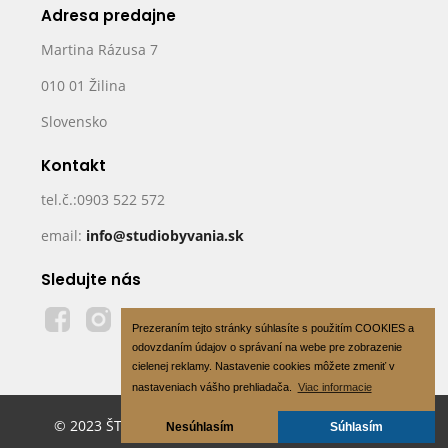
Adresa predajne
Martina Rázusa 7
010 01 Žilina
Slovensko
Kontakt
tel.č.:0903 522 572
email:
info@studiobyvania.sk
Sledujte nás
Prezeraním tejto stránky súhlasíte s použitím COOKIES a
odovzdaním údajov o správaní na webe pre zobrazenie
cielenej reklamy. Nastavenie cookies môžete zmeniť v
nastaveniach vášho prehliadača.
Viac informacie
© 2023 ŠTÚDIO BÝVANIA s.r.o - All Rights Reserved
Nesúhlasím
Súhlasím