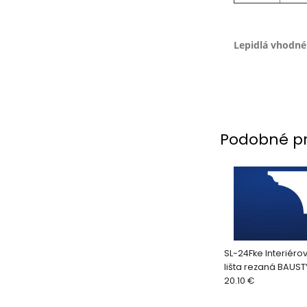
Lepidlá vhodné 
Podobné p
SL-24Fke Interiéro
lišta rezaná BAUST
mm (2bm/ks)
20.10 €