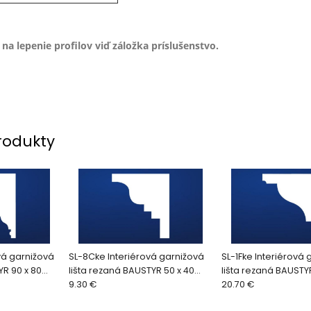
na lepenie profilov viď záložka príslušenstvo.
rodukty
vá garnižová
SL-8Cke Interiérová garnižová
SL-1Fke Interiérová 
YR 90 x 80
lišta rezaná BAUSTYR 50 x 40
lišta rezaná BAUSTYR
mm (2bm/ks)
9.30 €
mm (2bm/ks)
20.70 €