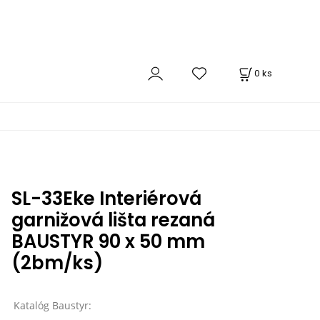
0
ks
SL-33Eke Interiérová
garnižová lišta rezaná
BAUSTYR 90 x 50 mm
(2bm/ks)
Katalóg Baustyr: