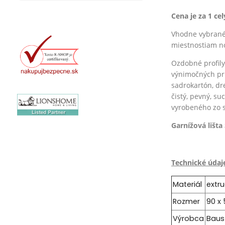
Cena je za 1 ce
Vhodne vybrané 
miestnostiam no
Ozdobné profily
výnimočných pr
sadrokartón, dr
čistý, pevný, s
vyrobeného zo 
Garnížová lišta
Technické údaj
Materiál
extr
Rozmer
90 x
Výrobca
Baus