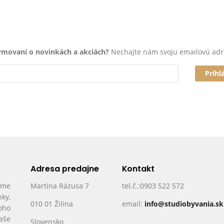
ormovaní o novinkách a akciách?
Nechajte nám svoju emailovú adr
Prihl
Adresa predajne
Kontakt
ame
Martina Rázusa 7
tel.č.:0903 522 572
nky,
010 01 Žilina
email:
info@studiobyvania.sk
oho
Vaše
Slovensko