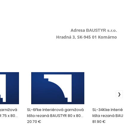
Adresa
BAUSTYR s.r.o.
Hradná 3, SK-945 01 Komárno
garnižová
SL-6Fke Interiérová garnižová
SL-34Kke Interiérová
 75 x 80
lišta rezaná BAUSTYR 80 x 80
lišta rezaná BAUSTYR 
mm (2bm/ks)
20.70 €
mm (2bm/ks)
81.90 €