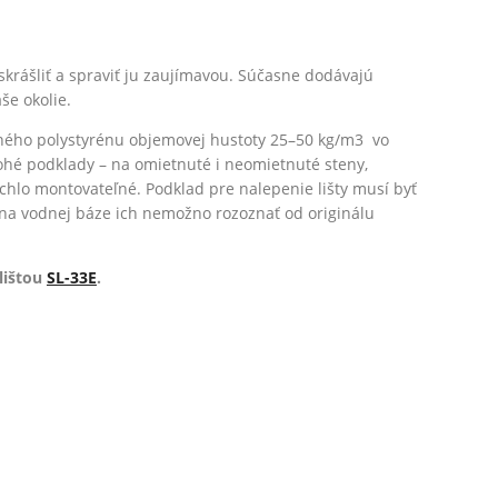
skrášliť a spraviť ju zaujímavou. Súčasne dodávajú
še okolie.
ného polystyrénu objemovej hustoty 25–50 kg/m3 vo
ohé podklady – na omietnuté i neomietnuté steny,
ýchlo montovateľné. Podklad pre nalepenie lišty musí byť
 na vodnej báze ich nemožno rozoznať od originálu
lištou
SL-33E
.