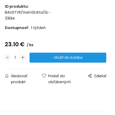
ID produktu:
BAUSTYR/GarnížLišta/SL-
33Eke
Dostupnosť:
1 týždeň
23.10
€
ks
Sledovať
Pridať do
Zdielať
produkt
obľúbených