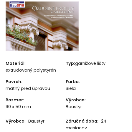
Materiál:
Typ:
garnižové lišty
extrudovaný polystyrén
Povrch:
Farba
:
matný pred úpravou
Biela
Rozmer
:
Výrobca
:
90 x 50 mm
Baustyr
Výrobca:
Baustyr
Záručná doba:
24
mesiacov