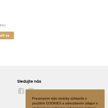
esu.
ásiť sa
Sledujte nás
Prezeraním tejto stránky súhlasíte s
použitím COOKIES a odovzdaním údajov o