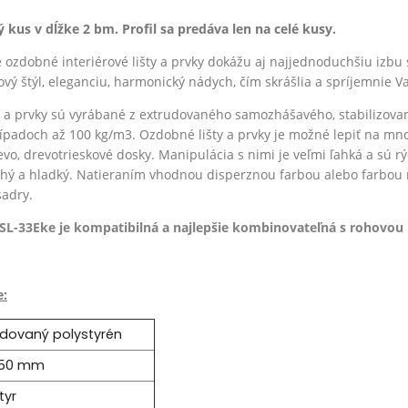
lý kus v dĺžke 2 bm. Profil sa predáva len na celé kusy.
ozdobné interiérové lišty a prvky dokážu aj najjednoduchšiu izbu 
vý štýl, eleganciu, harmonický nádych, čím skrášlia a spríjemnie Va
 a prvky sú vyrábané z
extrudovaného
samozhášavého, stabilizova
ípadoch až 100 kg/m3.
Ozdobné lišty a prvky je možné lepiť na mn
evo, drevotrieskové dosky.
Manipulácia s nimi je veľmi ľahká a sú r
uchý a hladký. Natieraním vhodnou disperznou farbou alebo farbou
sadry.
 SL-33Eke je k
ompatibilná a najlepšie kombinovateľná s rohovou 
e:
udovaný polystyrén
 50 mm
tyr