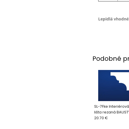
Lepidlá vhodné 
Podobné p
SL-7Fke Interiérov
lišta rezaná BAUST
mm (2bm/ks)
20.70 €