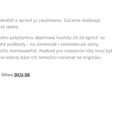
skrášliť a spraviť ju zaujímavou. Súčasne dodávajú
še okolie.
ného polystyrénu objemovej hustoty 25–50 kg/m3 vo
ohé podklady – na omietnuté i neomietnuté steny,
ýchlo montovateľné. Podklad pre nalepenie lišty musí byť
 na vodnej báze ich nemožno rozoznať od originálu
 lištou
DCU-50
.