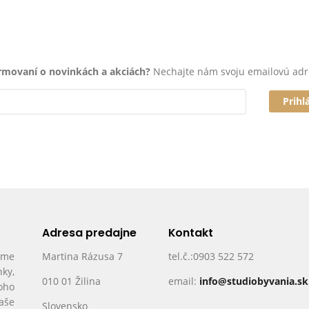
ormovaní o novinkách a akciách?
Nechajte nám svoju emailovú adr
Prihl
Adresa predajne
Kontakt
ame
Martina Rázusa 7
tel.č.:0903 522 572
nky,
010 01 Žilina
email:
info@studiobyvania.sk
oho
Vaše
Slovensko