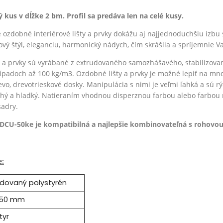
lý kus v dĺžke 2 bm. Profil sa predáva len na celé kusy.
ozdobné interiérové lišty a prvky dokážu aj najjednoduchšiu izbu 
vý štýl, eleganciu, harmonický nádych, čím skrášlia a spríjemnie Va
 a prvky sú vyrábané z
extrudovaného
samozhášavého, stabilizova
ípadoch až 100 kg/m3.
Ozdobné lišty a prvky je možné lepiť na mn
evo, drevotrieskové dosky.
Manipulácia s nimi je veľmi ľahká a sú r
uchý a hladký. Natieraním vhodnou disperznou farbou alebo farbou
sadry.
 DCU-50ke je k
ompatibilná a najlepšie kombinovateľná s rohovou
e:
udovaný polystyrén
 50 mm
tyr