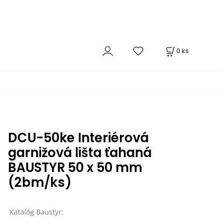
0
ks
DCU-50ke Interiérová
garnižová lišta ťahaná
BAUSTYR 50 x 50 mm
(2bm/ks)
Katalóg Baustyr: