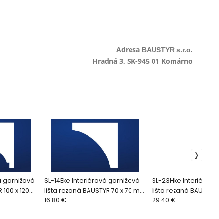
Adresa
BAUSTYR s.r.o.
Hradná 3, SK-945 01 Komárno
á garnižová
SL-14Eke Interiérová garnižová
SL-23Hke Interiérová
 100 x 120
lišta rezaná BAUSTYR 70 x 70 mm
lišta rezaná BAUSTYR 
(2bm/ks)
16.80 €
mm (2bm/ks)
29.40 €