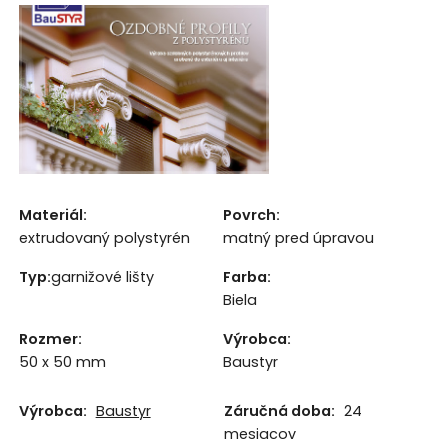
Materiál:
Povrch:
extrudovaný polystyrén
matný pred úpravou
Typ:
garnižové lišty
Farba
:
Biela
Rozmer
:
Výrobca
:
50 x 50 mm
Baustyr
Výrobca:
Baustyr
Záručná doba:
24
mesiacov