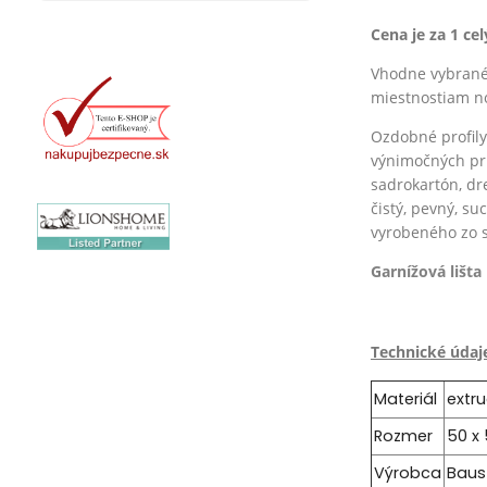
Cena je za 1 ce
Vhodne vybrané 
miestnostiam no
Ozdobné profily
výnimočných pr
sadrokartón, dr
čistý, pevný, s
vyrobeného zo 
Garnížová lišta
Technické údaj
Materiál
extr
Rozmer
50 x
Výrobca
Baus