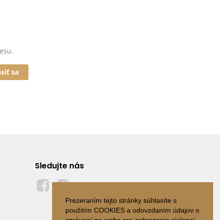
esu.
ásiť sa
Sledujte nás
Prezeraním tejto stránky súhlasíte s
použitím COOKIES a odovzdaním údajov o