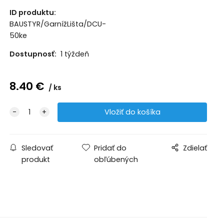
ID produktu:
BAUSTYR/GarnížLišta/DCU-
50ke
Dostupnosť:
1 týždeň
8.40
€
ks
Sledovať
Pridať do
Zdielať
produkt
obľúbených