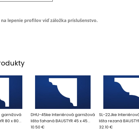
na lepenie profilov viď záložka príslušenstvo.
rodukty
á garnižová
DHU-45ke Interiérová garnižová
SL-22Jke Interiérov
YR 80 x 80
lišta ťahaná BAUSTYR 45 x 45
lišta rezaná BAUSTYR
mm (2bm/ks)
10.50 €
mm (2bm/ks)
32.10 €