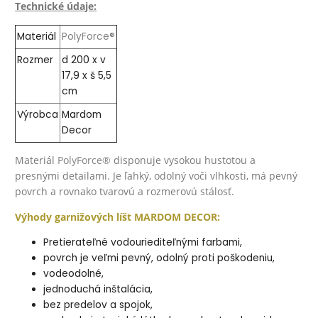
Technické údaje:
Materiál
PolyForce®
Rozmer
d 200 x v
17,9 x š 5,5
cm
Výrobca
Mardom
Decor
Materiál
PolyForce®
disponuje vysokou hustotou a
presnými detailami. Je ľahký, odolný voči vlhkosti, má pevný
povrch a rovnako tvarovú a rozmerovú stálosť.
Výhody garnižových líšt MARDOM DECOR:
Pretierateľné vodouriediteľnými farbami,
povrch je veľmi pevný, odolný proti poškodeniu,
vodeodolné,
jednoduchá inštalácia,
bez predelov a spojok,