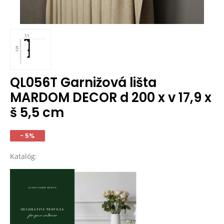
QL056T Garnižová lišta
MARDOM DECOR d 200 x v 17,9 x
š 5,5 cm
- 5%
Katalóg: