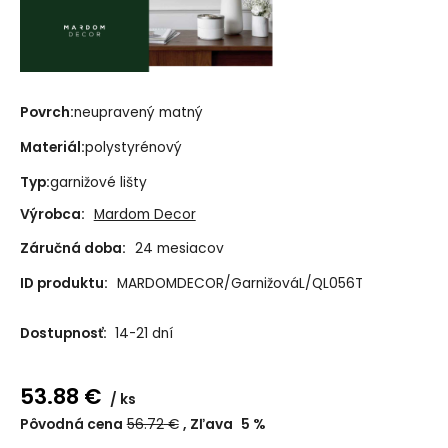
Povrch:
neupravený matný
Materiál:
polystyrénový
Typ:
garnižové lišty
Výrobca:
Mardom Decor
Záručná doba:
24 mesiacov
ID produktu:
MARDOMDECOR/GarnižováL/QL056T
Dostupnosť:
14-21 dní
53.88
€
ks
Pôvodná cena
56.72
€
Zľava
5
%