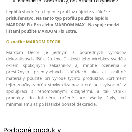
neobsahuje toxické látky, bez azbestu a kyanidov.
Lepidlá
v
hodné na lepenie profilov nájdete v záložke
príslušenstvo
. Na tento typ profilu použite l
epidlo
MARDOM Fix Pro
al
ebo
MARDOM MAX
. Na spoje medzi
lištami použite
MARDOM Fix Extra
.
O značke
MARDOM DECOR:
Mardom Decor je jedným z popredných výrobcov
dekoratívnych líšť a štukov. O akosti jeho výrobkov svedčia
okrem spokojných zákazníkov aj mnohé ocenenia v
prestížnych priemyselných súťažiach ako aj kvalitné
materiály použité pri výrobe týchto produktov. Sortiment
tejto značky zahŕňa stovky dizajnov, ktoré boli vytvorené v
spolupráci s renomovanými dizajnérmi, a tak vznikli
produkty do interiéru určené pre všetky štýly, od
minimalizmu až po klasické bohaté dekorácie.
Podobné produkty