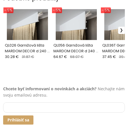
- 5%
- 5%
- 5%
QL026 Garnižová lišta
QL056 Garnižová lišta
QL036T Garniž
MARDOM DECOR d 240 x
MARDOM DECOR d 240 x
MARDOM DECO
v 10 x š 4,1 cm
30.28 €
31.87 €
v 17,9 x š 5,5 cm
64.67 €
68.07 €
v 14,8 x š 4,6 
37.45 €
39.4
Chcete byť informovaní o novinkách a akciách?
Nechajte nám
svoju emailovú adresu.
Prihlásiť sa