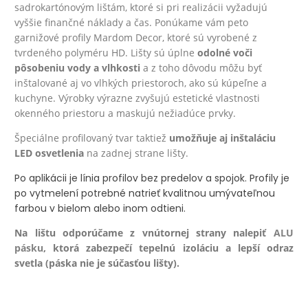
sadrokartónovým lištám, ktoré si pri realizácii vyžadujú
vyššie finančné náklady a čas. Ponúkame vám peto
garnižové profily Mardom Decor, ktoré sú vyrobené z
tvrdeného polyméru HD.
Lišty sú úplne
odolné voči
pôsobeniu vody a vlhkosti
a z toho dôvodu môžu byť
inštalované aj vo vlhkých priestoroch, ako sú kúpeľne a
kuchyne.
Výrobky výrazne zvyšujú estetické vlastnosti
okenného priestoru a maskujú nežiadúce prvky.
Špeciálne profilovaný tvar taktiež
umožňuje aj inštaláciu
LED osvetlenia
na zadnej strane lišty.
Po aplikácii je línia profilov bez predelov a spojok. Profily je
po vytmelení potrebné natrieť kvalitnou umývateľnou
farbou v bielom alebo inom odtieni.
Na lištu odporúčame z vnútornej strany nalepiť
ALU
pásku
, ktorá zabezpečí tepelnú izoláciu a lepší odraz
svetla (páska nie je súčasťou lišty).