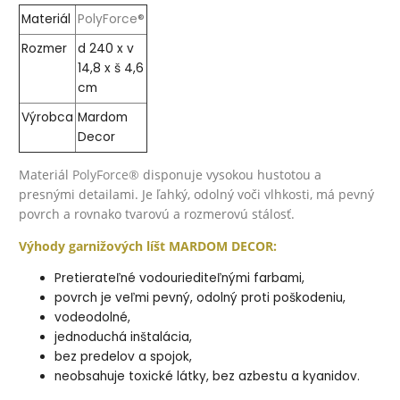
Materiál
PolyForce®
Rozmer
d 240 x v
14,8 x š 4,6
cm
Výrobca
Mardom
Decor
Materiál
PolyForce®
disponuje vysokou hustotou a
presnými detailami. Je ľahký, odolný voči vlhkosti, má pevný
povrch a rovnako tvarovú a rozmerovú stálosť.
Výhody garnižových líšt MARDOM DECOR:
Pretierateľné vodouriediteľnými farbami,
povrch je veľmi pevný, odolný proti poškodeniu,
vodeodolné,
jednoduchá inštalácia,
bez predelov a spojok,
neobsahuje toxické látky, bez azbestu a kyanidov.