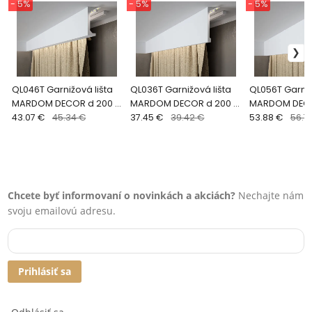
- 5%
- 5%
- 5%
QL046T Garnižová lišta
QL036T Garnižová lišta
QL056T Garniž
MARDOM DECOR d 200 x
MARDOM DECOR d 200 x
MARDOM DECO
v 12 x š 5 cm
43.07 €
45.34 €
v 14,8 x š 4,6 cm
37.45 €
39.42 €
v 17,9 x š 5,5 
53.88 €
56.7
Chcete byť informovaní o novinkách a akciách?
Nechajte nám
svoju emailovú adresu.
Prihlásiť sa