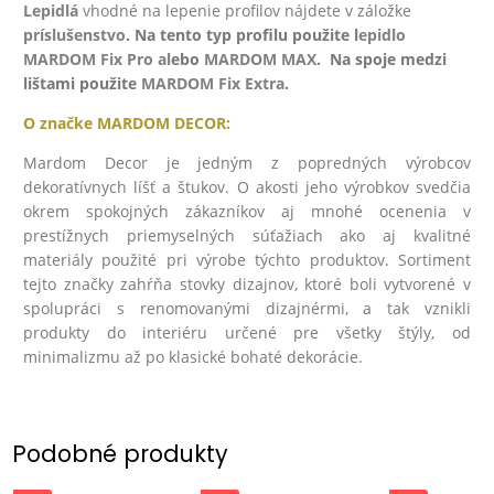
Lepidlá
v
hodné na lepenie profilov nájdete v záložke
príslušenstvo
. Na tento typ profilu použite l
epidlo
MARDOM Fix Pro
al
ebo
MARDOM MAX
. Na spoje medzi
lištami použite
MARDOM Fix Extra
.
O značke
MARDOM DECOR:
Mardom Decor je jedným z popredných výrobcov
dekoratívnych líšť a štukov. O akosti jeho výrobkov svedčia
okrem spokojných zákazníkov aj mnohé ocenenia v
prestížnych priemyselných súťažiach ako aj kvalitné
materiály použité pri výrobe týchto produktov. Sortiment
tejto značky zahŕňa stovky dizajnov, ktoré boli vytvorené v
spolupráci s renomovanými dizajnérmi, a tak vznikli
produkty do interiéru určené pre všetky štýly, od
minimalizmu až po klasické bohaté dekorácie.
Podobné produkty