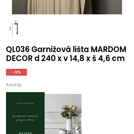
QL036 Garnižová lišta MARDOM
DECOR d 240 x v 14,8 x š 4,6 cm
- 5%
Katalóg: