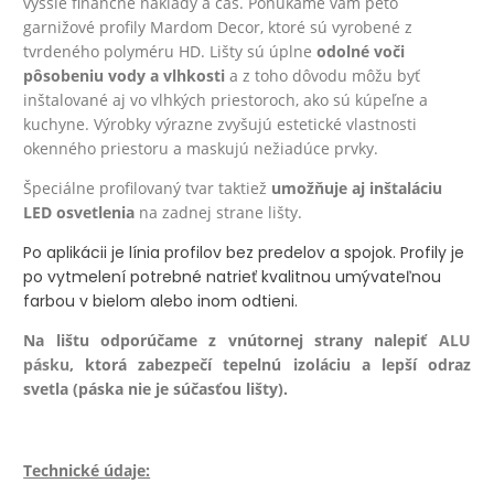
vyššie finančné náklady a čas. Ponúkame vám peto
garnižové profily Mardom Decor, ktoré sú vyrobené z
tvrdeného polyméru HD.
Lišty sú úplne
odolné voči
pôsobeniu vody a vlhkosti
a z toho dôvodu môžu byť
inštalované aj vo vlhkých priestoroch, ako sú kúpeľne a
kuchyne.
Výrobky výrazne zvyšujú estetické vlastnosti
okenného priestoru a maskujú nežiadúce prvky.
Špeciálne profilovaný tvar taktiež
umožňuje aj inštaláciu
LED osvetlenia
na zadnej strane lišty.
Po aplikácii je línia profilov bez predelov a spojok. Profily je
po vytmelení potrebné natrieť kvalitnou umývateľnou
farbou v bielom alebo inom odtieni.
Na lištu odporúčame z vnútornej strany nalepiť
ALU
pásku
, ktorá zabezpečí tepelnú izoláciu a lepší odraz
svetla (páska nie je súčasťou lišty).
Technické údaje: