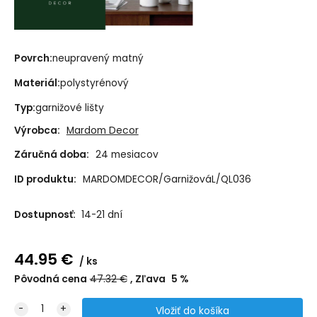
Povrch:
neupravený matný
Materiál:
polystyrénový
Typ:
garnižové lišty
Výrobca:
Mardom Decor
Záručná doba:
24 mesiacov
ID produktu:
MARDOMDECOR/GarnižováL/QL036
Dostupnosť:
14-21 dní
44.95
€
ks
Pôvodná cena
47.32
€
Zľava
5
%