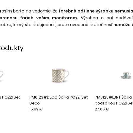
 prosím berte na vedomie, že
farebné odtiene výrobku nemusi
 prenosu farieb vašim monitorom.
Výrobca a ani dodávat
robku, ktorý ste si objednali, preto uvedená skutočnosť
nemôže b
rodukty
 POZZI Set
PM0123#DECO Šálka POZZI Set
PM0125#LBRT Šálka 
Deco’
podšálkou POZZI Set 
15.99 €
2 ks)
27.06 €