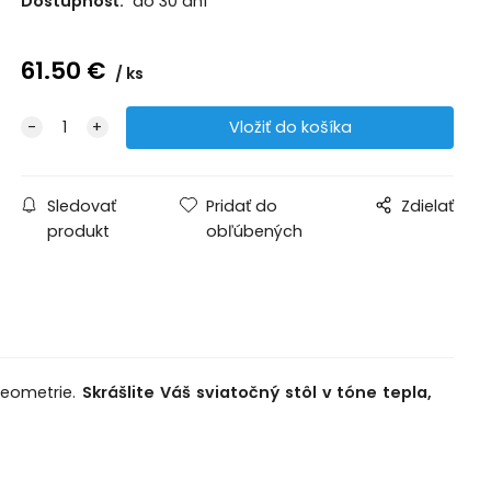
Dostupnosť:
do 30 dní
61.50
€
ks
Sledovať
Pridať do
Zdielať
produkt
obľúbených
geometrie.
Skrášlite Váš sviatočný stôl v tóne tepla,