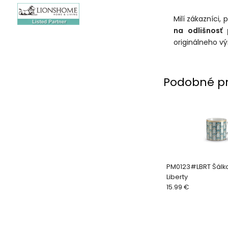
Milí zákazníci,
na odlišnosť
originálneho vý
Podobné p
PM0123#LBRT Šálka
Liberty
15.99 €