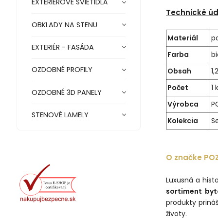
EXTERIÉROVÉ SVIETIDLÁ
Technické úd
OBKLADY NA STENU
Materiál
p
EXTERIÉR - FASÁDA
Farba
bi
OZDOBNÉ PROFILY
Obsah
1,2
Počet
1 
OZDOBNÉ 3D PANELY
Výrobca
P
STENOVÉ LAMELY
Kolekcia
S
O značke POZ
Luxusná a hist
sortiment byt
produkty priná
životy.