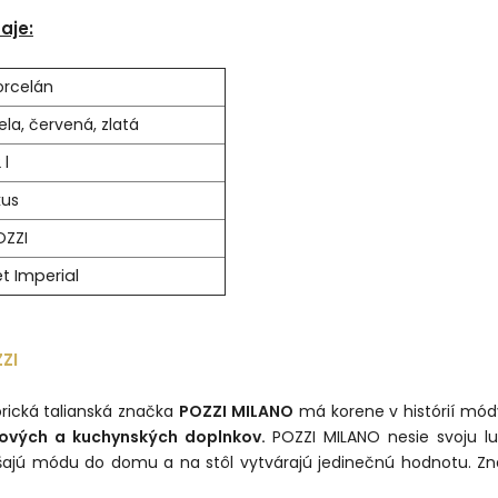
aje:
orcelán
ela, červená, zlatá
 l
kus
OZZI
et Imperial
ZI
orická talianská značka
POZZI MILANO
má korene v histórií mód
ových a kuchynských doplnkov.
POZZI MILANO nesie svoju l
šajú módu do domu a na stôl vytvárajú jedinečnú hodnotu. Zna