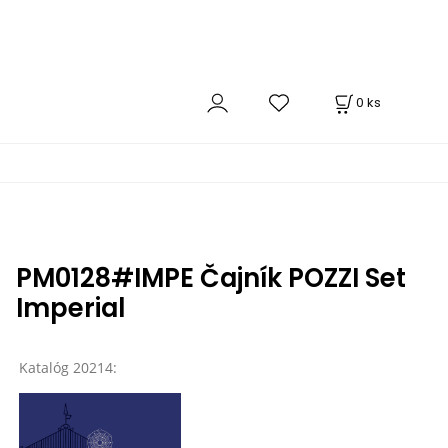
0
ks
PM0128#IMPE Čajník POZZI Set
Imperial
Katalóg 20214: