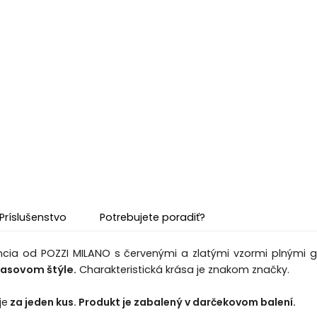
Príslušenstvo
Potrebujete poradiť?
cia od POZZI MILANO s červenými a zlatými vzormi plnými 
časovom štýle.
Charakteristická krása je znakom značky.
je
za jeden kus. Produkt je zabalený v darčekovom balení.