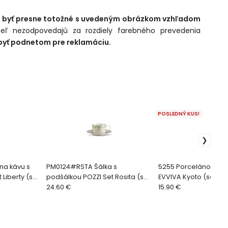
a byť presne totožné s uvedeným obrázkom vzhľadom
eľ nezodpovedajú za rozdiely farebného prevedenia
yť podnetom pre reklamáciu.
POSLEDNÝ KUS!
na kávu s
PM0124#RSTA Šálka s
5255 Porcelánové hr
Liberty (set
podšálkou POZZI Set Rosita (set
EVVIVA Kyoto (set 2 k
2 ks)
24.60 €
15.90 €