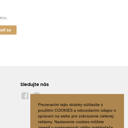
esu.
ásiť sa
Sledujte nás
Prezeraním tejto stránky súhlasíte s
použitím COOKIES a odovzdaním údajov o
správaní na webe pre zobrazenie cielenej
reklamy. Nastavenie cookies môžete
zmeniť v nastaveniach vášho prehliadača.