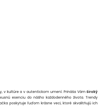
y, v kultúre a v autentickom umení. Prináša Vám
široký
uxusnú esenciu do nášho každodenného života. Trendy
čka poskytuje ľuďom krásne veci, ktoré skvalitňujú ich