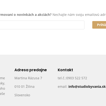
ormovaní o novinkách a akciách?
Nechajte nám svoju emailovú adr
Prihl
Adresa predajne
Kontakt
ame
Martina Rázusa 7
tel.č.:0903 522 572
nky,
010 01 Žilina
email:
info@studiobyvania.sk
oho
Vaše
Slovensko