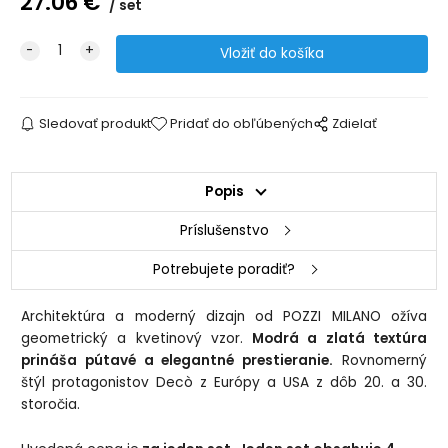
27.06
€
set
Sledovať produkt
Pridať do obľúbených
Zdielať
Popis
Príslušenstvo
Potrebujete poradiť?
Architektúra a moderný dizajn od POZZI MILANO ožíva
geometrický a kvetinový vzor.
Modrá a zlatá textúra
prináša pútavé a elegantné prestieranie.
Rovnomerný
štýl protagonistov Decò z Európy a USA z dôb 20. a 30.
storočia.