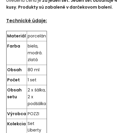
Uvedená cena je
za jeden set. Jeden set obsahuje 4
kusy. Produkty sú zabalené v darčekovom balení.
Technické údaje:
Materiál
porcelán
Farba
biela,
modrá.
zlatá
Obsah
80 ml
Počet
1 set
Obsah
2 x šálka,
setu
2 x
podšálka
Výrobca
POZZI
Kolekcia
Set
Liberty