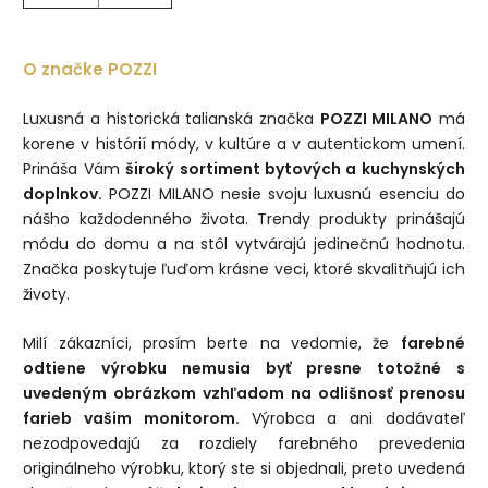
O značke POZZI
Luxusná a historická talianská značka
POZZI MILANO
má
korene v histórií módy, v kultúre a v autentickom umení.
Prináša Vám
široký sortiment bytových a kuchynských
doplnkov.
POZZI MILANO nesie svoju luxusnú esenciu do
nášho každodenného života. Trendy produkty prinášajú
módu do domu a na stôl vytvárajú jedinečnú hodnotu.
Značka poskytuje ľuďom krásne veci, ktoré skvalitňujú ich
životy.
Milí zákazníci, prosím berte na vedomie, že
farebné
odtiene výrobku nemusia byť presne totožné s
uvedeným obrázkom vzhľadom na odlišnosť prenosu
farieb vašim monitorom.
Výrobca a ani dodávateľ
nezodpovedajú za rozdiely farebného prevedenia
originálneho výrobku, ktorý ste si objednali, preto uvedená