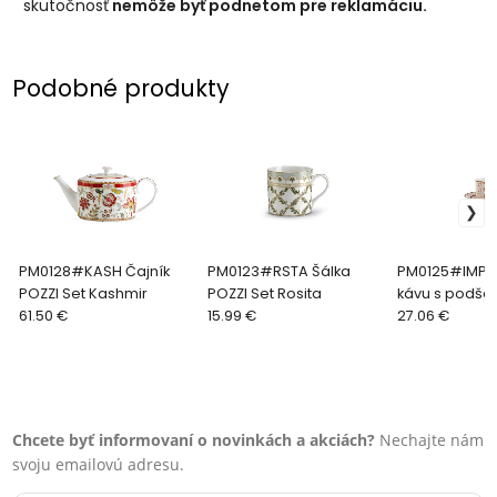
skutočnosť
nemôže byť podnetom pre reklamáciu.
Podobné produkty
PM0128#KASH Čajník
PM0123#RSTA Šálka
PM0125#IMPE 
POZZI Set Kashmir
POZZI Set Rosita
kávu s podšál
61.50 €
15.99 €
Set Imperial (
27.06 €
Chcete byť informovaní o novinkách a akciách?
Nechajte nám
svoju emailovú adresu.