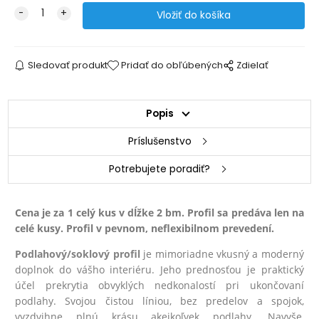
Sledovať produkt
Pridať do obľúbených
Zdielať
Popis
Príslušenstvo
Potrebujete poradiť?
Cena je za 1 celý kus v dĺžke 2 bm. Profil sa predáva len na
celé kusy. Profil v pevnom, neflexibilnom prevedení.
Podlahový/soklový profil
je mimoriadne vkusný a moderný
doplnok do vášho interiéru. Jeho prednosťou je praktický
účel prekrytia obvyklých nedkonalostí pri ukončovaní
podlahy. Svojou čistou líniou, bez predelov a spojok,
vyzdvihne plnú krásu akejkoľvek podlahy. Navyše,