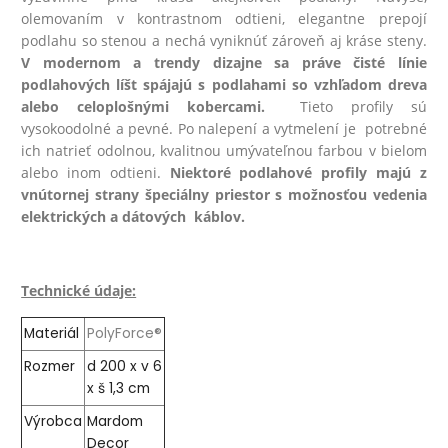
olemovaním v kontrastnom odtieni, elegantne prepojí
podlahu so stenou a nechá vyniknúť zároveň aj kráse steny.
V modernom a trendy dizajne sa práve čisté línie
podlahových líšt spájajú s podlahami so vzhľadom dreva
alebo celoplošnými kobercami.
Tieto profily sú
vysokoodolné a pevné. Po nalepení a vytmelení je potrebné
ich natrieť odolnou, kvalitnou umývateľnou farbou v bielom
alebo inom odtieni.
Niektoré podlahové profily majú z
vnútornej strany špeciálny priestor s možnosťou vedenia
elektrických a dátových káblov.
Technické údaje:
Materiál
PolyForce®
Rozmer
d 200 x v 6
x š 1,3 cm
Výrobca
Mardom
Decor