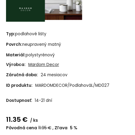
Typ:
podlahové lišty
Povrch:
neupravený matný
Materiál:
polystyrénový
Výrobca:
Mardom Decor
Záručná doba:
24 mesiacov
ID produktu:
MARDOMDECOR/PodlahováL/MD027
Dostupnosť:
14-21 dní
11.35
€
ks
Pôvodná cena
11.95
€
Zľava
5
%