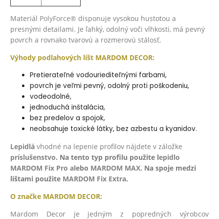
Materiál
PolyForce®
disponuje vysokou hustotou a
presnými detailami. Je ľahký, odolný voči vlhkosti, má pevný
povrch a rovnako tvarovú a rozmerovú stálosť.
Výhody podlahových líšt MARDOM DECOR:
Pretierateľné vodouriediteľnými farbami,
povrch je veľmi pevný, odolný proti poškodeniu,
vodeodolné,
jednoduchá inštalácia,
bez predelov a spojok,
neobsahuje toxické látky, bez azbestu a kyanidov.
Lepidlá
v
hodné na lepenie profilov nájdete v záložke
príslušenstvo
. Na tento typ profilu použite l
epidlo
MARDOM Fix Pro
al
ebo
MARDOM MAX
. Na spoje medzi
lištami použite
MARDOM Fix Extra
.
O značke
MARDOM DECOR:
Mardom Decor je jedným z popredných výrobcov