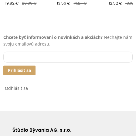
v 12,8 x š 1,8 cm
19.82 €
20.86 €
lakovaná MARDOM
13.56 €
14.27 €
v 8 x š 1,7 cm
12.52 €
13.18 
DECOR d 200 x v 8,1 x š 1
cm
Chcete byť informovaní o novinkách a akciách?
Nechajte nám
svoju emailovú adresu.
Prihlásiť sa
Odhlásiť sa
Štúdio Bývania AG, s.r.o.