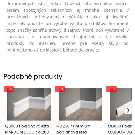
dekoratívnych líšť a štukov. O akosti jeho výrobkov svedčia
okrem spokojných zákazníkov aj mnohé ocenenia v
prestížnych priemyselných súťažiach ako aj kvalitné
materiály použité pri výrobe týchto produktov. Sortiment
tejto značky zahŕňa stovky dizajnov, ktoré boli vytvorené v
spolupráci s renomovanými dizajnérmi, a tak vznikli
produkty do interiéru určené pre všetky štýly, od
minimalizmu až po klasické bohaté dekorácie.
Podobné produkty
- 5%
- 5%
- 5%
QS003 Podlahová lišta
MD258P Premium
MD030 Podlah
MARDOM DECOR d 200 x
podlahová lišta
MARDOM DECO