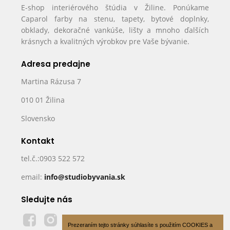
E-shop interiérového štúdia v Žiline. Ponúkame
Caparol farby na stenu, tapety, bytové doplnky,
obklady, dekoračné vankúše, lišty a mnoho ďalších
krásnych a kvalitných výrobkov pre Vaše bývanie.
Adresa predajne
Martina Rázusa 7
010 01 Žilina
Slovensko
Kontakt
tel.č.:0903 522 572
email:
info@studiobyvania.sk
Sledujte nás
Prezeraním tejto stránky súhlasíte s použitím COOKIES a