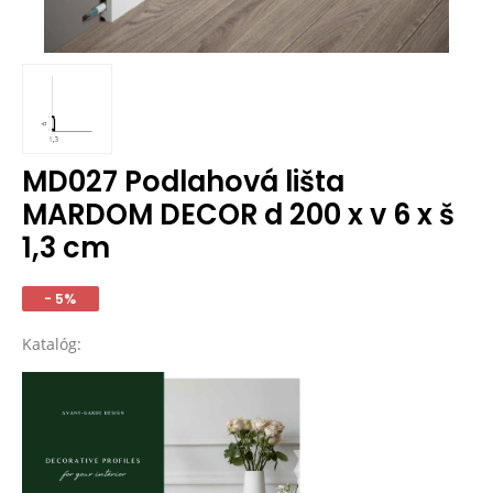
MD027 Podlahová lišta
MARDOM DECOR d 200 x v 6 x š
1,3 cm
- 5%
Katalóg: