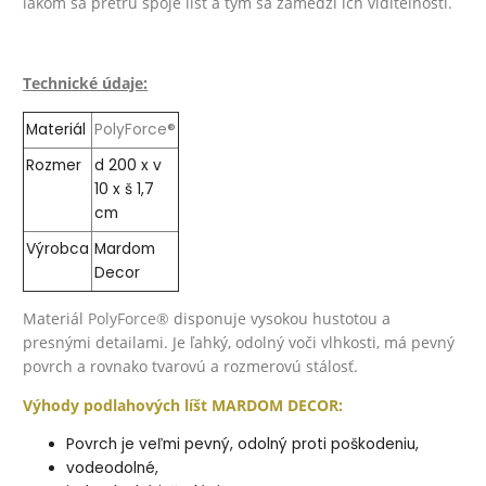
lakom sa pretrú spoje líšt a tým sa zamedzí ich viditeľnosti.
Technické údaje:
Materiál
PolyForce®
Rozmer
d 200 x v
10 x š 1,7
cm
Výrobca
Mardom
Decor
Materiál
PolyForce®
disponuje vysokou hustotou a
presnými detailami. Je ľahký, odolný voči vlhkosti, má pevný
povrch a rovnako tvarovú a rozmerovú stálosť.
Výhody podlahových líšt MARDOM DECOR:
Povrch je veľmi pevný, odolný proti poškodeniu,
vodeodolné,