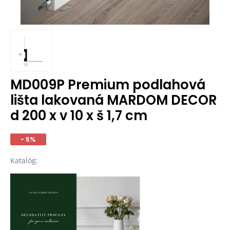
MD009P Premium podlahová
lišta lakovaná MARDOM DECOR
d 200 x v 10 x š 1,7 cm
- 5%
Katalóg: