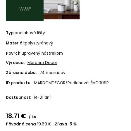
Typ:
podlahové lišty
Materiál:
polystyrénový
Povrch:
upravený nástrekom
Výrobca:
Mardom Decor
Záručná doba:
24 mesiacov
ID produktu:
MARDOMDECOR/PodlahováL/MD009P
Dostupnosť:
14-21 dní
18.71
€
ks
Pôvodná cena
19.69
€
Zľava
5
%