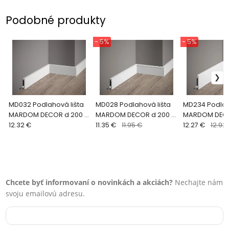
Podobné produkty
- 5%
- 5%
MD032 Podlahová lišta
MD028 Podlahová lišta
MD234 Podlah
MARDOM DECOR d 200 x
MARDOM DECOR d 200 x
MARDOM DECO
v 6 x š 1,3 cm
12.32 €
v 6 x š 1,3 cm
11.35 €
11.95 €
v 7,8 x š 1,4 cm
12.27 €
12.92
Chcete byť informovaní o novinkách a akciách?
Nechajte nám
svoju emailovú adresu.