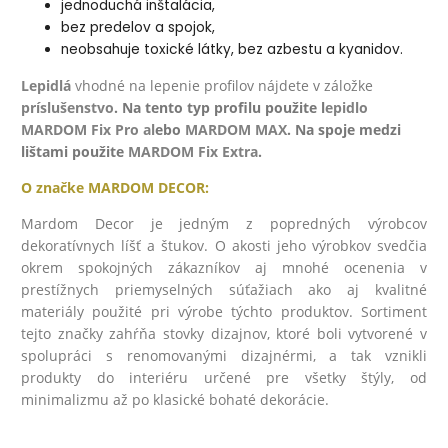
jednoduchá inštalácia,
bez predelov a spojok,
neobsahuje toxické látky, bez azbestu a kyanidov.
Lepidlá
v
hodné na lepenie profilov nájdete v záložke
príslušenstvo
. Na tento typ profilu použite l
epidlo
MARDOM Fix Pro
al
ebo
MARDOM MAX
. Na spoje medzi
lištami použite
MARDOM Fix Extra
.
O značke
MARDOM DECOR:
Mardom Decor je jedným z popredných výrobcov
dekoratívnych líšť a štukov. O akosti jeho výrobkov svedčia
okrem spokojných zákazníkov aj mnohé ocenenia v
prestížnych priemyselných súťažiach ako aj kvalitné
materiály použité pri výrobe týchto produktov. Sortiment
tejto značky zahŕňa stovky dizajnov, ktoré boli vytvorené v
spolupráci s renomovanými dizajnérmi, a tak vznikli
produkty do interiéru určené pre všetky štýly, od
minimalizmu až po klasické bohaté dekorácie.