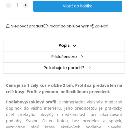
Sledovať produkt
Pridať do obľúbených
Zdielať
Popis
Príslušenstvo
Potrebujete poradiť?
Cena je za 1 celý kus v dĺžke 2 bm. Profil sa predáva len na
celé kusy. Profil v pevnom, neflexibilnom prevedení.
Podlahový/soklový profil
je mimoriadne vkusný a moderný
doplnok do vášho interiéru. Jeho prednosťou je praktický
účel prekrytia obvyklých nedkonalostí pri ukončovaní
podlahy. Svojou čistou líniou, bez predelov a spojok,
vyzdvihne plnú krásu akejkoľvek podlahy. Navyše,