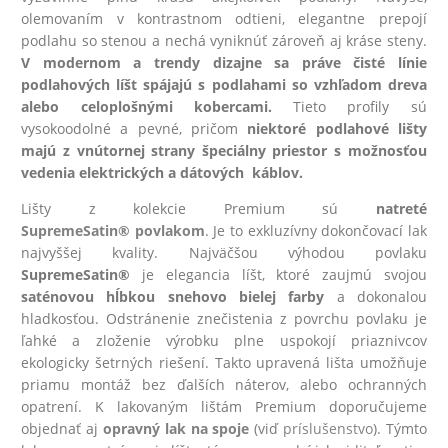
olemovaním v kontrastnom odtieni, elegantne prepojí
podlahu so stenou a nechá vyniknúť zároveň aj kráse steny.
V modernom a trendy dizajne sa práve čisté línie
podlahových líšt spájajú s podlahami so vzhľadom dreva
alebo celoplošnými kobercami.
Tieto profily sú
vysokoodolné a pevné, pričom
niektoré podlahové lišty
majú z vnútornej strany špeciálny priestor s možnosťou
vedenia elektrických a dátových káblov.
Lišty z kolekcie Premium sú
natreté
SupremeSatin® povlakom
. Je to exkluzívny dokončovací lak
najvyššej kvality. Najväčšou výhodou povlaku
SupremeSatin®
je elegancia líšt, ktoré zaujmú svojou
saténovou hĺbkou snehovo bielej farby
a dokonalou
hladkosťou. Odstránenie znečistenia z povrchu povlaku je
ľahké a zloženie výrobku plne uspokojí priaznivcov
ekologicky šetrných riešení. Takto upravená lišta umožňuje
priamu montáž bez ďalších náterov, alebo ochranných
opatrení. K lakovaným lištám Premium doporučujeme
objednať aj
opravný lak na spoje
(viď
príslušenstvo
). Týmto