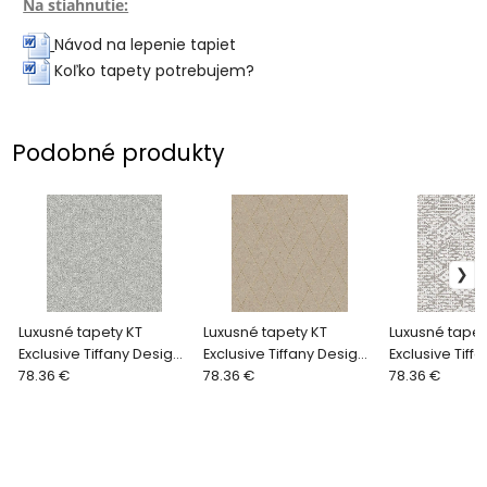
Na stiahnutie:
Návod na lepenie tapiet
Koľko tapety potrebujem?
Podobné produkty
Luxusné tapety KT
Luxusné tapety KT
Luxusné tapet
Exclusive Tiffany Design
Exclusive Tiffany Design
Exclusive Tiff
Euphorie EF6027
78.36 €
Euphorie EF2004
78.36 €
Euphorie EF26
78.36 €