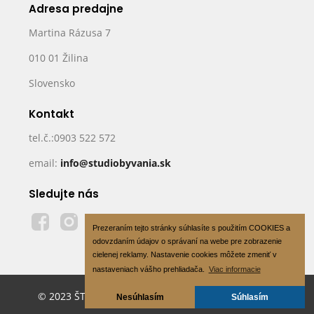
Adresa predajne
Martina Rázusa 7
010 01 Žilina
Slovensko
Kontakt
tel.č.:0903 522 572
email:
info@studiobyvania.sk
Sledujte nás
Prezeraním tejto stránky súhlasíte s použitím COOKIES a
odovzdaním údajov o správaní na webe pre zobrazenie
cielenej reklamy. Nastavenie cookies môžete zmeniť v
nastaveniach vášho prehliadača.
Viac informacie
© 2023 ŠTÚDIO BÝVANIA s.r.o - All Rights Reserved
Nesúhlasím
Súhlasím