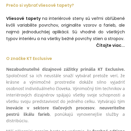
Prečo si vybrať vliesové tapety?
Vliesové tapety
na interiérové steny sú veľmi obľúbené
kvôli variabilite povrchov, originalite vzorov a farieb, ale
najmä jednoduchšej aplikácii. Sú vhodné do všetkých
typov interiéru a na všetky bežné povrchy stien a stropov.
Čítajte viac...
O značke KT Exclusive
Nezabudnuteľné dizajnové zážitky prináša KT Exclusive.
Spoločnosť sa ich neustále snaží vytvárať pretože verí, že
krásne a výnimočné prostredie dokáže silno vyjadriť
osobnosť individuálneho človeka. Výnimočný tím technikov a
interiérových dizajnérov spájajú všetky svoje schopnosti a
všetku svoju predstavivosť do jedného celku. Vytvárajú tým
inovácie v sektore tlačových procesov
,
neuveriteľne
pestrú škálu farieb
, ponúkajú vynovenejšie služby a
distribúciu.