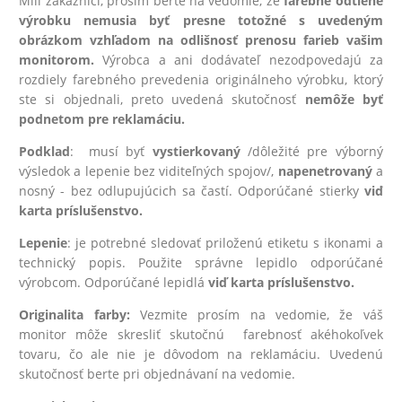
Milí zákazníci, prosím berte na vedomie, že
farebné odtiene
výrobku nemusia byť presne totožné s uvedeným
obrázkom vzhľadom na odlišnosť prenosu farieb vašim
monitorom.
Výrobca a ani dodávateľ nezodpovedajú za
rozdiely farebného prevedenia originálneho výrobku, ktorý
ste si objednali, preto uvedená skutočnosť
nemôže byť
podnetom pre reklamáciu.
Podklad
: musí byť
vystierkovaný
/dôležité pre výborný
výsledok a lepenie bez viditeľných spojov/,
na
penetrovaný
a
nosný - bez odlupujúcich sa častí. Odporúčané stierky
viď
karta príslušenstvo.
Lepenie
: je potrebné sledovať priloženú etiketu s ikonami a
technický popis. Použite správne lepidlo odporúčané
výrobcom. Odporúčané lepidlá
viď karta príslušenstvo.
Originalita farby:
Vezmite prosím na vedomie, že váš
monitor môže skresliť skutočnú farebnosť akéhokoľvek
tovaru, čo ale nie je dôvodom na reklamáciu. Uvedenú
skutočnosť berte pri objednávaní na vedomie.