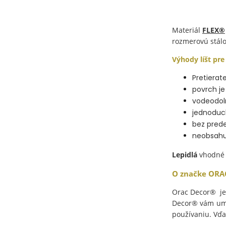
Materiál
FLEX®
rozmerovú stálo
Výhody líšt pr
Pretierat
povrch je
vodeodol
jednoduch
bez prede
neobsahuj
Lepidlá
vhodné n
O značke
ORA
Orac Decor® je 
Decor® vám umož
používaniu. Vďa