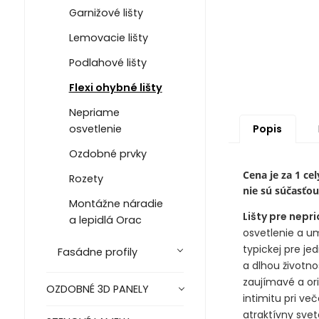
Garnižové lišty
Lemovacie lišty
Podlahové lišty
Flexi ohybné lišty
Nepriame
Popis
osvetlenie
Ozdobné prvky
Cena je za 1 ce
Rozety
nie sú súčasťo
Montážne náradie
Lišty pre
nepri
a lepidlá Orac
osvetlenie a um
typickej pre je
Fasádne profily
a dlhou životn
zaujímavé a ori
OZDOBNÉ 3D PANELY
intimitu pri v
atraktívny svet