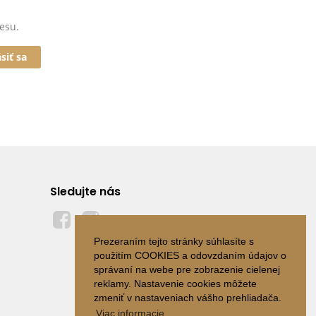
esu.
ásiť sa
Sledujte nás
Prezeraním tejto stránky súhlasíte s
použitím COOKIES a odovzdaním údajov o
správaní na webe pre zobrazenie cielenej
reklamy. Nastavenie cookies môžete
zmeniť v nastaveniach vášho prehliadača.
Viac informacie