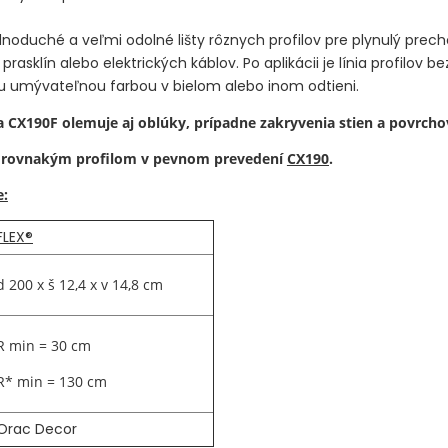
noduché a veľmi odolné lišty rôznych profilov pre plynulý prech
u prasklín alebo elektrických káblov.
Po aplikácii je línia profilov 
nou umývateľnou farbou v bielom alebo inom odtieni.
ia CX190F olemuje aj oblúky, prípadne zakryvenia stien a povrchov 
s rovnakým profilom v pevnom prevedení
CX190
.
e:
FLEX®
d 200 x š 12,4 x v 14,8 cm
R min = 30 cm
R* min = 130 cm
Orac Decor