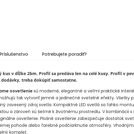
Príslušenstvo
Potrebujete poradiť?
lý kus v dĺžke 2bm. Profil sa predáva len na celé kusy. Profil v 
u dodávky, treba dokúpiť samostatne.
ame osvetlenie
sú moderné, elegantné a veľmi praktické interié
ožňujú tak vytvoriť jemné a jedinečné svetelné efekty. Všetky pr
diný zavesený zdroj svetla. Kompaktné LED svetlá sa ľahko montu
osťou a zároveň sú šetrné k životnému prostrediu. V kombinácii
ginálne osvetlenie. Plošné osvetlenie zabezpečuje dostatok svet
ečernej pohode alebo farebné podčiarknutie atmosféry. Vhodným 
elný komplet.