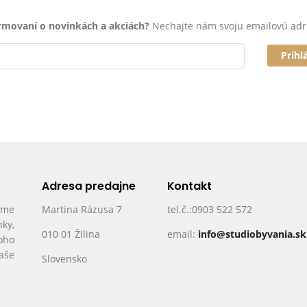
ormovaní o novinkách a akciách?
Nechajte nám svoju emailovú adr
Prihl
Adresa predajne
Kontakt
ame
Martina Rázusa 7
tel.č.:0903 522 572
nky,
010 01 Žilina
email:
info@studiobyvania.sk
oho
Vaše
Slovensko