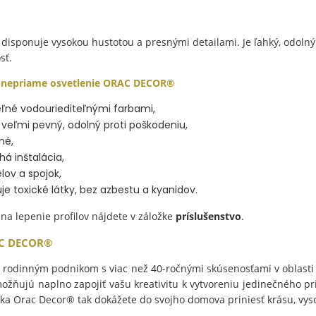
disponuje vysokou hustotou a presnými detailami. Je ľahký, odolný
sť.
e nepriame osvetlenie ORAC DECOR®
eľné vodouriediteľnými farbami,
 veľmi pevný, odolný proti poškodeniu,
né,
á inštalácia,
lov a spojok,
e toxické látky, bez azbestu a kyanidov.
a lepenie profilov nájdete v záložke
príslušenstvo
.
C DECOR®
rodinným podnikom s viac než 40-ročnými skúsenosťami v oblasti v
ňujú naplno zapojiť vašu kreativitu k vytvoreniu jedinečného prie
ka Orac Decor® tak dokážete do svojho domova priniesť krásu, vyso