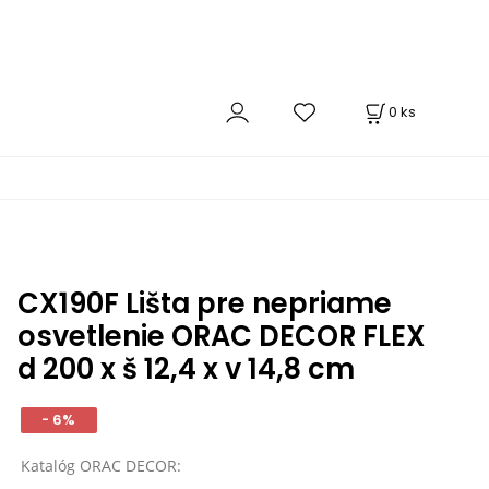
0
ks
CX190F Lišta pre nepriame
osvetlenie ORAC DECOR FLEX
d 200 x š 12,4 x v 14,8 cm
- 6%
Katalóg ORAC DECOR: