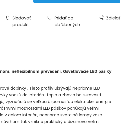
Sledovať
Pridať do
Zdielať
produkt
obľúbených
pevnom, neflexibilnom prevedení. Osvetľovacie LED pásiky
rové doplnky . Tieto profily ukrývajú nepriame LED
vky vnesú do interiéru teplo a zbavia ho surovosti
jú, vyznačujú se veľkou úspornosťou elektrickej energie
 s rôznymi možnosťami LED pásikov ponúkajú veľmi
la v celom interiéri, nepriame svetelné lampy zase
návrhom tak vznikne praktický a dizajnovo veľmi