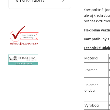
STENOVÉ LAMELY
Kompaktné, jed
ale aj k zakryti
natrieť kvalit
Flexibilná verz
Kompatibilný 
Technické údaj
Materiál
Rozmer
Polomer
ohybu
Výrobca