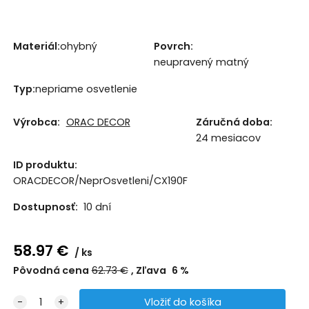
Materiál:
ohybný
Povrch:
neupravený matný
Typ:
nepriame osvetlenie
Výrobca:
ORAC DECOR
Záručná doba:
24 mesiacov
ID produktu:
ORACDECOR/NeprOsvetleni/CX190F
Dostupnosť:
10 dní
58.97
€
ks
Pôvodná cena
62.73
€
Zľava
6
%