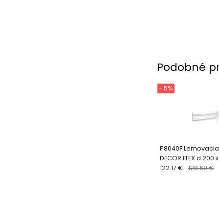
Podobné p
- 5%
P8040F Lemovacia 
DECOR FLEX d 200 x v
cm
122.17 €
128.60 €