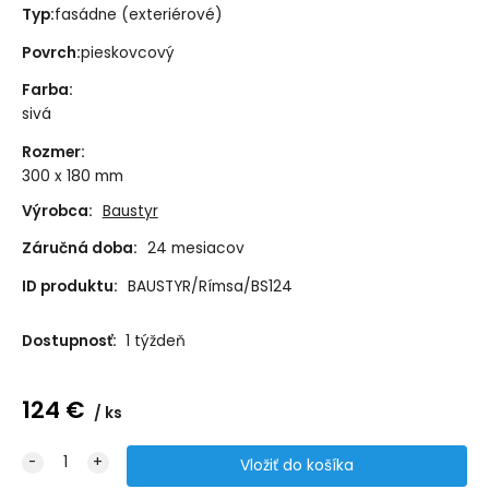
Typ:
fasádne (exteriérové)
Povrch:
pieskovcový
Farba
:
sivá
Rozmer
:
300 x 180 mm
Výrobca:
Baustyr
Záručná doba:
24 mesiacov
ID produktu:
BAUSTYR/Rímsa/BS124
Dostupnosť:
1 týždeň
124
€
ks