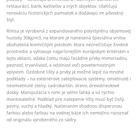
reštaurácií, bánk, kaštieľov a iných objektov. Uľahčujú
renováciu historických pamiatok a dodávajú im pôvodný
štýl.
Rímsa je vyrobená z expandovaného polystyrénu objemovej
hustoty 30kg/m3
, na ktorom je nanesená špeciálna vrstva
obohatená kremičitým pieskom, ktorá neznečisťuje životné
prostredie a vyhovuje najprísnejším európskym kritériám v
tejto oblasti, vďaka čomu majú fasádne prvky mimoriadnu
pevnosť, trvanlivosť, a odolnosť voči poveternostným
vplyvom.
Ozdobné lišty a prvky je možné lepiť na mnohé
podklady – na exteriérové zatepľovacie systémy, omietnuté i
neomietnuté steny, sadrokartón, drevo, drevotrieskové
dosky.
Manipulácia s nimi je veľmi ľahká a sú rýchlo
montovateľné. Podklad pre nalepenie lišty musí byť čistý,
pevný, suchý a hladký. Natieraním vhodnou disperznou
farbou alebo farbou na vodnej báze ich nemožno rozoznať
od originálu vyrobeného zo sádry.