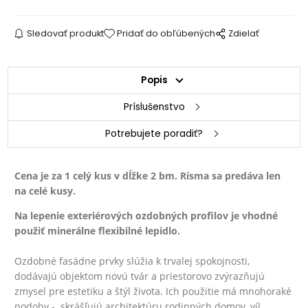
Sledovať produkt
Pridať do obľúbených
Zdielať
Popis
Príslušenstvo
Potrebujete poradiť?
Cena je za 1 celý kus v dĺžke 2 bm.
Rísma sa predáva len
na celé kusy.
Na lepenie exteriérových ozdobných profilov je vhodné
použiť minerálne flexibilné lepidlo.
Ozdobné fasádne prvky slúžia k trvalej spokojnosti,
dodávajú objektom novú tvár a priestorovo zvýrazňujú
zmysel pre estetiku a štýl života. Ich použitie má mnohoraké
podoby - skrášľujú architektúru rodinných domov, víl,