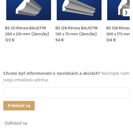
BS 121 Rímsa BAUSTYR
BS 129 Rímsa BAUSTYR
BS 128 Rímsa
260 x 210 mm (2bm/ks)
130 x 70 mm (2bm/ks)
300 x 170 mm
122 €
54 €
124 €
Chcete byť informovaní o novinkách a akciách?
Nechajte nám
svoju emailovú adresu.
Prihlásiť sa
Odhlásiť sa