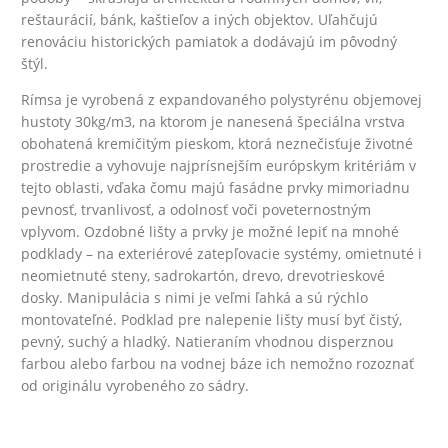
reštaurácií, bánk, kaštieľov a iných objektov. Uľahčujú
renováciu historických pamiatok a dodávajú im pôvodný
štýl.
Rímsa je vyrobená z expandovaného polystyrénu objemovej
hustoty 30kg/m3
, na ktorom je nanesená špeciálna vrstva
obohatená kremičitým pieskom, ktorá neznečisťuje životné
prostredie a vyhovuje najprísnejším európskym kritériám v
tejto oblasti, vďaka čomu majú fasádne prvky mimoriadnu
pevnosť, trvanlivosť, a odolnosť voči poveternostným
vplyvom.
Ozdobné lišty a prvky je možné lepiť na mnohé
podklady – na exteriérové zatepľovacie systémy, omietnuté i
neomietnuté steny, sadrokartón, drevo, drevotrieskové
dosky.
Manipulácia s nimi je veľmi ľahká a sú rýchlo
montovateľné. Podklad pre nalepenie lišty musí byť čistý,
pevný, suchý a hladký. Natieraním vhodnou disperznou
farbou alebo farbou na vodnej báze ich nemožno rozoznať
od originálu vyrobeného zo sádry.