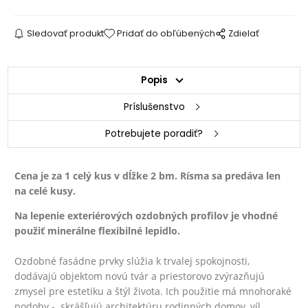
Sledovať produkt
Pridať do obľúbených
Zdielať
Popis
Príslušenstvo
Potrebujete poradiť?
Cena je za 1 celý kus v dĺžke 2 bm.
Rísma sa predáva len
na celé kusy.
Na lepenie exteriérových ozdobných profilov je vhodné
použiť minerálne flexibilné lepidlo.
Ozdobné fasádne prvky slúžia k trvalej spokojnosti,
dodávajú objektom novú tvár a priestorovo zvýrazňujú
zmysel pre estetiku a štýl života. Ich použitie má mnohoraké
podoby - skrášľujú architektúru rodinných domov, víl,