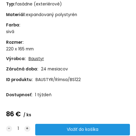
Typ:
fasádne (exteriérové)
Materiál:
expandovaný polystyrén
Farba
:
sivá
Rozmer
:
220 x 165 mm
Výrobca:
Baustyr
Záručná doba:
24 mesiacov
ID produktu:
BAUSTYR/Rímsa/BS122
Dostupnosť:
1 týždeň
86
€
ks