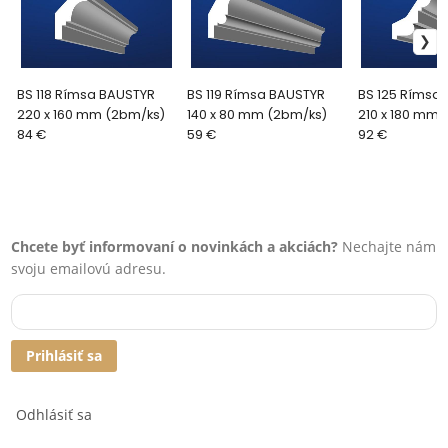
BS 118 Rímsa BAUSTYR
BS 119 Rímsa BAUSTYR
BS 125 Rímsa
220 x 160 mm (2bm/ks)
140 x 80 mm (2bm/ks)
210 x 180 mm 
84 €
59 €
92 €
Chcete byť informovaní o novinkách a akciách?
Nechajte nám
svoju emailovú adresu.
Prihlásiť sa
Odhlásiť sa