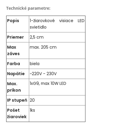
Technické parametre:
Popis
1-žiarovkové visiace LED
svietidlo
Priemer
2,5 cm
Max
max. 205 cm
záves
Farba
biela
Napätie
~220V - 230V
Max.
1xG9, max 10W LED
príkon
IP stupeň
20
Pošet
1ks
žiaroviek