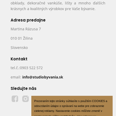
obklady, dekoračné vankúše, lišty a mnoho ďalších
krásnych a kvalitných výrobkov pre Vaše bývanie.
Adresa predajne
Martina Rázusa 7
010 01 Žilina
Slovensko
Kontakt
tel.č.:0903 522 572
email:
info@studiobyvania.sk
Sledujte nás
Prezeraním tejto stránky súhlasíte s použitím COOKIES a
odovzdaním údajov o správaní na webe pre zobrazenie
cielenej reklamy. Nastavenie cookies môžete zmeniť v