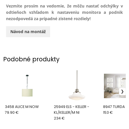
Vezmite prosím na vedomie, že môžu nastať odchýlky v
odtieňoch vzhľadom k nastaveniu monitora a podnik
nezodpovedá za prípadné zistené rozdiely!
Návod na montáž
Podobné produkty
3458 ALICE M NOW
25949 ELS - KELLER -
8947 TURDA 
79.90 €
KL/KELLER/M NI
153 €
234 €