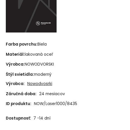
Farba povrchu:
Biela
Materiál:
lakovaná oceľ
Výrobca:
NOWODVORSKI
Štýl svietidla:
moderný
Výrobca:
Nowodvosrki
Záručná doba:
24 mesiacov
ID produktu:
NOW/Laser1000/8435
Dostupnosť:
7 -14 dní