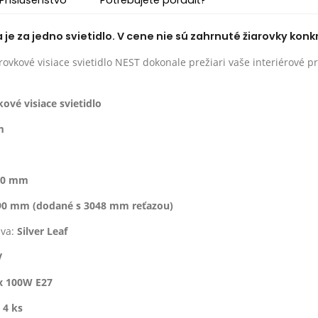
e za jedno svietidlo. V cene nie sú zahrnuté žiarovky konk
rovkové visiace svietidlo NEST dokonale prežiari vaše interiérové p
kové visiace svietidlo
m
80 mm
90 mm (dodané s 3048 mm reťazou)
ava:
Silver Leaf
V
x 100W E27
:
4 ks