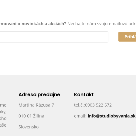
ormovaní o novinkách a akciách?
Nechajte nám svoju emailovú adr
Prihl
Adresa predajne
Kontakt
ame
Martina Rázusa 7
tel.č.:0903 522 572
nky,
010 01 Žilina
email:
info@studiobyvania.sk
oho
Vaše
Slovensko