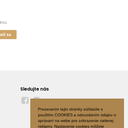
esu.
ásiť sa
Sledujte nás
Prezeraním tejto stránky súhlasíte s
použitím COOKIES a odovzdaním údajov o
správaní na webe pre zobrazenie cielenej
reklamy. Nastavenie cookies môžete