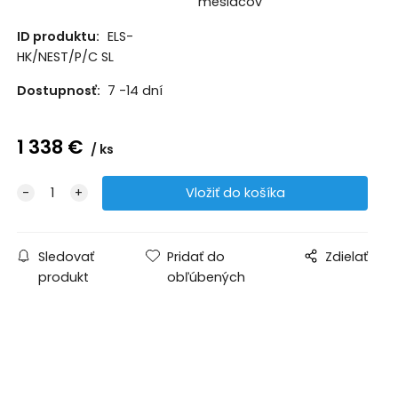
mesiacov
ID produktu:
ELS-
HK/NEST/P/C SL
Dostupnosť:
7 -14 dní
1 338
€
ks
Sledovať
Pridať do
Zdielať
produkt
obľúbených