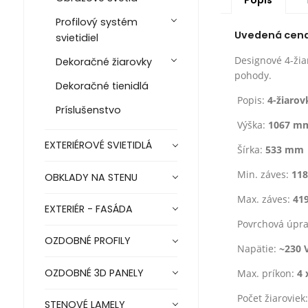
Profilový systém
Uvedená cena j
svietidiel
Designové 4-žia
Dekoračné žiarovky
pohody.
Dekoračné tienidlá
Popis:
4-žiarov
Príslušenstvo
Výška:
1067 m
EXTERIÉROVÉ SVIETIDLÁ
Šírka:
533 mm
Min. záves:
11
OBKLADY NA STENU
Max. záves:
41
EXTERIÉR - FASÁDA
Povrchová úpr
OZDOBNÉ PROFILY
Napätie:
~230 
OZDOBNÉ 3D PANELY
Max. príkon:
4 
Počet žiaroviek
STENOVÉ LAMELY