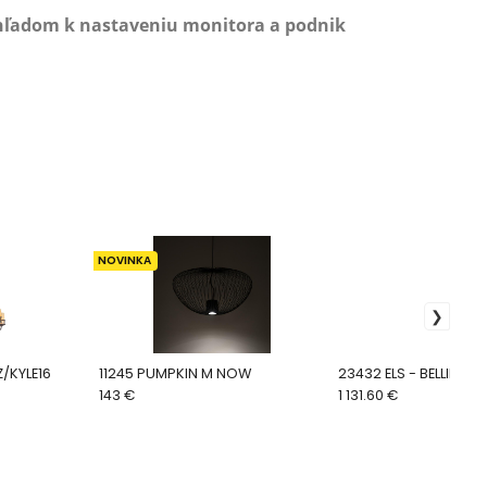
zhľadom k nastaveniu monitora a podnik
NOVINKA
 QZ/KYLE16
11245 PUMPKIN M NOW
23432 ELS - BELLINI 
143 €
1 131.60 €