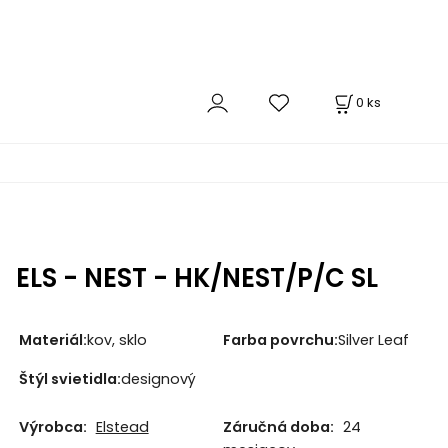
0
ks
ELS - NEST - HK/NEST/P/C SL
Materiál:
kov, sklo
Farba povrchu:
Silver Leaf
Štýl svietidla:
designový
Výrobca:
Elstead
Záručná doba:
24