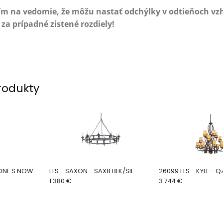
ím na vedomie, že môžu nastať odchýlky v odtieňoch v
a prípadné zistené rozdiely!
rodukty
ONE S NOW
ELS - SAXON - SAX8 BLK/SIL
26099 ELS - KYLE -
1 380 €
3 744 €