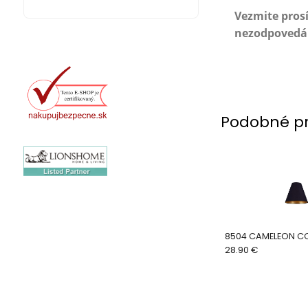
Vezmite pros
nezodpovedá z
Podobné p
8504 CAMELEON C
28.90 €