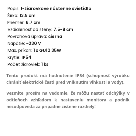
Popis:
1-žiarovkové nástenné svietidlo
Šírka:
13.8 cm
Priemer:
6.7 cm
Vzdialenosť od steny:
7.5-9
cm
Povrchová úprava:
čierna
Napätie:
~230 V
Max. príkon:
1
x GU10 35W
Krytie:
IP54
Počet žiaroviek:
1 ks
Tento produkt má hodnotenie IP54 (schopnosť výrobku
chrániť elektrické časti pred vniknutím vlhkosti a vody).
Vezmite prosím na vedomie, že môžu nastať odchýlky v
odtieňoch vzhľadom k nastaveniu monitora a podnik
nezodpovedá za prípadné zistené rozdiely!