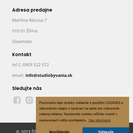
Adresa predajne
Martina Rázusa 7
010 01 Žilina
Slovensko
Kontakt
tel.č.:0903 522 572
email:
info@studiobyvania.sk
Sledujte nás
Prezeraním tejto stránky súhlasíte s použitím COOKIES a
odovzdaním údajov o správaní na webe pre zobrazenie
cielenej reklamy. Nastavenie cookies môžete zmeniť v
nastaveniach vášho prehliadača.
Viac informacie
© 2023 ŠTÚDIO BÝVANIA s.r.o - All Rights Reserved
Nesúhlasím
Súhlasím