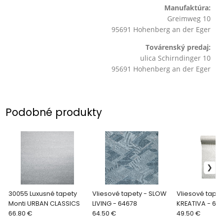
Manufaktúra:
Greimweg 10
95691 Hohenberg an der Eger
Továrenský predaj:
ulica Schirndinger 10
95691 Hohenberg an der Eger
Podobné produkty
30055 Luxusné tapety
Vliesové tapety - SLOW
Vliesové tape
Monti URBAN CLASSICS
LIVING - 64678
KREATIVA - 64
66.80 €
64.50 €
49.50 €