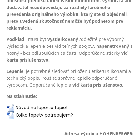
odlišnosť prenosu farieb vašim monitorom. Výrobca a ani
dodávateľ nezodpovedajú za rozdiely farebného
prevedenia originálneho výrobku, ktorý ste si objednali,
preto uvedená skutočnosť nemôže byť podnetom pre
reklamáciu.
Podklad
: musí byť
vystierkovaný
/dôležité pre výborný
výsledok a lepenie bez viditeľných spojov/,
na
penetrovaný
a
nosný - bez odlupujúcich sa častí. Odporúčané stierky
viď
karta príslušenstvo.
Lepenie
: je potrebné sledovať priloženú etiketu s ikonami a
technický popis. Použite správne lepidlo odporúčané
výrobcom. Odporúčané lepidlá
viď karta príslušenstvo.
Na stiahnutie:
Návod na lepenie tapiet
Koľko tapety potrebujem?
Adresa výrobcu HOHENBERGER: