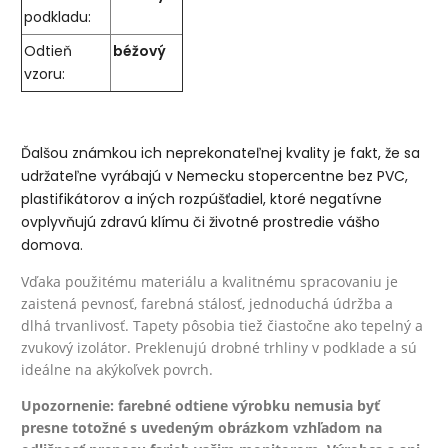
podkladu:
Odtieň
béžový
vzoru:
Ďalšou známkou ich neprekonateľnej kvality je fakt, že sa
udržateľne vyrábajú v Nemecku stopercentne bez PVC,
plastifikátorov a iných rozpúšťadiel, ktoré negatívne
ovplyvňujú zdravú klímu či životné prostredie vášho
domova.
Vďaka použitému materiálu a kvalitnému spracovaniu je
zaistená pevnosť, farebná stálosť, jednoduchá údržba a
dlhá trvanlivosť. Tapety pôsobia tiež čiastočne ako tepelný a
zvukový izolátor. Preklenujú drobné trhliny v podklade a sú
ideálne na akýkoľvek povrch.
Upozornenie: farebné odtiene výrobku nemusia byť
presne totožné s uvedeným obrázkom vzhľadom na