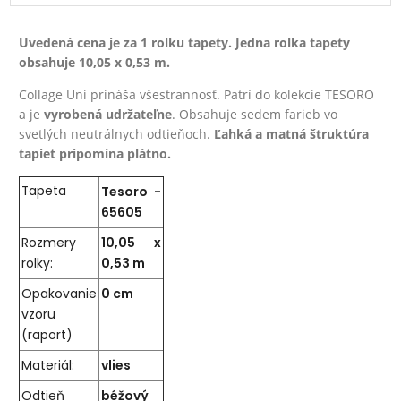
Uvedená cena je za 1 rolku tapety. Jedna rolka tapety
obsahuje 10,05 x 0,53 m.
Collage Uni prináša všestrannosť. Patrí do kolekcie TESORO
a je
vyrobená udržateľne
. Obsahuje sedem farieb vo
svetlých neutrálnych odtieňoch.
Ľahká a matná štruktúra
tapiet pripomína plátno.
Tapeta
Tesoro -
65605
Rozmery
10,05 x
rolky:
0,53 m
Opakovanie
0 cm
vzoru
(raport)
Materiál:
vlies
Odtieň
béžový