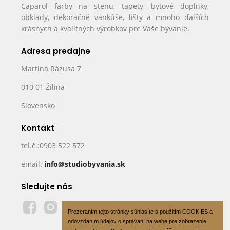
Caparol farby na stenu, tapety, bytové doplnky,
obklady, dekoračné vankúše, lišty a mnoho ďalších
krásnych a kvalitných výrobkov pre Vaše bývanie.
Adresa predajne
Martina Rázusa 7
010 01 Žilina
Slovensko
Kontakt
tel.č.:0903 522 572
email:
info@studiobyvania.sk
Sledujte nás
Prezeraním tejto stránky súhlasíte s použitím COOKIES a
odovzdaním údajov o správaní na webe pre zobrazenie