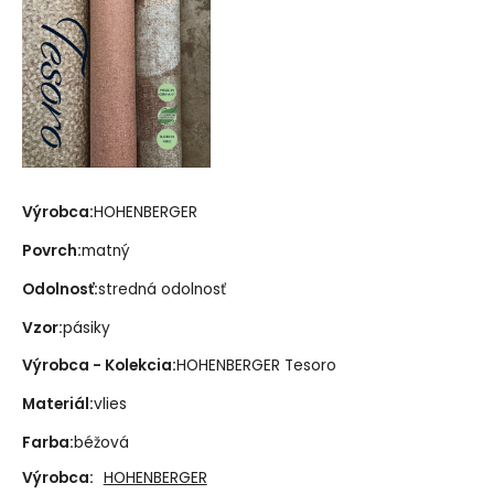
Výrobca:
HOHENBERGER
Povrch:
matný
Odolnosť:
stredná odolnosť
Vzor:
pásiky
Výrobca - Kolekcia:
HOHENBERGER Tesoro
Materiál:
vlies
Farba:
béžová
Výrobca:
HOHENBERGER