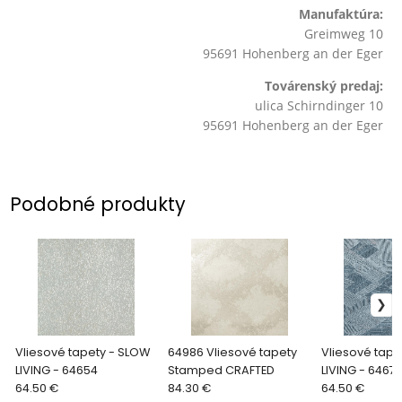
Manufaktúra:
Greimweg 10
95691 Hohenberg an der Eger
Továrenský predaj:
ulica Schirndinger 10
95691 Hohenberg an der Eger
Podobné produkty
Vliesové tapety - SLOW
64986 Vliesové tapety
Vliesové tape
LIVING - 64654
Stamped CRAFTED
LIVING - 6467
64.50 €
84.30 €
64.50 €