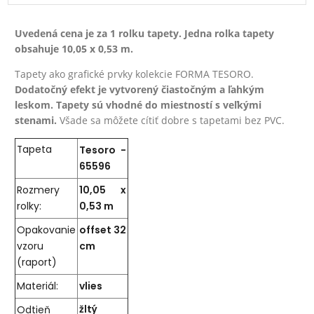
Uvedená cena je za 1 rolku tapety. Jedna rolka tapety
obsahuje 10,05 x 0,53 m.
Tapety ako grafické prvky kolekcie FORMA TESORO.
Dodatočný efekt je vytvorený čiastočným a ľahkým
leskom. Tapety sú vhodné do miestností s veľkými
stenami.
Všade sa môžete cítiť dobre s tapetami bez PVC.
Tapeta
Tesoro -
65596
Rozmery
10,05 x
rolky:
0,53 m
Opakovanie
offset 32
vzoru
cm
(raport)
Materiál:
vlies
Odtieň
žltý