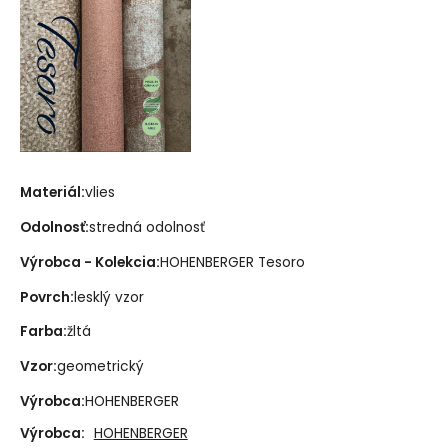
Materiál:
vlies
Odolnosť:
stredná odolnosť
Výrobca - Kolekcia:
HOHENBERGER Tesoro
Povrch:
lesklý vzor
Farba:
žltá
Vzor:
geometrický
Výrobca:
HOHENBERGER
Výrobca:
HOHENBERGER