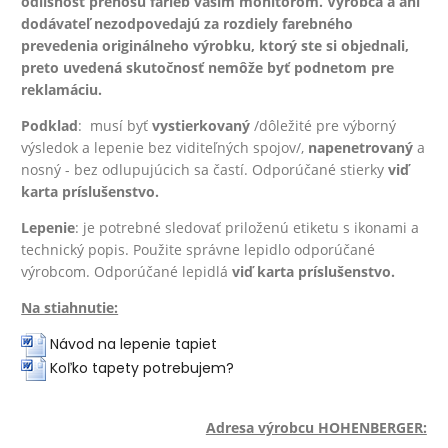
odlišnosť prenosu farieb vašim monitorom. Výrobca a ani
dodávateľ nezodpovedajú za rozdiely farebného
prevedenia originálneho výrobku, ktorý ste si objednali,
preto uvedená skutočnosť nemôže byť podnetom pre
reklamáciu.
Podklad
: musí byť
vystierkovaný
/dôležité pre výborný
výsledok a lepenie bez viditeľných spojov/,
na
penetrovaný
a
nosný - bez odlupujúcich sa častí. Odporúčané stierky
viď
karta príslušenstvo.
Lepenie
: je potrebné sledovať priloženú etiketu s ikonami a
technický popis. Použite správne lepidlo odporúčané
výrobcom. Odporúčané lepidlá
viď karta príslušenstvo.
Na stiahnutie:
Návod na lepenie tapiet
Koľko tapety potrebujem?
Adresa výrobcu HOHENBERGER: