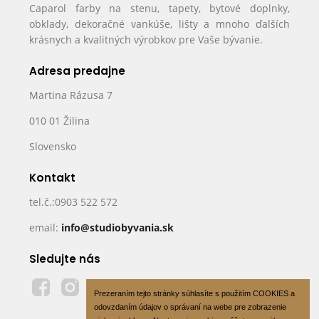
Caparol farby na stenu, tapety, bytové doplnky,
obklady, dekoračné vankúše, lišty a mnoho ďalších
krásnych a kvalitných výrobkov pre Vaše bývanie.
Adresa predajne
Martina Rázusa 7
010 01 Žilina
Slovensko
Kontakt
tel.č.:0903 522 572
email:
info@studiobyvania.sk
Sledujte nás
Prezeraním tejto stránky súhlasíte s použitím COOKIES a
odovzdaním údajov o správaní na webe pre zobrazenie