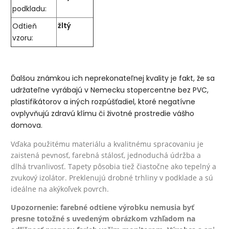
podkladu:
Odtieň
žltý
vzoru:
Ďalšou známkou ich neprekonateľnej kvality je fakt, že sa
udržateľne vyrábajú v Nemecku stopercentne bez PVC,
plastifikátorov a iných rozpúšťadiel, ktoré negatívne
ovplyvňujú zdravú klímu či životné prostredie vášho
domova.
Vďaka použitému materiálu a kvalitnému spracovaniu je
zaistená pevnosť, farebná stálosť, jednoduchá údržba a
dlhá trvanlivosť. Tapety pôsobia tiež čiastočne ako tepelný a
zvukový izolátor. Preklenujú drobné trhliny v podklade a sú
ideálne na akýkoľvek povrch.
Upozornenie: farebné odtiene výrobku nemusia byť
presne totožné s uvedeným obrázkom vzhľadom na