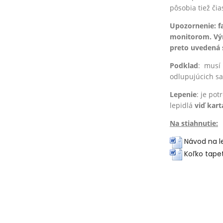
pôsobia tiež či
Upozornenie: f
monitorom. Výr
preto uvedená 
Podklad
: musí
odlupujúcich sa
Lepenie
: je po
lepidlá
viď kart
Na stiahnutie:
Návod na l
Koľko tape