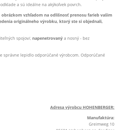
 podklade a sú ideálne na akýkoľvek povrch.
 obrázkom vzhľadom na odlišnosť prenosu farieb vašim
enia originálneho výrobku, ktorý ste si objednali,
iteľných spojov/,
na
penetrovaný
a nosný - bez
užite správne lepidlo odporúčané výrobcom. Odporúčané
Adresa výrobcu HOHENBERGER:
Manufaktúra:
Greimweg 10