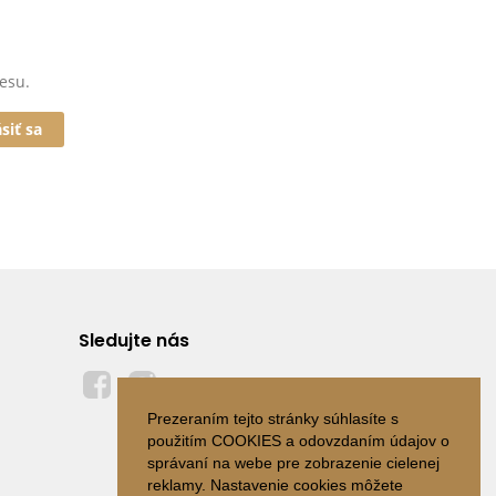
esu.
ásiť sa
Sledujte nás
Prezeraním tejto stránky súhlasíte s
použitím COOKIES a odovzdaním údajov o
správaní na webe pre zobrazenie cielenej
reklamy. Nastavenie cookies môžete