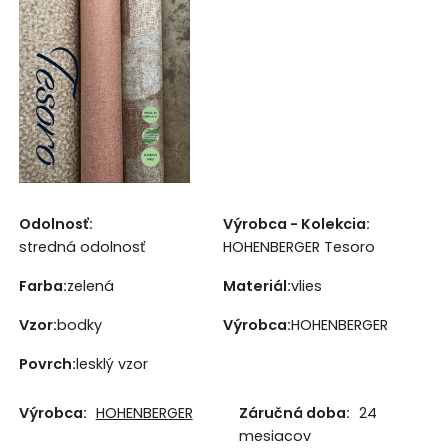
Odolnosť:
Výrobca - Kolekcia:
stredná odolnosť
HOHENBERGER Tesoro
Farba:
zelená
Materiál:
vlies
Vzor:
bodky
Výrobca:
HOHENBERGER
Povrch:
lesklý vzor
Výrobca:
HOHENBERGER
Záručná doba:
24
mesiacov