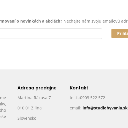
ormovaní o novinkách a akciách?
Nechajte nám svoju emailovú adr
Prihl
Adresa predajne
Kontakt
ame
Martina Rázusa 7
tel.č.:0903 522 572
nky,
010 01 Žilina
email:
info@studiobyvania.sk
oho
Vaše
Slovensko