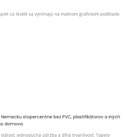
tapiet sú lesklé sa vynímajú na matnom grafickom podklade.
 v Nemecku stopercentne bez PVC, plastifikátorov a iných
ášho domova.
stálosť, jednoduchá údržba a dlhá trvanlivosť. Tapety