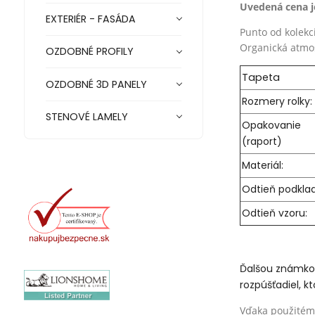
Uvedená cena je
EXTERIÉR - FASÁDA
Punto od kolek
Organická atmos
OZDOBNÉ PROFILY
Tapeta
OZDOBNÉ 3D PANELY
Rozmery rolky:
STENOVÉ LAMELY
Opakovani
(raport)
Materiál:
Odtieň podkla
Odtieň vzoru:
Ďalšou známkou 
rozpúšťadiel, 
Vďaka použitému