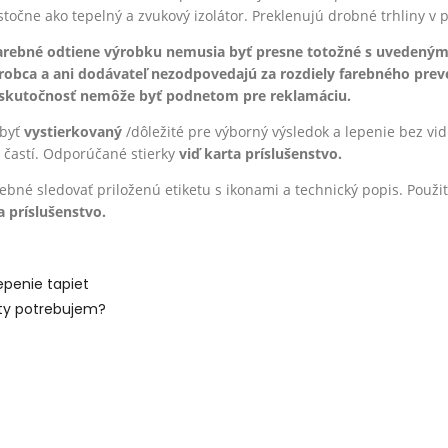
astočne ako tepelný a zvukový izolátor. Preklenujú drobné trhliny v
arebné odtiene výrobku nemusia byť presne totožné s uvedeným
obca a ani dodávateľ nezodpovedajú za rozdiely farebného preved
skutočnosť nemôže byť podnetom pre reklamáciu.
 byť
vystierkovaný
/dôležité pre výborný výsledok a lepenie bez vid
 častí. Odporúčané stierky
viď karta príslušenstvo.
trebné sledovať priloženú etiketu s ikonami a technický popis. Po
a príslušenstvo.
epenie tapiet
ty potrebujem?