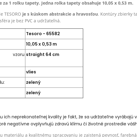
 za 1 rolku tapety. Jedna rolka tapety obsahuje 10,05 x 0,53 m.
cie TESORO
je s kúskom abstrakcie a hravosťou
. Kontúry zbierky 
féra je bez PVC a udržateľná.
Tesoro - 65582
10,05 x 0,53 m
e vzoru
straight 64 cm
vlies
du:
zelený
zelený
ich neprekonateľnej kvality je fakt, že sa udržateľne vyrábajú
ktoré negatívne ovplyvňujú zdravú klímu či životné prostredie v
 materiálu a kvalitnému spracovaniu je zaistená pevnosť, farebná 