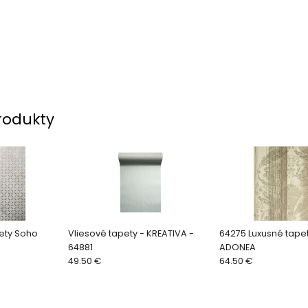
rodukty
ety Soho
Vliesové tapety - KREATIVA -
64275 Luxusné tapet
64881
ADONEA
49.50 €
64.50 €