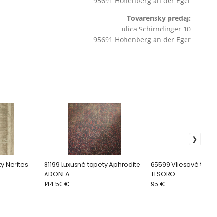
95691 Hohenberg an der Eger
Továrenský predaj:
ulica Schirndinger 10
95691 Hohenberg an der Eger
y Nerites
81199 Luxusné tapety Aphrodite
65599 Vliesové tape
ADONEA
TESORO
144.50 €
95 €