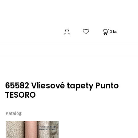
0
ks
65582 Vliesové tapety Punto
TESORO
Katalóg: