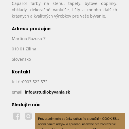
Caparol farby na stenu, tapety, bytové doplnky,
obklady, dekoračné vankúše, lišty a mnoho ďalších
krásnych a kvalitných výrobkov pre Vaše bývanie.
Adresa predajne
Martina Rázusa 7
010 01 Žilina
Slovensko
Kontakt
tel.č.:0903 522 572
email:
info@studiobyvania.sk
Sledujte nás
Prezeraním tejto stránky súhlasíte s použitím COOKIES a
odovzdaním údajov o správaní na webe pre zobrazenie