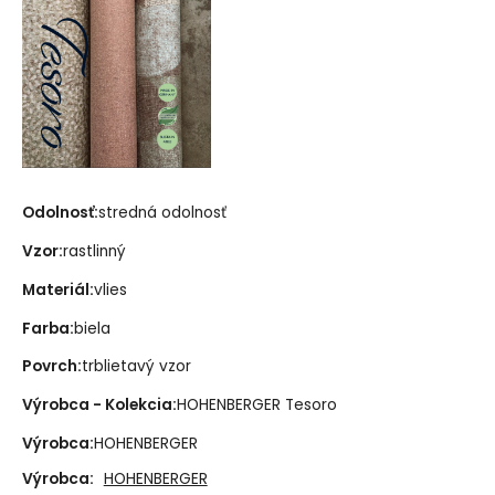
Odolnosť:
stredná odolnosť
Vzor:
rastlinný
Materiál:
vlies
Farba:
biela
Povrch:
trblietavý vzor
Výrobca - Kolekcia:
HOHENBERGER Tesoro
Výrobca:
HOHENBERGER
Výrobca:
HOHENBERGER