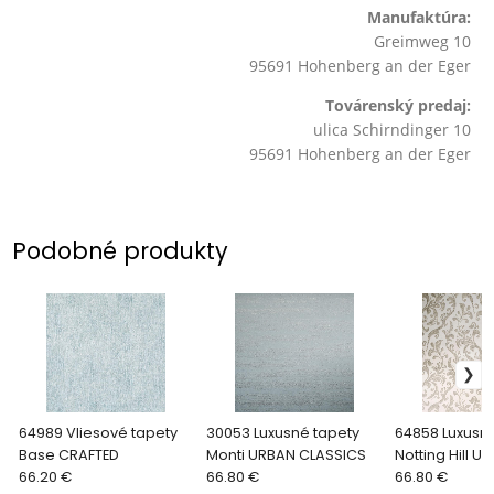
Manufaktúra:
Greimweg 10
95691 Hohenberg an der Eger
Továrenský predaj:
ulica Schirndinger 10
95691 Hohenberg an der Eger
Podobné produkty
64989 Vliesové tapety
30053 Luxusné tapety
64858 Luxusn
Base CRAFTED
Monti URBAN CLASSICS
Notting Hill U
66.20 €
66.80 €
CLASSICS
66.80 €