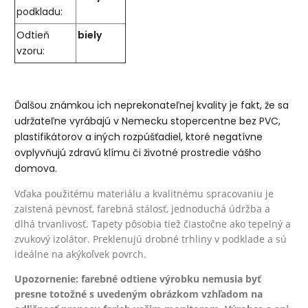
podkladu:
Odtieň
biely
vzoru:
Ďalšou známkou ich neprekonateľnej kvality je fakt, že sa
udržateľne vyrábajú v Nemecku stopercentne bez PVC,
plastifikátorov a iných rozpúšťadiel, ktoré negatívne
ovplyvňujú zdravú klímu či životné prostredie vášho
domova.
Vďaka použitému materiálu a kvalitnému spracovaniu je
zaistená pevnosť, farebná stálosť, jednoduchá údržba a
dlhá trvanlivosť. Tapety pôsobia tiež čiastočne ako tepelný a
zvukový izolátor. Preklenujú drobné trhliny v podklade a sú
ideálne na akýkoľvek povrch.
Upozornenie: farebné odtiene výrobku nemusia byť
presne totožné s uvedeným obrázkom vzhľadom na