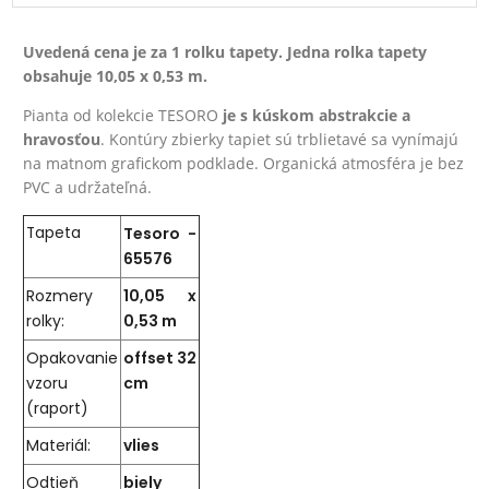
Uvedená cena je za 1 rolku tapety. Jedna rolka tapety
obsahuje 10,05 x 0,53 m.
Pianta od kolekcie TESORO
je s kúskom abstrakcie a
hravosťou
. Kontúry zbierky tapiet sú trblietavé sa vynímajú
na matnom grafickom podklade. Organická atmosféra je bez
PVC a udržateľná.
Tapeta
Tesoro -
65576
Rozmery
10,05 x
rolky:
0,53 m
Opakovanie
offset 32
vzoru
cm
(raport)
Materiál:
vlies
Odtieň
biely