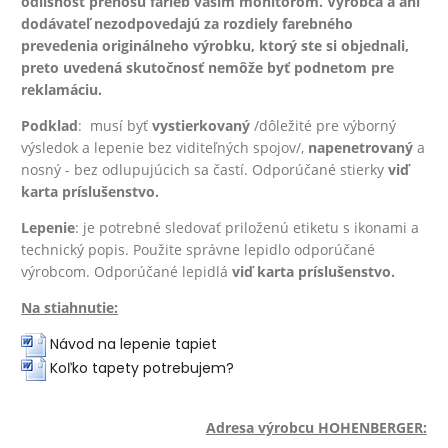
odlišnosť prenosu farieb vašim monitorom. Výrobca a ani
dodávateľ nezodpovedajú za rozdiely farebného
prevedenia originálneho výrobku, ktorý ste si objednali,
preto uvedená skutočnosť nemôže byť podnetom pre
reklamáciu.
Podklad
: musí byť
vystierkovaný
/dôležité pre výborný
výsledok a lepenie bez viditeľných spojov/,
na
penetrovaný
a
nosný - bez odlupujúcich sa častí. Odporúčané stierky
viď
karta príslušenstvo.
Lepenie
: je potrebné sledovať priloženú etiketu s ikonami a
technický popis. Použite správne lepidlo odporúčané
výrobcom. Odporúčané lepidlá
viď karta príslušenstvo.
Na stiahnutie:
Návod na lepenie tapiet
Koľko tapety potrebujem?
Adresa výrobcu HOHENBERGER: