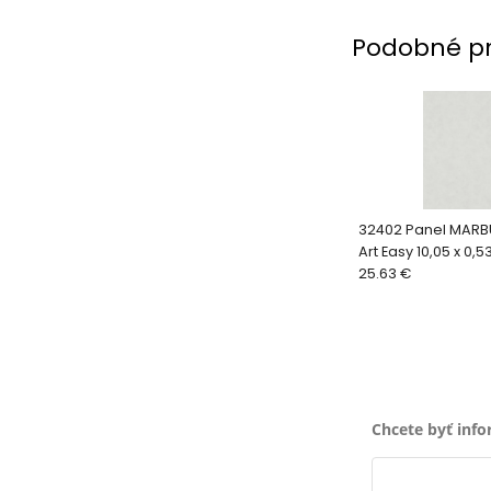
Podobné p
32402 Panel MARB
Art Easy 10,05 x 0,5
25.63 €
Chcete byť inf