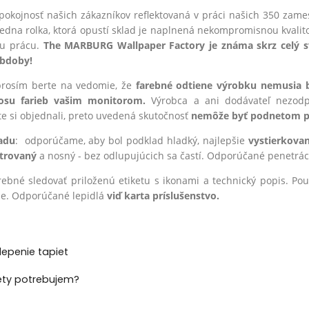
pokojnosť našich zákazníkov reflektovaná v práci našich 350 zam
jedna rolka, ktorá opustí sklad je naplnená nekompromisnou kvalito
šu prácu.
The MARBURG Wallpaper Factory je známa skrz celý 
obdoby!
 prosím berte na vedomie, že
farebné odtiene výrobku nemusia
nosu farieb vašim monitorom.
Výrobca a ani dodávateľ nezodp
te si objednali, preto uvedená skutočnosť
nemôže byť podnetom pr
adu
: odporúčame, aby bol podklad hladký, najlepšie
vystierkova
trovaný
a nosný - bez odlupujúcich sa častí. Odporúčané penetráci
trebné sledovať priloženú etiketu s ikonami a technický popis. P
ie. Odporúčané lepidlá
viď karta príslušenstvo.
lepenie tapiet
ety potrebujem?