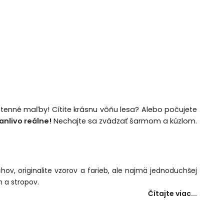
ástenné maľby! Cítite krásnu vôňu lesa? Alebo počujete
anlivo reálne!
Nechajte sa zvádzať šarmom a kúzlom.
hov, originalite vzorov a farieb, ale najmä jednoduchšej
n a stropov.
Čítajte viac...