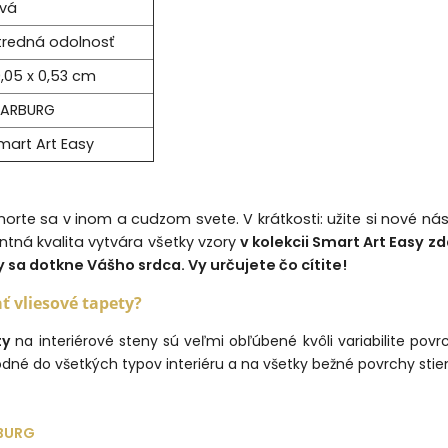
ivá
tredná odolnosť
0,05 x 0,53 cm
ARBURG
mart Art Easy
onorte sa v inom a cudzom svete. V krátkosti: užite si nové n
antná kvalita vytvára všetky vzory
v kolekcii Smart Art Easy zd
 sa dotkne Vášho srdca. Vy určujete čo cítite!
ať vliesové tapety?
ty
na interiérové steny sú veľmi obľúbené kvôli variabilite povrc
hodné do všetkých typov interiéru a na všetky bežné povrchy stie
BURG