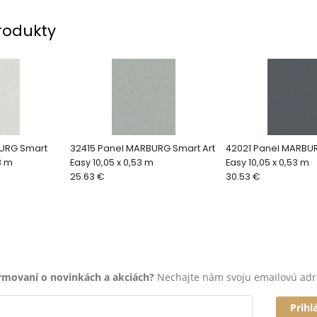
rodukty
URG Smart
32415 Panel MARBURG Smart Art
42021 Panel MARBUR
3 m
Easy 10,05 x 0,53 m
Easy 10,05 x 0,53 m
25.63 €
30.53 €
ormovaní o novinkách a akciách?
Nechajte nám svoju emailovú adr
Prihl