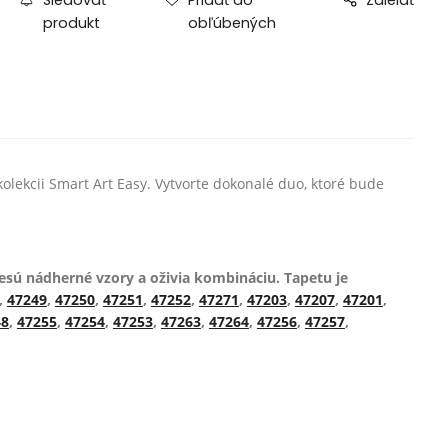
produkt
obľúbených
lekcii Smart Art Easy. Vytvorte dokonalé duo, ktoré bude
nesú nádherné vzory a oživia kombináciu. Tapetu je
,
47249
,
47250
,
47251
,
47252
,
47271
,
47203
,
47207
,
47201
,
48
,
47255
,
47254
,
47253
,
47263
,
47264
,
47256
,
47257
,