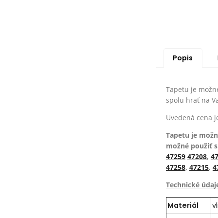
Popis
Tapetu je možné
spolu hrať na V
Uvedená cena j
Tapetu je možn
možné použiť 
47259
47208
,
4
47258
,
47215
,
4
Technické údaj
Materiál
v