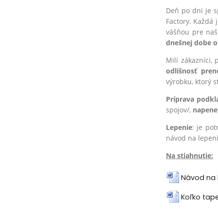
Deň po dni je s
Factory. Každá 
vášňou pre na
dnešnej dobe 
Milí zákazníci,
odlišnosť pre
výrobku, ktorý s
Príprava podkl
spojov/,
na
pene
Lepenie
: je po
návod na lepen
Na stiahnutie:
Návod na 
Koľko tap