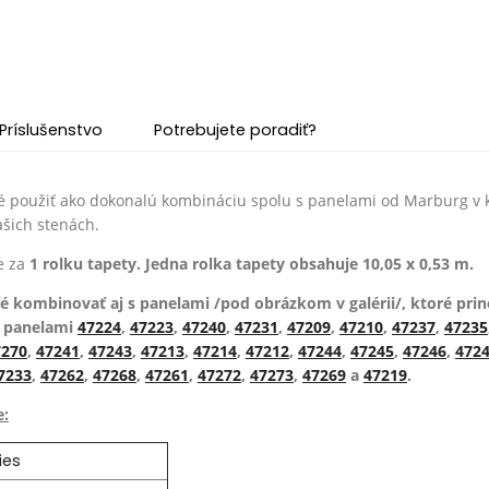
Príslušenstvo
Potrebujete poradiť?
 použiť ako dokonalú kombináciu spolu s panelami od Marburg v ko
ašich stenách.
e za
1 rolku tapety. Jedna rolka tapety obsahuje 10,05 x 0,53 m.
é kombinovať aj s panelami
/pod obrázkom v galérii/
, ktoré pri
s panelami
47224
,
47223
,
47240
,
47231
,
47209
,
47210
,
47237
,
47235
7270
,
47241
,
47243
,
47213
,
47214
,
47212
,
47244
,
47245
,
47246
,
472
7233
,
47262
,
47268
,
47261
,
47272
,
47273
,
47269
a
47219
.
e:
lies