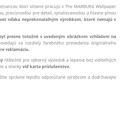
estnancov, ktorí silovne pracujú v The MARBURG Wallpaper
u, precíznosťou pre detail, vynaliezavosťou a hlavne plnou
svet vďaka neprekonateľným výrobkom, ktoré nemajú v
 byť presne totožné s uvedeným obrázkom vzhľadom na
ovedajú za rozdiely farebného prevedenia originálneho
e reklamáciu.
ný
/dôležité pre výborný výsledok a lepenie bez viditeľných
e a stierky
viď karta príslušenstvo.
oužite správne lepidlo odporúčané výrobcom a dodržiavajte