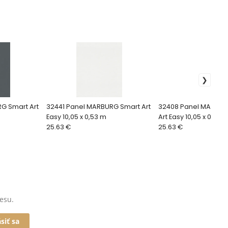
G Smart Art
32441 Panel MARBURG Smart Art
32408 Panel MARBUR
Easy 10,05 x 0,53 m
Art Easy 10,05 x 0,53 
25.63 €
25.63 €
esu.
ásiť sa