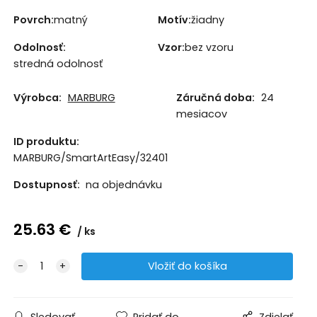
Povrch:
matný
Motív:
žiadny
Odolnosť:
Vzor:
bez vzoru
stredná odolnosť
Výrobca:
MARBURG
Záručná doba:
24
mesiacov
ID produktu:
MARBURG/SmartArtEasy/32401
Dostupnosť:
na objednávku
25.63
€
ks
Sledovať
Pridať do
Zdielať