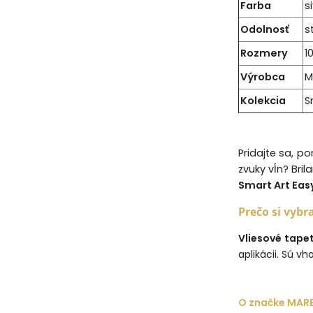
Farba
s
Odolnosť
s
Rozmery
1
Výrobca
M
Kolekcia
S
Pridajte sa, p
zvuky vĺn? Bril
Smart Art Easy
Prečo si vybr
Vliesové tape
aplikácii. Sú v
O značke MAR