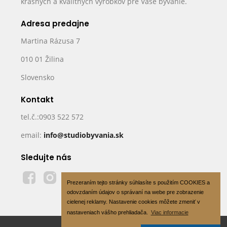
krásnych a kvalitných výrobkov pre Vaše bývanie.
Adresa predajne
Martina Rázusa 7
010 01 Žilina
Slovensko
Kontakt
tel.č.:0903 522 572
email:
info@studiobyvania.sk
Sledujte nás
Prezeraním tejto stránky súhlasíte s použitím COOKIES a
odovzdaním údajov o správaní na webe pre zobrazenie
cielenej reklamy. Nastavenie cookies môžete zmeniť v
nastaveniach vášho prehliadača.
Viac informacie