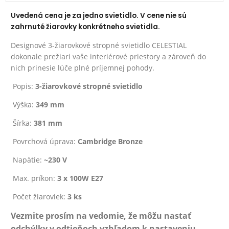
Uvedená cena je za jedno svietidlo. V cene nie sú
zahrnuté žiarovky konkrétneho svietidla.
Designové 3-žiarovkové stropné svietidlo CELESTIAL
dokonale prežiari vaše interiérové priestory a zároveň do
nich prinesie lúče plné príjemnej pohody.
Popis:
3-žiarovkové stropné svietidlo
Výška:
349 mm
Šírka:
381 mm
Povrchová úprava:
Cambridge Bronze
Napätie:
~230 V
Max. príkon:
3 x 100W E27
Počet žiaroviek:
3 ks
Vezmite prosím na vedomie, že môžu nastať
odchýlky v odtieňoch vzhľadom k nastaveniu