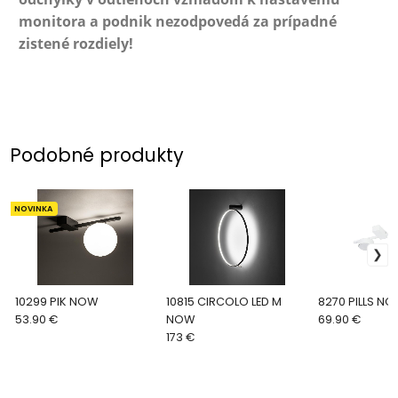
monitora a podnik nezodpovedá za prípadné
zistené rozdiely!
Podobné produkty
NOVINKA
10299 PIK NOW
10815 CIRCOLO LED M
8270 PILLS N
53.90 €
NOW
69.90 €
173 €