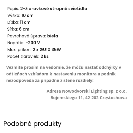
Popis:
2-žiarovkové stropné svietidlo
Výška:
10 cm
Dĺžka:
11 cm
Šírka:
6 cm
Povrchová úprava:
biela
Napätie:
~230 V
Max. príkon:
2 x GU10 35W
Počet žiaroviek:
2 ks
Vezmite prosím na vedomie, že môžu nastať odchýlky v
odtieňoch vzhľadom k nastaveniu monitora a podnik
nezodpovedá za prípadné zistené rozdiely!
Adresa Nowodvorski Lighting sp. z o.o.
Bojemskiego 11, 42-202 Częstochowa
Podobné produkty