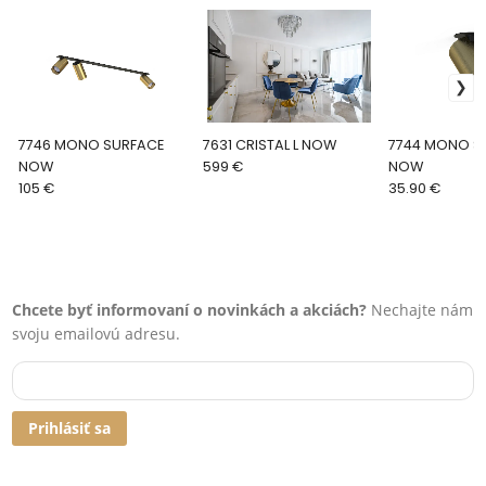
7746 MONO SURFACE
7631 CRISTAL L NOW
7744 MONO S
NOW
599 €
NOW
105 €
35.90 €
Chcete byť informovaní o novinkách a akciách?
Nechajte nám
svoju emailovú adresu.
Prihlásiť sa