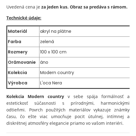
Uvedená cena je
za jeden kus. Obraz sa predáva s rámom.
Technické údaje:
Materiál
akryl na plátne
Farba
zelená
Rozmery
100 x 100 cm
Orámovanie
áno
Kolekcia
Modern country
Výrobca
L'oca Nera
Kolekcia Modern country
v sebe spája formálnosť a
estetickosť súčasnosti s prírodnými, harmonickými
odtieňmi. Povrch použitých materiálov vykazuje známky
času, čo ešte viac umocňuje pocit útulnej, intímnej a
diskrétnej atmosféry elegancie priamo vo vašom interiéri.