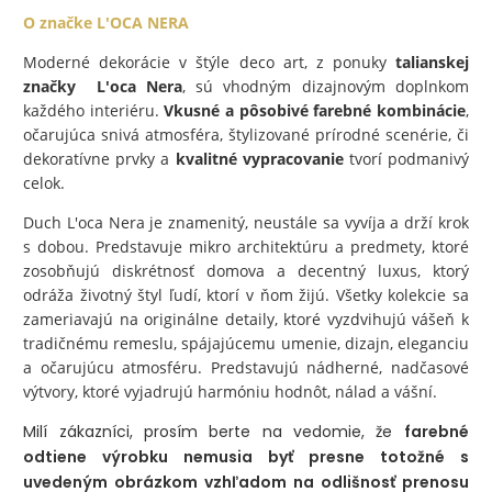
O značke L'OCA NERA
Moderné dekorácie v štýle deco art, z ponuky
talianskej
značky L'oca Nera
, sú vhodným dizajnovým doplnkom
každého interiéru.
Vkusné a pôsobivé farebné kombinácie
,
očarujúca snivá atmosféra, štylizované prírodné scenérie, či
dekoratívne prvky a
kvalitné vypracovanie
tvorí podmanivý
celok.
Duch L'oca Nera je znamenitý, neustále sa vyvíja a drží krok
s dobou. Predstavuje mikro architektúru a predmety, ktoré
zosobňujú diskrétnosť domova a decentný luxus, ktorý
odráža životný štyl ľudí, ktorí v ňom žijú. Všetky kolekcie sa
zameriavajú na originálne detaily, ktoré vyzdvihujú vášeň k
tradičnému remeslu, spájajúcemu umenie, dizajn, eleganciu
a očarujúcu atmosféru. Predstavujú nádherné, nadčasové
výtvory, ktoré vyjadrujú harmóniu hodnôt, nálad a vášní.
Milí zákazníci, prosím berte na vedomie, že
farebné
odtiene výrobku nemusia byť presne totožné s
uvedeným obrázkom vzhľadom na odlišnosť prenosu