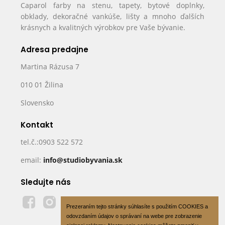
Caparol farby na stenu, tapety, bytové doplnky,
obklady, dekoračné vankúše, lišty a mnoho ďalších
krásnych a kvalitných výrobkov pre Vaše bývanie.
Adresa predajne
Martina Rázusa 7
010 01 Žilina
Slovensko
Kontakt
tel.č.:0903 522 572
email:
info@studiobyvania.sk
Sledujte nás
Prezeraním tejto stránky súhlasíte s použitím COOKIES a
odovzdaním údajov o správaní na webe pre zobrazenie