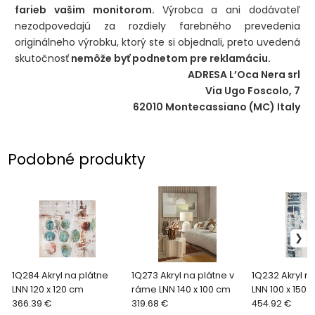
farieb vašim monitorom.
Výrobca a ani dodávateľ
nezodpovedajú za rozdiely farebného prevedenia
originálneho výrobku, ktorý ste si objednali, preto uvedená
skutočnosť
nemôže byť podnetom pre reklamáciu.
ADRESA L’Oca Nera srl
Via Ugo Foscolo, 7
62010 Montecassiano (MC) Italy
Podobné produkty
1Q284 Akryl na plátne
1Q273 Akryl na plátne v
1Q232 Akryl n
LNN 120 x 120 cm
ráme LNN 140 x 100 cm
LNN 100 x 150 
366.39 €
319.68 €
454.92 €