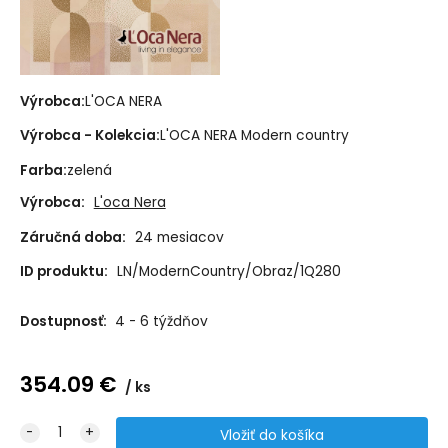
Výrobca:
L'OCA NERA
Výrobca - Kolekcia:
L'OCA NERA Modern country
Farba:
zelená
Výrobca:
L'oca Nera
Záručná doba:
24 mesiacov
ID produktu:
LN/ModernCountry/Obraz/1Q280
Dostupnosť:
4 - 6 týždňov
354.09
€
ks