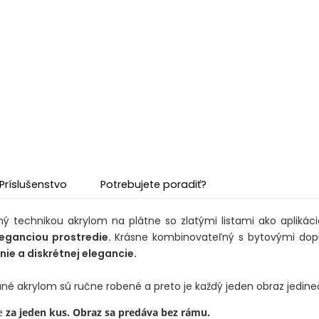
Príslušenstvo
Potrebujete poradiť?
 technikou akrylom na plátne so zlatými listami ako aplikác
eganciou prostredie.
Krásne kombinovateľný s bytovými dop
ie a diskrétnej elegancie.
é akrylom sú ručne robené a preto je každý jeden obraz jedine
e
za jeden kus. Obraz sa predáva bez rámu.