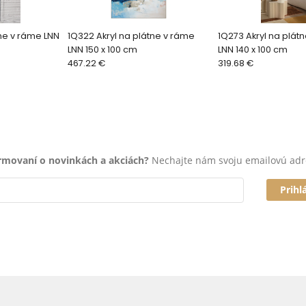
tne v ráme LNN
1Q322 Akryl na plátne v ráme
1Q273 Akryl na plát
LNN 150 x 100 cm
LNN 140 x 100 cm
467.22 €
319.68 €
ormovaní o novinkách a akciách?
Nechajte nám svoju emailovú adr
Prihl