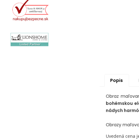
Popis
Obraz maľovaný
bohémskou el
nádych harmón
Obrazy maľovan
Uvedená cena j