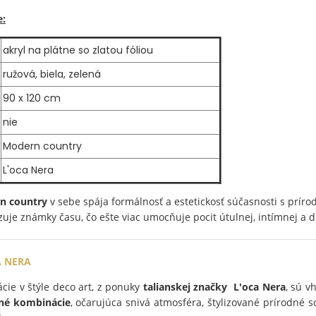
e:
akryl na plátne so zlatou fóliou
ružová, biela, zelená
90 x 120 cm
nie
Modern country
L'oca Nera
n country
v sebe spája formálnosť a estetickosť súčasnosti s prír
zuje známky času, čo ešte viac umocňuje pocit útulnej, intímnej a d
A NERA
ie v štýle deco art, z ponuky
talianskej značky L'oca Nera
, sú 
bné kombinácie
, očarujúca snivá atmosféra, štylizované prírodné s