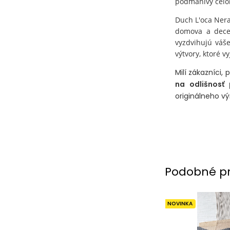
podmanivý celo
Duch L'oca Nera
domova a decent
vyzdvihujú váš
výtvory, ktoré 
Milí zákazníci,
na odlišnosť
originálneho vý
Podobné p
NOVINKA