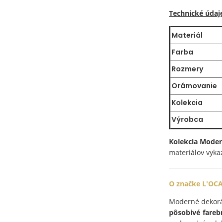
Technické údaj
Materiál
Farba
Rozmery
Orámovanie
Kolekcia
Výrobca
Kolekcia Moder
materiálov vyka
O značke L'OC
Moderné dekorác
pôsobivé fare