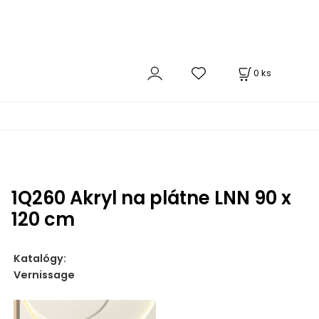
0
ks
1Q260 Akryl na plátne LNN 90 x
120 cm
Katalógy:
Vernissage