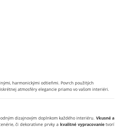
odnými, harmonickými odtieňmi. Povrch použitých
iskrétnej atmosféry elegancie priamo vo vašom interiéri.
vhodným dizajnovým doplnkom každého interiéru.
Vkusné a
cenérie, či dekoratívne prvky a
kvalitné vypracovanie
tvorí