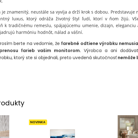
k.
 je znamenitý, neustále sa vyvíja a drží krok s dobou. Predstavuje
ný luxus, ktorý odráža životný štyl ľudí, ktorí v ňom žijú. Vše
eň k tradičnému remeslu, spájajúcemu umenie, dizajn, eleganciu
vyjadrujú harmóniu hodnôt, nálad a vášní.
 prosím berte na vedomie, že
farebné odtiene výrobku nemusi
 prenosu farieb vašim monitorom.
Výrobca a ani dodávat
robku, ktorý ste si objednali, preto uvedená skutočnosť
nemôže b
rodukty
NOVINKA