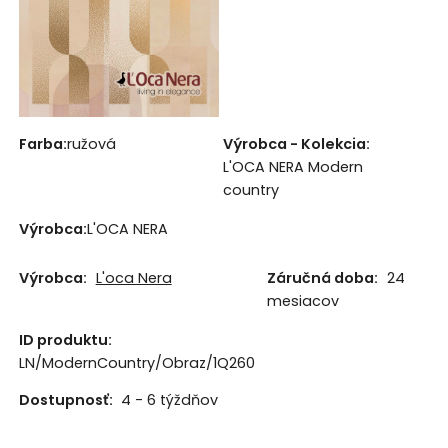
Farba:
ružová
Výrobca - Kolekcia:
L'OCA NERA Modern
country
Výrobca:
L'OCA NERA
Výrobca:
L'oca Nera
Záručná doba:
24
mesiacov
ID produktu:
LN/ModernCountry/Obraz/1Q260
Dostupnosť:
4 - 6 týždňov