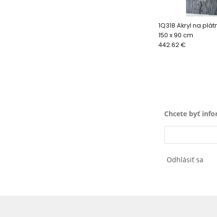
1Q318 Akryl na plá
150 x 90 cm
442.62 €
Chcete byť inf
Odhlásiť sa