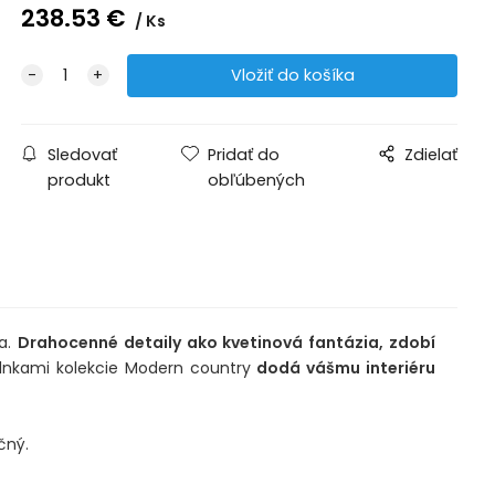
238.53
€
Ks
Sledovať
Pridať do
Zdielať
produkt
obľúbených
ia.
Drahocenné detaily ako kvetinová fantázia, zdobí
lnkami kolekcie Modern country
dodá vášmu interiéru
čný.