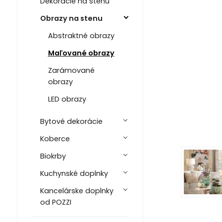
Dekorácie na stenu
Obrazy na stenu
Abstraktné obrazy
Maľované obrazy
Zarámované
obrazy
LED obrazy
Bytové dekorácie
Koberce
Biokrby
Kuchynské doplnky
Kancelárske doplnky
od POZZI