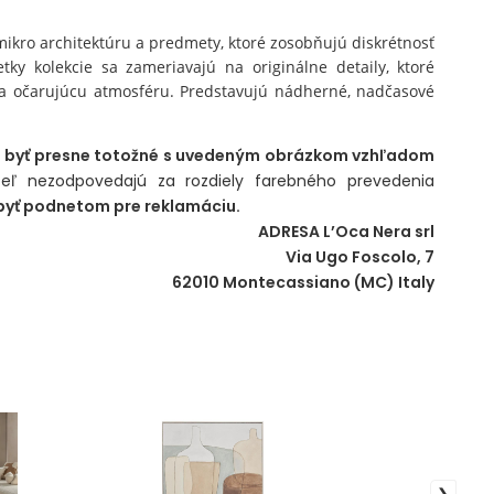
 mikro architektúru a predmety, ktoré zosobňujú diskrétnosť
tky kolekcie sa zameriavajú na originálne detaily, ktoré
 a očarujúcu atmosféru. Predstavujú nádherné, nadčasové
a byť presne totožné s uvedeným obrázkom vzhľadom
eľ nezodpovedajú za rozdiely farebného prevedenia
yť podnetom pre reklamáciu.
ADRESA L’Oca Nera srl
Via Ugo Foscolo, 7
62010 Montecassiano (MC) Italy