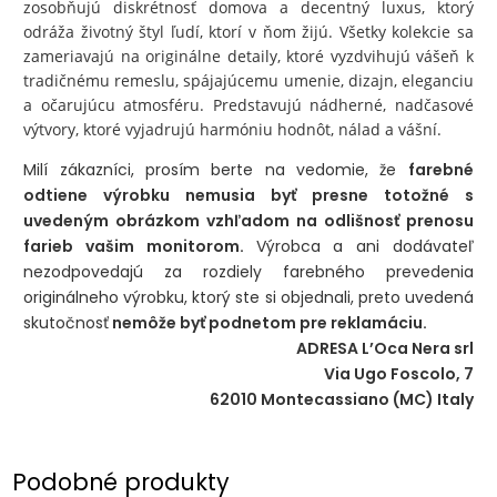
zosobňujú diskrétnosť domova a decentný luxus, ktorý
odráža životný štyl ľudí, ktorí v ňom žijú. Všetky kolekcie sa
zameriavajú na originálne detaily, ktoré vyzdvihujú vášeň k
tradičnému remeslu, spájajúcemu umenie, dizajn, eleganciu
a očarujúcu atmosféru. Predstavujú nádherné, nadčasové
výtvory, ktoré vyjadrujú harmóniu hodnôt, nálad a vášní.
Milí zákazníci, prosím berte na vedomie, že
farebné
odtiene výrobku nemusia byť presne totožné s
uvedeným obrázkom vzhľadom na odlišnosť prenosu
farieb vašim monitorom.
Výrobca a ani dodávateľ
nezodpovedajú za rozdiely farebného prevedenia
originálneho výrobku, ktorý ste si objednali, preto uvedená
skutočnosť
nemôže byť podnetom pre reklamáciu.
ADRESA L’Oca Nera srl
Via Ugo Foscolo, 7
62010 Montecassiano (MC) Italy
Podobné produkty