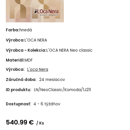
Farba:
hnedá
Výrobca:
L'OCA NERA
Výrobca - Kolekcia:
L'OCA NERA Neo classic
Materiál:
MDF
Výrobca:
L'oca Nera
Záručná doba:
24 mesiacov
ID produktu:
LN/NeoClassic/Komoda/1J211
Dostupnosť:
4 - 6 týždňov
540.99
€
Ks