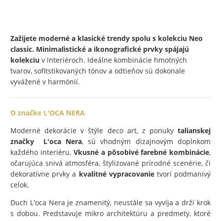
Zažijete moderné a klasické trendy spolu s kolekciu Neo
classic. Minimalistické a ikonografické prvky spájajú
kolekciu
v interiéroch. Ideálne kombinácie hmotných
tvarov, sofitstikovaných tónov a odtieňov sú dokonale
vyvážené v harmónií.
O značke L'OCA NERA
Moderné dekorácie v štýle deco art, z ponuky
talianskej
značky L'oca Nera
, sú vhodným dizajnovým doplnkom
každého interiéru.
Vkusné a pôsobivé farebné kombinácie
,
očarujúca snivá atmosféra, štylizované prírodné scenérie, či
dekoratívne prvky a
kvalitné vypracovanie
tvorí podmanivý
celok.
Duch L'oca Nera je znamenitý, neustále sa vyvíja a drží krok
s dobou. Predstavuje mikro architektúru a predmety, ktoré