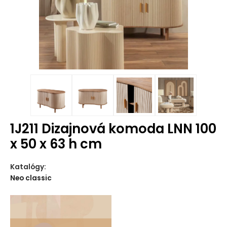
1J211 Dizajnová komoda LNN 100
x 50 x 63 h cm
Katalógy:
Neo classic