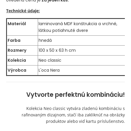
Uvedená cena je
za jeden kus.
Technické údaje:
Materiál
laminovaná MDF konštrukcia a vrchné,
látkou potiahnuté dvere
Farba
hnedá
Rozmery
100 x 50 x 63 h cm
Kolekcia
Neo classic
Výrobca
L'oca Nera
Vytvorte perfektnú kombináciu!
Kolekcia Neo classic vytvára zladenú kombináciu s
rafinovaným dizajnom, stačí iba zakliknúť na obrázky
produktov alebo viď kartu príslušenstvo.