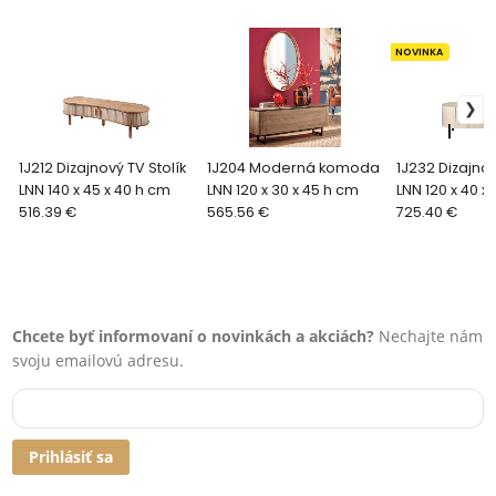
NOVINKA
1J212 Dizajnový TV Stolík
1J204 Moderná komoda
1J232 Dizajnov
LNN 140 x 45 x 40 h cm
LNN 120 x 30 x 45 h cm
LNN 120 x 40 x
516.39 €
565.56 €
725.40 €
Chcete byť informovaní o novinkách a akciách?
Nechajte nám
svoju emailovú adresu.
Prihlásiť sa