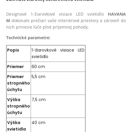
Designové 1-žiarovkové visiace LED svietidlo
HAVANA
M
dokonale prežiari vaše interiérové priestory a zároveň do
nich prinesie lúče plné príjemnej pohody.
Technické parametre:
Popis
1-žiarovkové visiace LED
svietidlo
Priemer
60 cm
Priemer
5,5 cm
stropného
úchytu
Výška
7,5 cm
stropného
úchytu
Výška
40 cm
svietidla