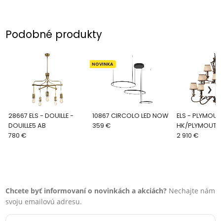
Podobné produkty
NOVINKA
28667 ELS - DOUILLE -
10867 CIRCOLO LED NOW
ELS - PLYMOUT
DOUILLE5 AB
359 €
HK/PLYMOUTH
780 €
2 910 €
Chcete byť informovaní o novinkách a akciách?
Nechajte nám
svoju emailovú adresu.