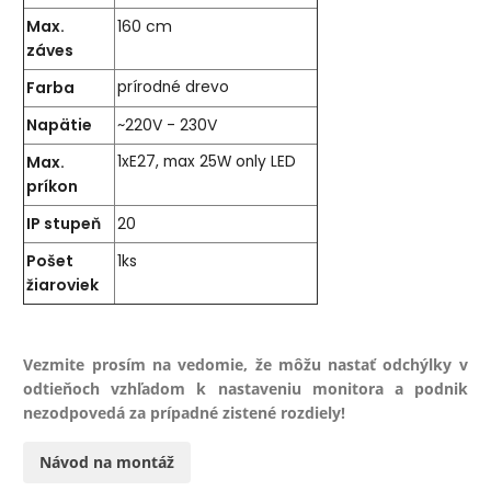
Max.
160 cm
záves
Farba
prírodné drevo
Napätie
~220V - 230V
Max.
1xE27, max 25W only LED
príkon
IP stupeň
20
Pošet
1ks
žiaroviek
Vezmite prosím na vedomie, že môžu nastať odchýlky v
odtieňoch vzhľadom k nastaveniu monitora a podnik
nezodpovedá za prípadné zistené rozdiely!
Návod na montáž