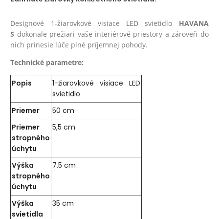
Designové 1-žiarovkové visiace LED svietidlo
HAVANA
S
dokonale prežiari vaše interiérové priestory a zároveň do
nich prinesie lúče plné príjemnej pohody.
Technické parametre:
Popis
1-žiarovkové visiace LED
svietidlo
Priemer
50 cm
Priemer
5,5 cm
stropného
úchytu
Výška
7,5 cm
stropného
úchytu
Výška
35 cm
svietidla