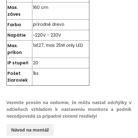
Max.
160 cm
záves
Farba
prírodné drevo
Napätie
~220V - 230V
Max.
1xE27, max 25W only LED
príkon
IP stupeň
20
Pošet
1ks
žiaroviek
Vezmite prosím na vedomie, že môžu nastať odchýlky v
odtieňoch vzhľadom k nastaveniu monitora a podnik
nezodpovedá za prípadné zistené rozdiely!
Návod na montáž