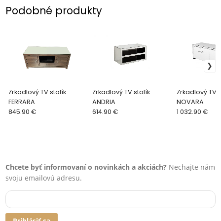
Podobné produkty
Zrkadlový TV stolík
Zrkadlový TV stolík
Zrkadlový TV s
FERRARA
ANDRIA
NOVARA
845.90 €
614.90 €
1 032.90 €
Chcete byť informovaní o novinkách a akciách?
Nechajte nám
svoju emailovú adresu.
Prihlásiť sa