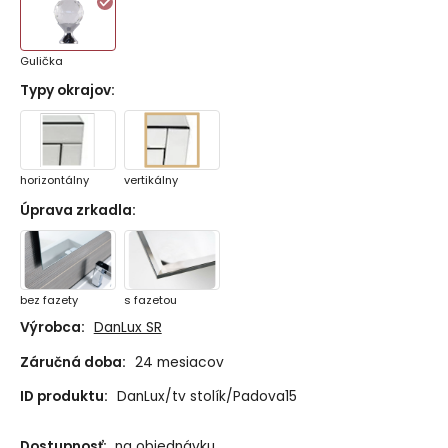
Gulička
Typy okrajov
:
horizontálny
vertikálny
Úprava zrkadla
:
bez fazety
s fazetou
Výrobca:
DanLux SR
Záručná doba:
24 mesiacov
ID produktu:
DanLux/tv stolík/Padova15
Dostupnosť:
na objednávku