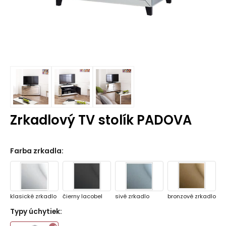
Zrkadlový TV stolík PADOVA
Farba zrkadla
:
klasické zrkadlo
čierny lacobel
sivé zrkadlo
bronzové zrkadlo
Typy úchytiek
: