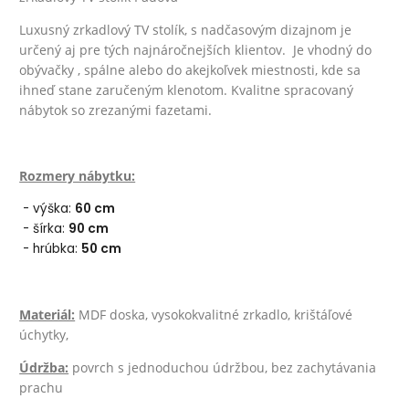
Luxusný zrkadlový TV stolík, s nadčasovým dizajnom je
určený aj pre tých najnáročnejších klientov. Je vhodný do
obývačky , spálne alebo do akejkoľvek miestnosti, kde sa
ihneď stane zaručeným klenotom. Kvalitne spracovaný
nábytok so zrezanými fazetami.
Rozmery nábytku:
- výška:
60 cm
- šírka:
90 cm
- hrúbka:
50 cm
Materiál:
MDF doska, vysokokvalitné zrkadlo, krištáľové
úchytky,
Údržba:
povrch s jednoduchou údržbou, bez zachytávania
prachu