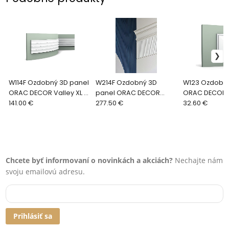
W114F Ozdobný 3D panel
W214F Ozdobný 3D
W123 Ozdobný
ORAC DECOR Valley XL d
panel ORAC DECOR
ORAC DECOR A
200 x v 25 x š 1.5 cm
141.00 €
Bead XL d 200 x v 40 x š
277.50 €
33,3 x v 3,5 x 
32.60 €
1,5 cm
Chcete byť informovaní o novinkách a akciách?
Nechajte nám
svoju emailovú adresu.
Prihlásiť sa