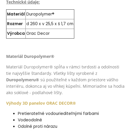
Technické údaje:
Materiál
Duropolymer® ‎
Rozmer
d 260 x v 25,5 x š 1,7 cm
Výrobca
Orac Decor
Materiál Duropolymer®
Materiál
Duropolymer®
spĺňa v rámci tvrdosti a odolnosti
tie najvyššie štandardy. Všetky lišty vyrobené z
Duropolymeru®
sú použiteľné v každom priestore vášho
interiéru, dokonca aj vo vlhkej kúpeľni. Mimoriadne sa hodia
ako soklové - podlahové lišty.
Výhody 3D panelov ORAC DECOR®
Pretierateľné vodouriediteľnými farbami
Vodeodolné
Odolné proti nárazu