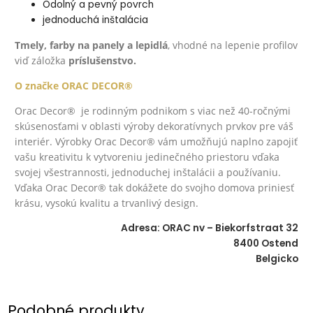
Odolný a pevný povrch
jednoduchá inštalácia
Tmely, farby na panely a lepidlá
, vhodné na lepenie profilov
viď záložka
príslušenstvo.
O značke ORAC DECOR®
Orac Decor® je rodinným podnikom s viac než 40-ročnými
skúsenosťami v oblasti výroby dekoratívnych prvkov pre váš
interiér. Výrobky Orac Decor® vám umožňujú naplno zapojiť
vašu kreativitu k vytvoreniu jedinečného priestoru vďaka
svojej všestrannosti, jednoduchej inštalácii a používaniu.
Vďaka Orac Decor® tak dokážete do svojho domova priniesť
krásu, vysokú kvalitu a trvanlivý design.
Adresa: ORAC nv – Biekorfstraat 32
8400 Ostend
Belgicko
Podobné produkty