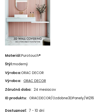
Materiál:
Purotouch® ‎
Štýl:
moderný
Výrobca:
ORAC DECOR
Výrobca:
ORAC DECOR
Záručná doba:
24 mesiacov
ID produktu:
ORACDECOR/Ozdobne3DPanely/W216
Dostupnosť:
7 - 10 dní