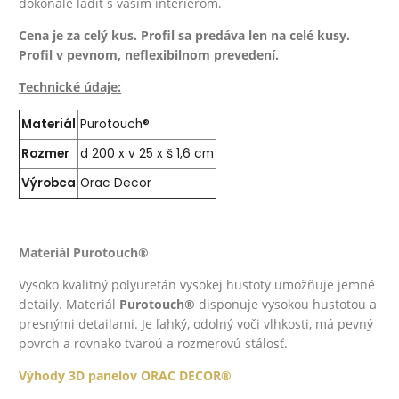
dokonale ladiť s vašim interiérom.
Cena je za celý kus.
Profil sa predáva len na celé kusy.
Profil v pevnom, neflexibilnom prevedení.
Technické údaje:
Materiál
Purotouch® ‎
Rozmer
d 200 x v 25 x š 1,6 cm
Výrobca
Orac Decor
Materiál Purotouch®
Vysoko kvalitný polyuretán vysokej hustoty umožňuje jemné
detaily. Materiál
Purotouch®
disponuje vysokou hustotou a
presnými detailami. Je ľahký, odolný voči vlhkosti, má pevný
povrch a rovnako tvaroú a rozmerovú stálosť.
Výhody 3D panelov ORAC DECOR®