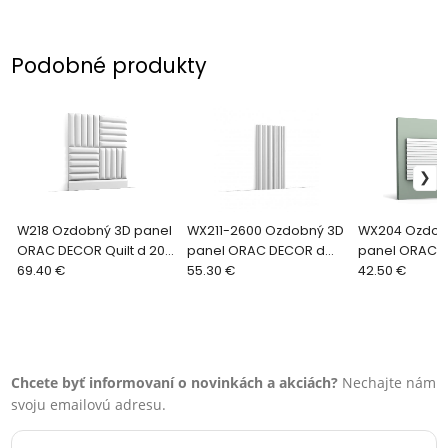
Podobné produkty
W218 Ozdobný 3D panel
WX211-2600 Ozdobný 3D
WX204 Ozdob
ORAC DECOR Quilt d 200
panel ORAC DECOR d
panel ORAC 
x v 25 x š 2,3 cm
69.40 €
260 x v 25,5 x š 1,7 cm
55.30 €
RIPPLE d 200 x v
42.50 €
cm
Chcete byť informovaní o novinkách a akciách?
Nechajte nám
svoju emailovú adresu.