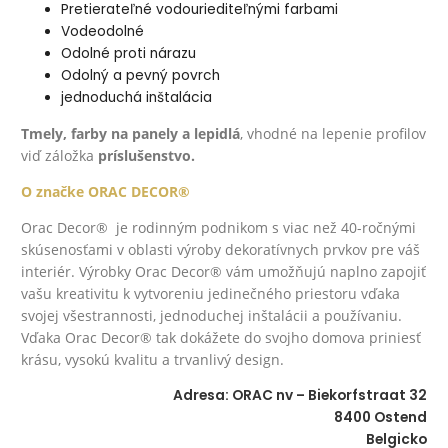
Pretierateľné vodouriediteľnými farbami
Vodeodolné
Odolné proti nárazu
Odolný a pevný povrch
jednoduchá inštalácia
Tmely, farby na panely a lepidlá
, vhodné na lepenie profilov
viď záložka
príslušenstvo.
O značke ORAC DECOR®
Orac Decor® je rodinným podnikom s viac než 40-ročnými
skúsenosťami v oblasti výroby dekoratívnych prvkov pre váš
interiér. Výrobky Orac Decor® vám umožňujú naplno zapojiť
vašu kreativitu k vytvoreniu jedinečného priestoru vďaka
svojej všestrannosti, jednoduchej inštalácii a používaniu.
Vďaka Orac Decor® tak dokážete do svojho domova priniesť
krásu, vysokú kvalitu a trvanlivý design.
Adresa: ORAC nv – Biekorfstraat 32
8400 Ostend
Belgicko