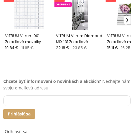
OBĽÚBENÉ
VITRUM Vitrum 001
VITRUM Vitrum Diamond
VITRUM Vitrum
Zrkadlové mozaiky
MIX 131 Zrkadlové
Zrkadlové mo
DUNIN (30x30cm/1ks)
10.84 €
11.65 €
mozaiky DUNIN
22.18 €
23.85 €
DUNIN (30,4x3
15.11 €
16.25 
(30x30cm/1ks)
Chcete byť informovaní o novinkách a akciách?
Nechajte nám
svoju emailovú adresu.
Prihlásiť sa
Odhlásiť sa