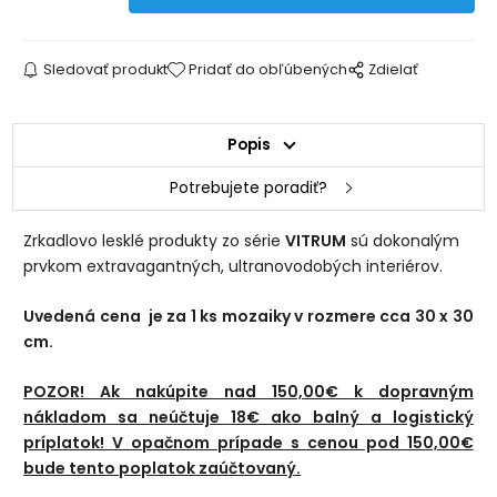
Sledovať produkt
Pridať do obľúbených
Zdielať
Popis
Potrebujete poradiť?
Zrkadlovo lesklé produkty zo série
VITRUM
sú dokonalým
prvkom extravagantných, ultranovodobých interiérov.
Uvedená cena je za 1 ks mozaiky v rozmere cca 30 x 30
cm.
POZOR! Ak nakúpite nad 150,00€ k dopravným
nákladom sa neúčtuje 18€ ako balný a logistický
príplatok! V opačnom prípade s cenou pod 150,00€
bude tento poplatok zaúčtovaný.