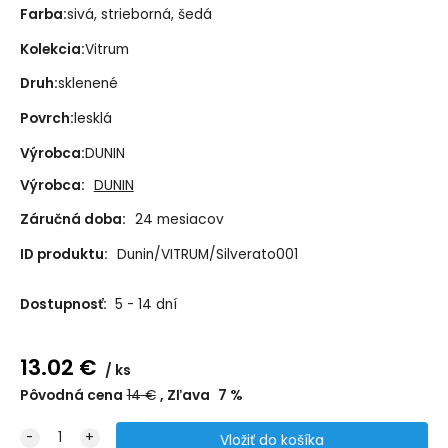
Farba:
sivá, strieborná, šedá
Kolekcia:
Vitrum
Druh:
sklenené
Povrch:
lesklá
Výrobca:
DUNIN
Výrobca:
DUNIN
Záručná doba:
24 mesiacov
ID produktu:
Dunin/VITRUM/Silverato001
Dostupnosť:
5 - 14 dní
13.02
€
ks
Pôvodná cena
14
€
Zľava
7
%