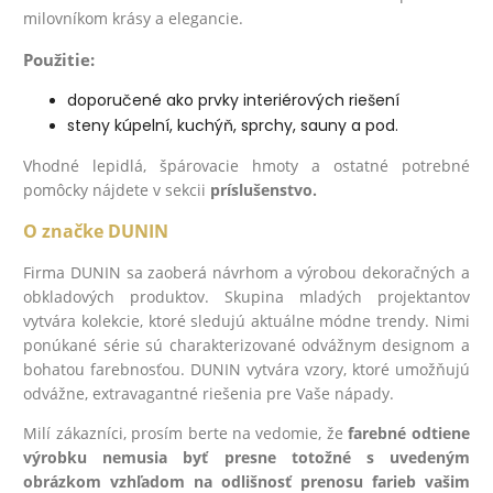
milovníkom krásy a elegancie.
Použitie:
doporučené ako prvky interiérových riešení
steny kúpelní, kuchýň, sprchy, sauny a pod.
Vhodné lepidlá, špárovacie hmoty a ostatné potrebné
pomôcky nájdete v sekcii
príslušenstvo.
O značke DUNIN
Firma DUNIN sa zaoberá návrhom a výrobou dekoračných a
obkladových produktov. Skupina mladých projektantov
vytvára kolekcie, ktoré sledujú aktuálne módne trendy. Nimi
ponúkané série sú charakterizované odvážnym designom a
bohatou farebnosťou. DUNIN vytvára vzory, ktoré umožňujú
odvážne, extravagantné riešenia pre Vaše nápady.
Milí zákazníci, prosím berte na vedomie, že
farebné odtiene
výrobku nemusia byť presne totožné s uvedeným
obrázkom vzhľadom na odlišnosť prenosu farieb vašim