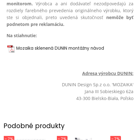
monitorom.
Výrobca a ani dodávateľ nezodpovedajú za
rozdiely farebného prevedenia originálneho výrobku, ktorý
ste si objednali, preto uvedená skutočnosť
nemôže byť
podnetom pre reklamáciu.
Na stiahnutie:
Mozaika sklenená DUNIN montážny návod
Adresa výrobcu DUNIN:
DUNIN Design Sp.z o.o. 'MOZAIKA'
Jana III Sobieskiego 62a
43-300 Bielsko-Biała, Poľsko
Podobné produkty
- 7%
- 7%
- 7%