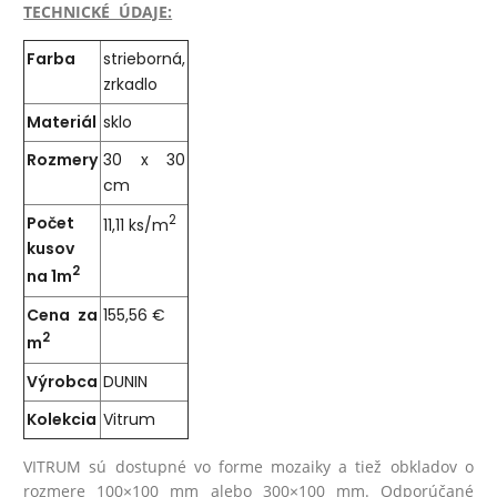
TECHNICKÉ ÚDAJE:
Farba
strieborná,
zrkadlo
Materiál
sklo
Rozmery
30 x 30
cm
Počet
2
11,11 ks/m
kusov
2
na 1m
Cena za
155,56 €
2
m
Výrobca
DUNIN
Kolekcia
Vitrum
VITRUM sú dostupné vo forme mozaiky a tiež obkladov o
rozmere 100×100 mm alebo 300×100 mm. Odporúčané