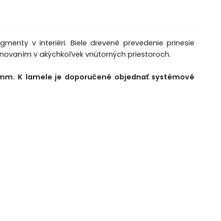
enty v interiéri. Biele drevené prevedenie prinesie
zónovaním v akýchkoľvek vnútorných priestoroch.
40 mm. K lamele je doporučené objednať systémové