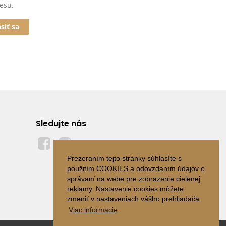
esu.
ásiť sa
Sledujte nás
Prezeraním tejto stránky súhlasíte s
použitím COOKIES a odovzdaním údajov o
správaní na webe pre zobrazenie cielenej
reklamy. Nastavenie cookies môžete
zmeniť v nastaveniach vášho prehliadača.
Viac informacie