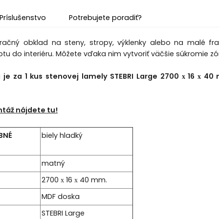
Príslušenstvo
Potrebujete poradiť?
ačný obklad na steny, stropy, výklenky alebo na malé fragm
otu do interiéru. Môžete vďaka nim vytvoriť väčšie súkromie 
a
je za 1 kus stenovej lamely STEBRI Large 2700 х 16 х 
.
táž nájdete tu!
BNÉ
biely hladký
matný
2700 х 16 х 40 mm.
MDF doska
STEBRI Large