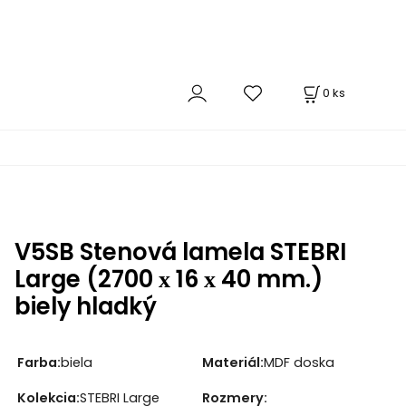
0
ks
V5SB Stenová lamela STEBRI
Large (2700 х 16 х 40 mm.)
biely hladký
Farba:
biela
Materiál:
MDF doska
Kolekcia:
STEBRI Large
Rozmery: