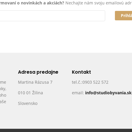
ormovaní o novinkách a akciách?
Nechajte nám svoju emailovú adr
Prihl
Adresa predajne
Kontakt
ame
Martina Rázusa 7
tel.č.:0903 522 572
nky,
010 01 Žilina
email:
info@studiobyvania.sk
oho
Vaše
Slovensko