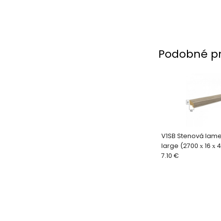
Podobné p
V1SB Stenová lame
large (2700 х 16 х
vintage
7.10 €