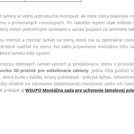
é lamely je veľmi jednoduché montovať. Ak máte steny dokonale r
nu v primeraných rozostupoch. Pri takomto lepení však môžete 
ery medzi jednotlivými lamelami a upraví pozadie za lamelami tak
lnu montáž a montáž lamiel na steny, ktoré nie sú optimálne rov
 potrebné navŕtať na stenu. Na takto pripevnenú montážnu lištu 
, ktoré lamelu ešte upevní.
mocou stenových lamiel vytvoriť aj predeľovaciu stenu v prísluš
vorbu 3D priečok pre oddeľovacie zásteny
. Jedna lišta poslúži 
/ , ktorá bude z každej strany pohľadová - pokrytá dýhou. Umiestn
ošty vhodné na zónovanie (oddeľovanie) miestností alebo ich časti
é prikúpiť aj
W5UPO Montážna sada pre uchytenie lamelovej prie