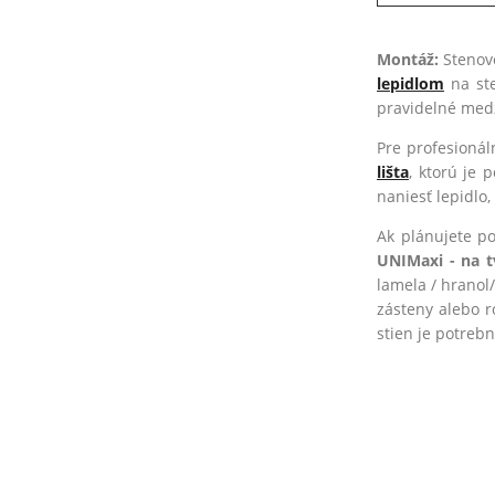
Montáž:
Stenov
lepidlom
na ste
pravidelné medz
Pre profesioná
lišta
, ktorú je
naniesť lepidlo
Ak plánujete po
UNIMaxi - na t
lamela / hranol
zásteny alebo r
stien je potrebn