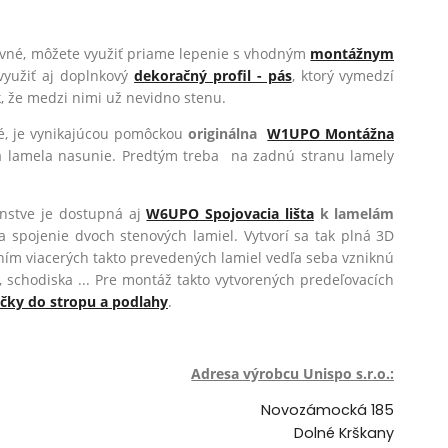
ovné, môžete využiť priame lepenie s vhodným
montážnym
využiť aj doplnkový
dekoračný profil - pás
, ktorý vymedzí
, že medzi nimi už nevidno stenu.
né, je vynikajúcou pomôckou
originálna
W1UPO Montážna
sa lamela nasunie. Predtým treba na zadnú stranu lamely
enstve je dostupná aj
W6UPO Spojovacia lišta
k lamelám
na spojenie dvoch stenových lamiel. Vytvorí sa tak plná 3D
ením viacerých takto prevedených lamiel vedľa seba vzniknú
, schodiska ... Pre montáž takto vytvorených predeľovacích
čky do stropu a podlahy
.
Adresa výrobcu Unispo s.r.o.:
Novozámocká 185
Dolné Krškany