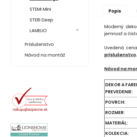
STEMI Mini
Popis
STERI Deep
Moderný dekor
LAMELIO
jemnosť a čist
Príslušenstvo
Uvedená cen
príslušenstvo
Návod na montáž
Návod na mon
DEKOR A FARE
PREVEDENIE:
POVRCH:
ROZMER:
MATERIÁL:
KOLEKCIA: