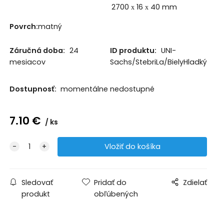
2700 х 16 х 40 mm
Povrch:
matný
Záručná doba:
24
ID produktu:
UNI-
mesiacov
Sachs/StebriLa/BielyHladký
Dostupnosť:
momentálne nedostupné
7.10
€
ks
Sledovať
Pridať do
Zdielať
produkt
obľúbených