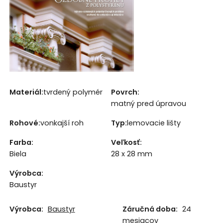
Materiál:
tvrdený polymér
Povrch:
matný pred úpravou
Rohové:
vonkajší roh
Typ:
lemovacie lišty
Farba
:
Veľkosť
:
Biela
28 x 28 mm
Výrobca
:
Baustyr
Výrobca:
Baustyr
Záručná doba:
24
mesiacov