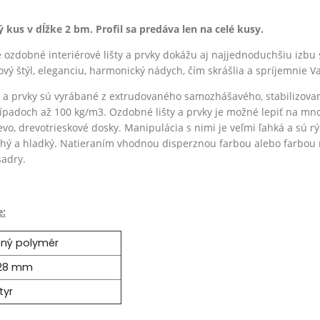
lý kus v dĺžke 2 bm. Profil sa predáva len na celé kusy.
ozdobné interiérové lišty a prvky dokážu aj najjednoduchšiu izbu 
vý štýl, eleganciu, harmonický nádych, čím skrášlia a spríjemnie Va
 a prvky sú vyrábané z
extrudovaného
samozhášavého, stabilizova
ípadoch až 100 kg/m3.
Ozdobné lišty a prvky je možné lepiť na mn
evo, drevotrieskové dosky.
Manipulácia s nimi je veľmi ľahká a sú r
uchý a hladký. Natieraním vhodnou disperznou farbou alebo farbou
sadry.
e:
ený polymér
 28 mm
tyr