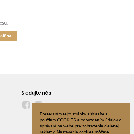
esu.
ásiť sa
Sledujte nás
Prezeraním tejto stránky súhlasíte s
použitím COOKIES a odovzdaním údajov o
správaní na webe pre zobrazenie cielenej
reklamy. Nastavenie cookies môžete