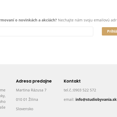
ormovaní o novinkách a akciách?
Nechajte nám svoju emailovú adr
Prihl
Adresa predajne
Kontakt
ame
Martina Rázusa 7
tel.č.:0903 522 572
nky,
010 01 Žilina
email:
info@studiobyvania.sk
oho
Vaše
Slovensko