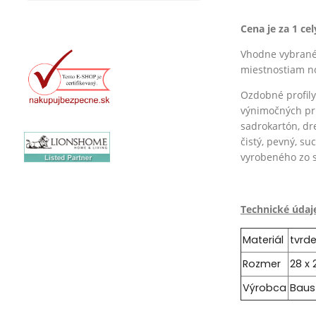
Cena je za 1 ce
Vhodne vybrané 
miestnostiam no
Ozdobné profily
výnimočných pr
sadrokartón, dr
čistý, pevný, s
vyrobeného zo 
Technické údaj
Materiál
tvrd
Rozmer
28 x
Výrobca
Baus