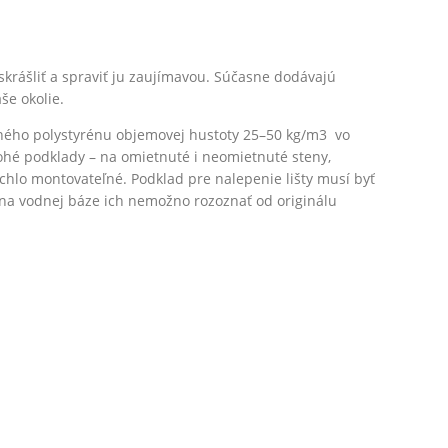
skrášliť a spraviť ju zaujímavou. Súčasne dodávajú
še okolie.
ného polystyrénu objemovej hustoty 25–50 kg/m3 vo
ohé podklady – na omietnuté i neomietnuté steny,
ýchlo montovateľné. Podklad pre nalepenie lišty musí byť
 na vodnej báze ich nemožno rozoznať od originálu