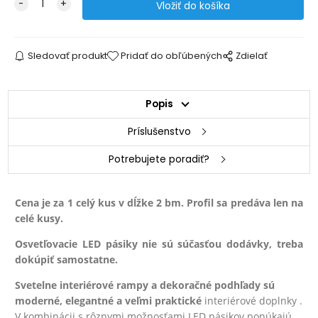
Sledovať produkt
Pridať do obľúbených
Zdielať
Popis
Príslušenstvo
Potrebujete poradiť?
Cena je za 1 celý kus v dĺžke 2 bm. Profil sa predáva len na
celé kusy.
Osvetľovacie LED pásiky nie sú súčasťou dodávky, treba
dokúpiť samostatne.
Svetelne interiérové rampy a dekoračné podhľady sú
moderné, elegantné a veľmi praktické
interiérové doplnky .
V kombinácii s rôznymi možnosťami LED pásikov ponúkajú