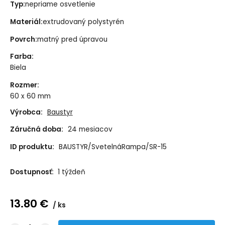
Typ:
nepriame osvetlenie
Materiál:
extrudovaný polystyrén
Povrch:
matný pred úpravou
Farba
:
Biela
Rozmer
:
60 x 60 mm
Výrobca:
Baustyr
Záručná doba:
24 mesiacov
ID produktu:
BAUSTYR/SvetelnáRampa/SR-15
Dostupnosť:
1 týždeň
13.80
€
ks