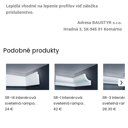
Lepidlá vhodné na lepenie profilov viď záložka
príslušenstvo.
Adresa
BAUSTYR s.r.o.
Hradná 3, SK-945 01 Komárno
Podobné produkty
SR-14 Interiérová
SR-1 Interiérová
SR-3 Interiér
svetelná rampa
svetelná rampa
svetelná ram
BAUSTYR 230 x 50 mm
24 €
BAUSTYR 170 x 140 mm
42 €
BAUSTYR 170 
28.30 €
(2bm/ks)
(2bm/ks)
(2bm/ks)