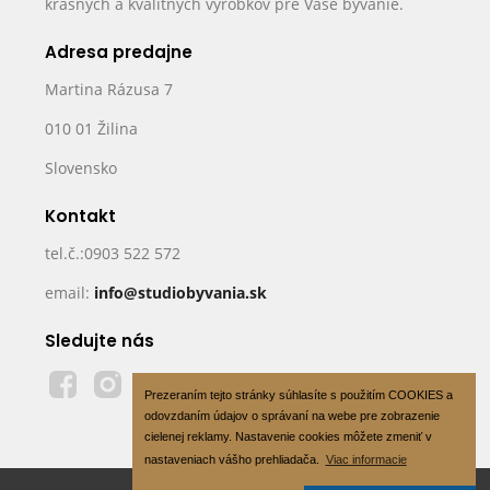
krásnych a kvalitných výrobkov pre Vaše bývanie.
Adresa predajne
Martina Rázusa 7
010 01 Žilina
Slovensko
Kontakt
tel.č.:0903 522 572
email:
info@studiobyvania.sk
Sledujte nás
Prezeraním tejto stránky súhlasíte s použitím COOKIES a
odovzdaním údajov o správaní na webe pre zobrazenie
cielenej reklamy. Nastavenie cookies môžete zmeniť v
nastaveniach vášho prehliadača.
Viac informacie