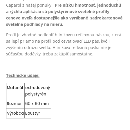
Caparol z našej ponuky.
Pre nízku hmotnosť, jednoduchú
a rýchlu aplikáciu sú polystyrénové svetelné profily
cenovo oveľa dostupnejšie ako vyrábané sadrokartonové
svetelné podhľady na mieru.
Profil je vhodné podlepiť hliníkovou reflexnou páskou, ktorá
sa lepí priamo na profil pod osvetlovací LED pás, kvôli
zvýšeniu odrazu svetla. Hliníková reflexná páska nie je
súčasťou dodávky, treba zakúpiť samostatne.
Technické údaje:
Materiál
extrudovaný
polystyrén
Rozmer
60 x 60 mm
Výrobca
Baustyr