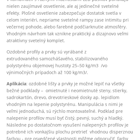
nielen zaujímavé osvetlenie, ale aj jedinečné svetelné
efekty. Plošné osvetlenie zabezpečuje dostatok svetla v
celom interiéri, nepriame svetelné rampy zase intimitu pri
večernej pohode, alebo farebné podčiarknutie atmosféry.
Vhodným návrhom tak vznikne praktický a dizajnovo veľmi
atraktívny svetelný komplet.
Ozdobné profily a prvky sú vyrábané z
extrudovaného
samozhášavého, stabilizovaného
polystyrénu objemovej hustoty 25–50 kg/m3 /vo
výnimočných prípadoch až 100 kg/m3/.
Aplikácia
: ozdobné lišty a prvky je možné lepiť na všetky
bežné podklady – omietnuté i neomietnuté steny, stierky,
sadrokartón, drevo, drevotrieskové dosky ap. lepidlom
vhodným na lepenie polystyrénu.
Manipulácia s nimi je
veľmi jednoduchá, sú rýchlo montovateľné. Podklad pre
nalepenie profilov musí byť čistý, pevný, suchý a hladký.
Následne po dostatočnom vysušení nalepených profilov je
potrebné ich vonkajšiu plochu pretrieť vhodnou disperznou
farbou - pre osvedčené vlastnosti môžme odporučiť farby