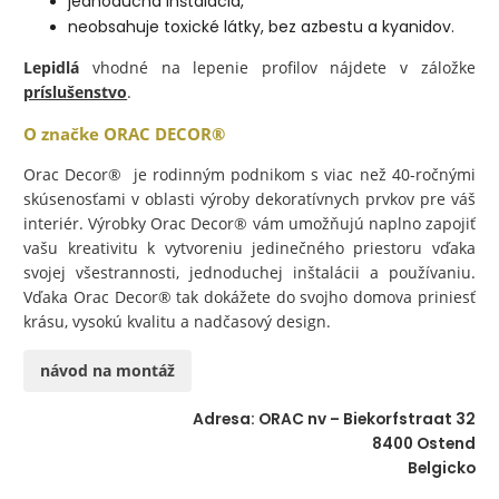
jednoduchá inštalácia,
neobsahuje toxické látky, bez azbestu a kyanidov.
Lepidlá
vhodné na lepenie profilov nájdete v záložke
príslušenstvo
.
O značke
ORAC DECOR®
Orac Decor® je rodinným podnikom s viac než 40-ročnými
skúsenosťami v oblasti výroby dekoratívnych prvkov pre váš
interiér. Výrobky Orac Decor® vám umožňujú naplno zapojiť
vašu kreativitu k vytvoreniu jedinečného priestoru vďaka
svojej všestrannosti, jednoduchej inštalácii a používaniu.
Vďaka Orac Decor® tak dokážete do svojho domova priniesť
krásu, vysokú kvalitu a nadčasový design.
návod na montáž
Adresa: ORAC nv – Biekorfstraat 32
8400 Ostend
Belgicko