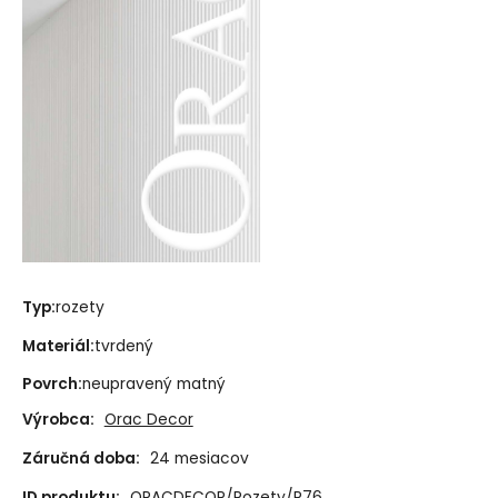
Typ:
rozety
Materiál:
tvrdený
Povrch:
neupravený matný
Výrobca:
Orac Decor
Záručná doba:
24 mesiacov
ID produktu:
ORACDECOR/Rozety/R76