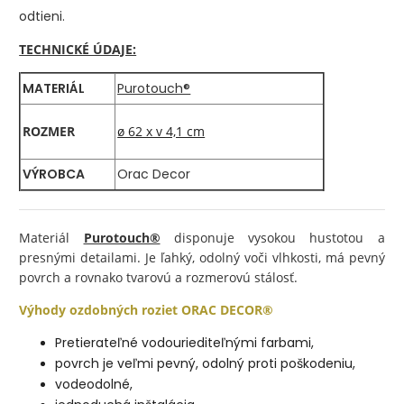
odtieni.
TECHNICKÉ ÚDAJE:
MATERIÁL
Purotouch®
ROZMER
ø 62 x v 4,1 cm
VÝROBCA
Orac Decor
Materiál
Purotouch®
disponuje vysokou hustotou a
presnými detailami. Je ľahký, odolný voči vlhkosti, má pevný
povrch a rovnako tvarovú a rozmerovú stálosť.
Výhody ozdobných roziet ORAC DECOR®
Pretierateľné vodouriediteľnými farbami,
povrch je veľmi pevný, odolný proti poškodeniu,
vodeodolné,