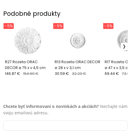
Podobné produkty
- 5%
- 5%
- 5%
R27 Rozeta ORAC
R13 Rozeta ORAC DECOR
R17 Rozeta O
DECOR ø 75 x v 4,5 cm
ø 28 x v 3,1 cm
ø 47 x v 3,5 c
146.87 €
154.60 €
30.59 €
32.20 €
69.44 €
73.10
Chcete byť informovaní o novinkách a akciách?
Nechajte nám
svoju emailovú adresu.