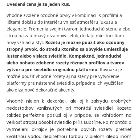
Uvedená cena je za jeden kus.
Vhodne zvolené
ozdobné prvky
v kombinácii s profilmi a
lištami dokážu do interiéru vniesť atmosféru luxusu a
elegancie. Premenia svojim tvarom jednoduchú stenu alebo
strop na zaujímavý dizajnový celok, dodajú miestnostiam
nový vzhľad a štýl.
Rozetu je možné použiť ako ozdobný
stropný prvok, do stredu ktorého sa obvykle umiestňuje
luster alebo visiace svietidlo. Kompaktné, jednoduché
alebo bohato zdobené
rozety rôznych profilov a tvarov
vytvoria pre svietidlo originálnu platformu.
Rovnako je
možné použiť vhodné rozety aj na steny pre vytvorenie
platformy pre nástenné svietidlo, prípadne ich využiť len
ako dizajnové dekoračné akcenty.
Vhodné nielen k dekorácii, ale aj k zakrytiu drobných
nedostatkov vzniknutých pri montáži svietidiel. Rozeta
taktiež perfektne poslúži aj v prípade, že vzhľadom na
veľkosť stropu pôsobí svietidlo príliš subtílne. Po montáži a
vytmelení okrajov je potrebné povrch rozety pretrieť
kvalitnou vodou riediteľnou farbou v bielom alebo inom