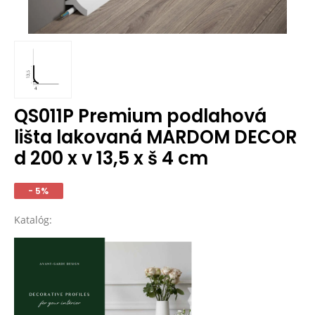
QS011P Premium podlahová
lišta lakovaná MARDOM DECOR
d 200 x v 13,5 x š 4 cm
- 5%
Katalóg: