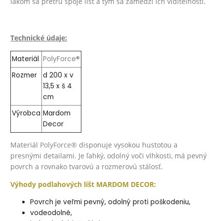
lakom sa pretrú spoje líšt a tým sa zamedzí ich viditeľnosti.
Technické údaje:
Materiál
PolyForce®
Rozmer
d 200 x v
13,5 x š 4
cm
Výrobca
Mardom
Decor
Materiál
PolyForce®
disponuje vysokou hustotou a
presnými detailami. Je ľahký, odolný voči vlhkosti, má pevný
povrch a rovnako tvarovú a rozmerovú stálosť.
Výhody podlahových líšt MARDOM DECOR:
Povrch je veľmi pevný, odolný proti poškodeniu,
vodeodolné,