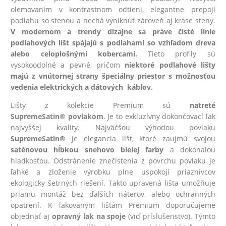
olemovaním v kontrastnom odtieni, elegantne prepojí
podlahu so stenou a nechá vyniknúť zároveň aj kráse steny.
V modernom a trendy dizajne sa práve čisté línie
podlahových líšt spájajú s podlahami so vzhľadom dreva
alebo celoplošnými kobercami.
Tieto profily sú
vysokoodolné a pevné, pričom
niektoré podlahové lišty
majú z vnútornej strany špeciálny priestor s možnosťou
vedenia elektrických a dátových káblov.
Lišty z kolekcie Premium sú
natreté
SupremeSatin® povlakom
. Je to exkluzívny dokončovací lak
najvyššej kvality. Najväčšou výhodou povlaku
SupremeSatin®
je elegancia líšt, ktoré zaujmú svojou
saténovou hĺbkou snehovo bielej farby
a dokonalou
hladkosťou. Odstránenie znečistenia z povrchu povlaku je
ľahké a zloženie výrobku plne uspokojí priaznivcov
ekologicky šetrných riešení. Takto upravená lišta umožňuje
priamu montáž bez ďalších náterov, alebo ochranných
opatrení. K lakovaným lištám Premium doporučujeme
objednať aj
opravný lak na spoje
(viď
príslušenstvo
). Týmto