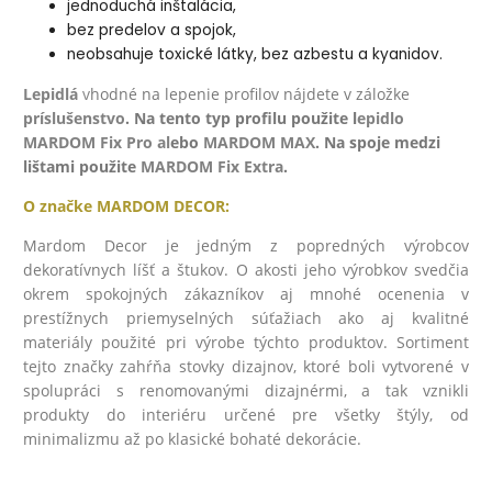
jednoduchá inštalácia,
bez predelov a spojok,
neobsahuje toxické látky, bez azbestu a kyanidov.
Lepidlá
v
hodné na lepenie profilov nájdete v záložke
príslušenstvo
. Na tento typ profilu použite l
epidlo
MARDOM Fix Pro
al
ebo
MARDOM MAX
. Na spoje medzi
lištami použite
MARDOM Fix Extra
.
O značke
MARDOM DECOR:
Mardom Decor je jedným z popredných výrobcov
dekoratívnych líšť a štukov. O akosti jeho výrobkov svedčia
okrem spokojných zákazníkov aj mnohé ocenenia v
prestížnych priemyselných súťažiach ako aj kvalitné
materiály použité pri výrobe týchto produktov. Sortiment
tejto značky zahŕňa stovky dizajnov, ktoré boli vytvorené v
spolupráci s renomovanými dizajnérmi, a tak vznikli
produkty do interiéru určené pre všetky štýly, od
minimalizmu až po klasické bohaté dekorácie.