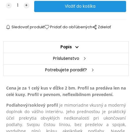
Sledovať produkt
Pridať do obľúbených
Zdielať
Popis
Príslušenstvo
Potrebujete poradiť?
Cena je za 1 celý kus v dĺžke 2 bm. Profil sa predáva len na
celé kusy. Profil v pevnom, neflexibilnom prevedení.
Podlahový/soklový profil
je mimoriadne vkusný a moderný
doplnok do vášho interiéru. Jeho prednosťou je praktický
účel prekrytia obvyklých nedkonalostí pri ukončovaní
podlahy. Svojou čistou líniou, bez predelov a spojok,
vyzdvihne plnú krásu akejkoľvek podlahy. Navyše,