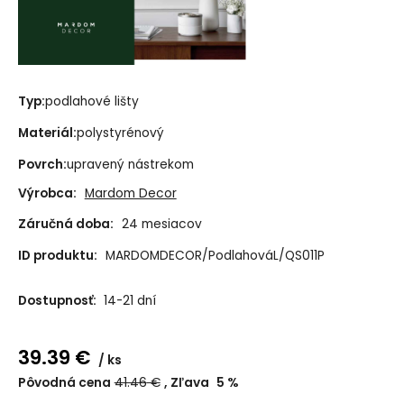
Typ:
podlahové lišty
Materiál:
polystyrénový
Povrch:
upravený nástrekom
Výrobca:
Mardom Decor
Záručná doba:
24 mesiacov
ID produktu:
MARDOMDECOR/PodlahováL/QS011P
Dostupnosť:
14-21 dní
39.39
€
ks
Pôvodná cena
41.46
€
Zľava
5
%