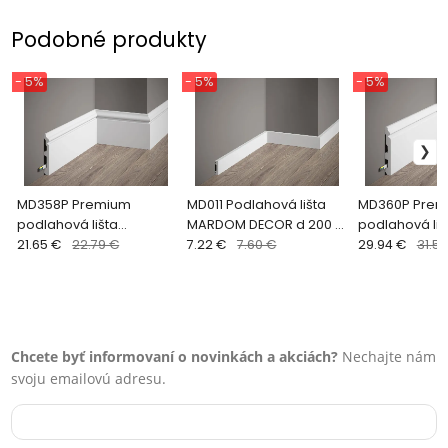
Podobné produkty
- 5%
- 5%
- 5%
MD358P Premium
MD011 Podlahová lišta
MD360P Prem
podlahová lišta
MARDOM DECOR d 200 x
podlahová liš
lakovaná MARDOM
21.65 €
22.79 €
v 4 x š 1 cm
7.22 €
7.60 €
lakovaná MA
29.94 €
31.51
DECOR d 200 x v 11,7 x š
DECOR d 200 x 
1,4 cm
1,8 cm
Chcete byť informovaní o novinkách a akciách?
Nechajte nám
svoju emailovú adresu.