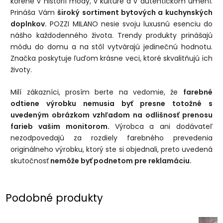
korene v histórií módy, v kultúre a v autentickom umení.
Prináša Vám
široký sortiment bytových a kuchynských
doplnkov.
POZZI MILANO nesie svoju luxusnú esenciu do
nášho každodenného života. Trendy produkty prinášajú
módu do domu a na stôl vytvárajú jedinečnú hodnotu.
Značka poskytuje ľuďom krásne veci, ktoré skvalitňujú ich
životy.
Milí zákazníci, prosím berte na vedomie, že
farebné
odtiene výrobku nemusia byť presne totožné s
uvedeným obrázkom vzhľadom na odlišnosť prenosu
farieb vašim monitorom.
Výrobca a ani dodávateľ
nezodpovedajú za rozdiely farebného prevedenia
originálneho výrobku, ktorý ste si objednali, preto uvedená
skutočnosť
nemôže byť podnetom pre reklamáciu.
Podobné produkty