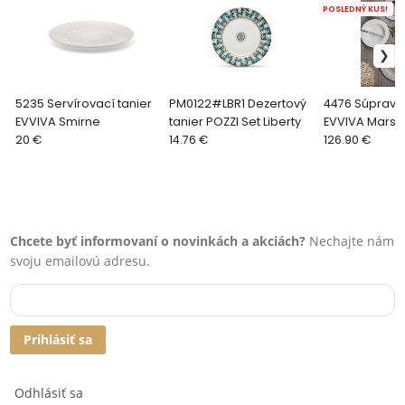
POSLEDNÝ KUS!
5235 Servírovací tanier
PM0122#LBR1 Dezertový
4476 Súprava
EVVIVA Smirne
tanier POZZI Set Liberty
EVVIVA Marsigl
20 €
14.76 €
ks)
126.90 €
Chcete byť informovaní o novinkách a akciách?
Nechajte nám
svoju emailovú adresu.
Prihlásiť sa
Odhlásiť sa