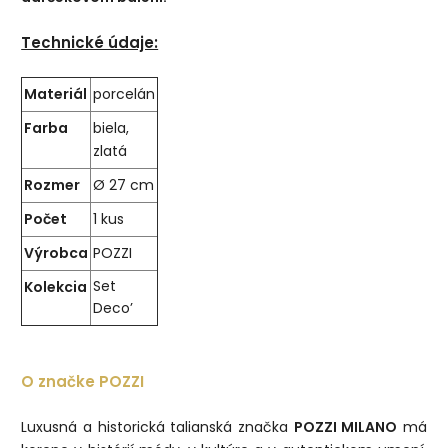
Technické údaje:
Materiál
porcelán
Farba
biela,
zlatá
Rozmer
Ø 27 cm
Počet
1 kus
Výrobca
POZZI
Kolekcia
Set
Deco’
O značke POZZI
Luxusná a historická talianská značka
POZZI MILANO
má