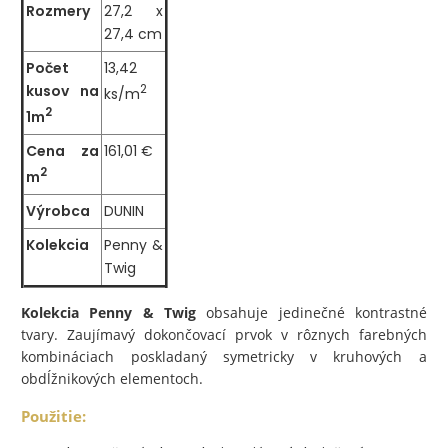
Rozmery
27,2 x
27,4 cm
Počet
13,42
kusov na
2
ks/m
2
1m
Cena za
161,01 €
2
m
Výrobca
DUNIN
Kolekcia
Penny &
Twig
Kolekcia Penny & Twig
obsahuje jedinečné kontrastné
tvary. Zaujímavý dokončovací prvok v rôznych farebných
kombináciach poskladaný symetricky v kruhových a
obdĺžnikových elementoch.
Použitie: