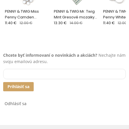
PENNY & TWIG Miss
PENNY & TWIG Mr. Twig
PENNY & TWIG 
Penny Camden
Mint Gresové mozaiky
Penny White M
Gresové mozaiky DUNIN
11.40 €
12.00 €
DUNIN (26,8x28,4cm/1ks)
13.30 €
14.00 €
Gresové moza
11.40 €
12.00 
(27,2x27,4cm/1ks)
(27,2x27,4cm/
Chcete byť informovaní o novinkách a akciách?
Nechajte nám
svoju emailovú adresu.
Prihlásiť sa
Odhlásiť sa