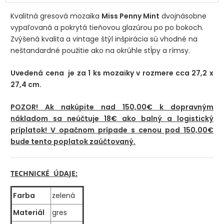
Kvalitná gresová mozaika
Miss Penny Mint
dvojnásobne
vypaľovaná a pokrytá tieňovou glazúrou po po bokoch.
Zvýšená kvalita a vintage štýl inšpirácia sú vhodné na
neštandardné použitie ako na okrúhle stĺpy a rímsy.
Uvedená cena je za 1 ks mozaiky v rozmere cca 27,2 x
27,4 cm.
POZOR! Ak nakúpite nad 150,00€ k dopravným
nákladom sa neúčtuje 18€ ako balný a logistický
príplatok! V opačnom prípade s cenou pod 150,00€
bude tento poplatok zaúčtovaný.
TECHNICKÉ ÚDAJE:
Farba
zelená
Materiál
gres