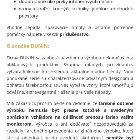
doporučené ako prvky interiérových riešení
steny kúpeľní, kuchýň, salóniky, jedálne, obchodné
priestory
Vhodné lepidlá, špárovacie hmoty a ostatné potrebné
pomôcky nájdete v sekcii
príslušenstvo
.
O značke DUNIN:
Firma DUNIN sa zaoberá návrhom a výrobou dekoračných a
obkladových produktov. Skupina mladých projektantov
vytvára kolekcie, ktoré sledujú aktuálne módne trendy. Nimi
ponúkané série sú charakterizované odvážnym designom a
bohatou farebnosťou. DUNIN vytvára vzory, ktoré umožňujú
odvážne, extravagantné riešenia pre Vaše nápady.
Milí zákazníci, prosím berte na vedomie, že
farebné odtiene
výrobku nemusia byť presne totožné s uvedeným
obrázkom vzhľadom na odlišnosť prenosu farieb vašim
monitorom.
Výrobca a ani dodávateľ nezodpovedajú za
rozdiely farebného prevedenia originálneho výrobku, ktorý
ste si objednali, preto uvedená skutočnosť
nemôže byť