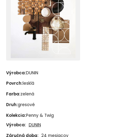
Výrobca:
DUNIN
Povrch:
lesklá
Farba:
zelená
Druh:
gresové
Kolekcia:
Penny & Twig
Výrobca:
DUNIN
Záručná doba:
24 mesiacov