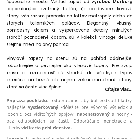
špceciálne miesta. Vzhľad tapiet od
výrobcu Marburg
pripomínajúci zvetraný betón, či zoxidované kovové
steny, vás razom prenesie do loftov metropoly alebo do
starých talianských palácov. Elegantný, vkusný,
pompézny dojem a vyšperkované detaily minulých
storočí poznačené časom, sú v kolekcii Vintage deluxe
zrejmé hneď na prvý pohľad.
Vinylové tapety na stenu sú na pohľad odolnejšie,
robustnejšie a pevnejšie ako vliesové tapety. Pre svoju
krásu a rozmanitosť sú vhodné do všetkých typov
interiéru, na bežné ale najmä veľmi namáhané steny,
ktoré sa často viac špinia
Čítajte viac...
Príprava podkladu
: odporúčame, aby bol podklad hladký,
najlepšie
vystierkovaný
/dôležité pre výborný výsledok a
lepenie bez viditeľných spojov/,
na
penetrovaný
a nosný -
bez odlupujúcich sa častí. Odporúčané penetrácie a
stierky
viď karta príslušenstvo.
Lepenie
: je potrebné sledovať priloženú etiketu s ikonami a