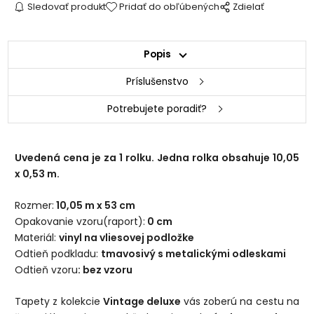
Sledovať produkt
Pridať do obľúbených
Zdielať
Popis
Príslušenstvo
Potrebujete poradiť?
Uvedená cena je za 1 rolku. Jedna rolka obsahuje 10,05
x 0,53 m.
Rozmer:
10,05 m x 53 cm
Opakovanie vzoru(raport):
0 cm
Materiál:
vinyl na vliesovej podložke
Odtieň podkladu:
tmavosivý s metalickými odleskami
Odtieň vzoru
: bez vzoru
Tapety z kolekcie
Vintage deluxe
vás zoberú na cestu na