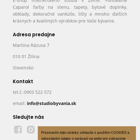
E-shop interiérového štúdia v Žiline. Ponúkame
Caparol farby na stenu, tapety, bytové doplnky,
obklady, dekoračné vankúše, lišty a mnoho ďalších
krásnych a kvalitných výrobkov pre Vaše bývanie.
Adresa predajne
Martina Rázusa 7
010 01 Žilina
Slovensko
Kontakt
tel.č.:0903 522 572
email:
info@studiobyvania.sk
Sledujte nás
Prezeraním tejto stránky súhlasíte s použitím COOKIES a
odovzdaním údajov o správaní na webe pre zobrazenie