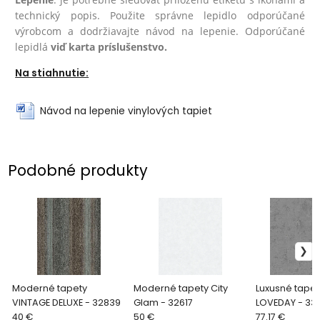
technický popis. Použite správne lepidlo odporúčané
výrobcom a dodržiavajte návod na lepenie. Odporúčané
lepidlá
viď karta príslušenstvo.
Na stiahnutie:
Návod na lepenie vinylových tapiet
Podobné produkty
Moderné tapety
Moderné tapety City
Luxusné tapet
VINTAGE DELUXE - 32839
Glam - 32617
LOVEDAY - 33
40 €
50 €
77.17 €