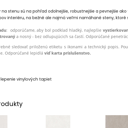
 na stenu sú na pohľad odolnejšie, robustnejšie a pevnejšie ako
pov interiéru, na bežné ale najmä veľmi namáhané steny, ktoré s
adu
: odporúčame, aby bol podklad hladký, najlepšie
vystierkova
trovaný
a nosný - bez odlupujúcich sa častí. Odporúčané penetráci
trebné sledovať priloženú etiketu s ikonami a technický popis. P
ie. Odporúčané lepidlá
viď karta príslušenstvo.
lepenie vinylových tapiet
rodukty