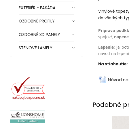
EXTERIÉR - FASÁDA
Vinylové tapety
do všetkých ty
OZDOBNÉ PROFILY
Príprava podkl
OZDOBNÉ 3D PANELY
spojov/,
na
pene
Lepenie
: je po
STENOVÉ LAMELY
návod na lepen
Na stiahnutie:
Návod na 
Podobné p