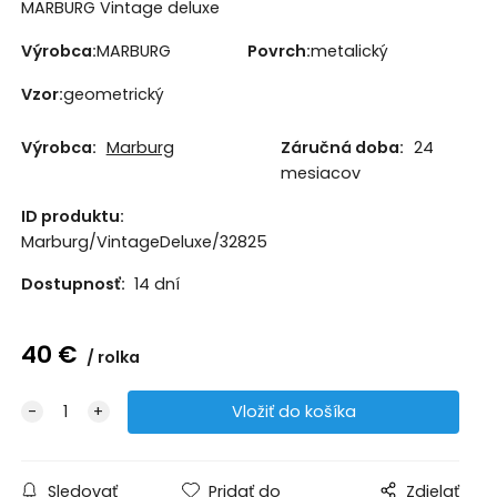
MARBURG Vintage deluxe
Výrobca:
MARBURG
Povrch:
metalický
Vzor:
geometrický
Výrobca:
Marburg
Záručná doba:
24
mesiacov
ID produktu:
Marburg/VintageDeluxe/32825
Dostupnosť:
14 dní
40
€
rolka
Sledovať
Pridať do
Zdielať