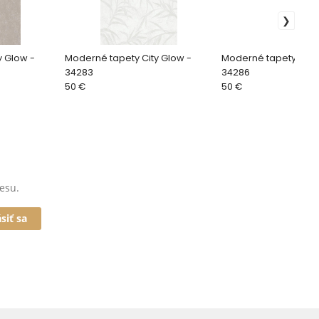
y Glow -
Moderné tapety City Glow -
Moderné tapety City 
34283
34286
50 €
50 €
esu.
ásiť sa