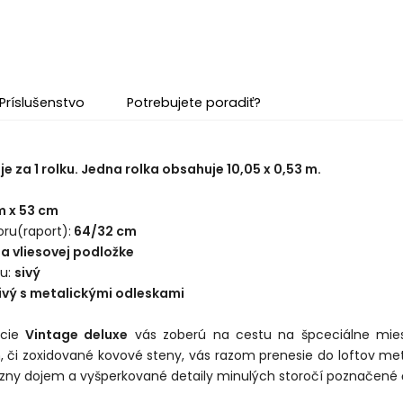
Príslušenstvo
Potrebujete poradiť?
e za 1 rolku. Jedna rolka obsahuje 10,05 x 0,53 m.
m x 53 cm
ru(raport):
64/32 cm
na vliesovej podložke
du:
sivý
sivý s metalickými odleskami
kcie
Vintage deluxe
vás zoberú na cestu na špceciálne mies
, či zoxidované kovové steny, vás razom prenesie do loftov met
ny dojem a vyšperkované detaily minulých storočí poznačené č