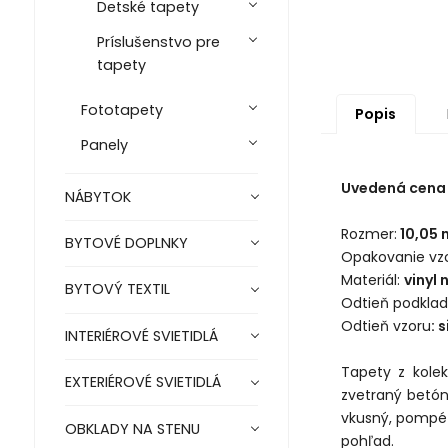
Detské tapety
Príslušenstvo pre
tapety
Fototapety
Popis
Panely
Uvedená cena j
NÁBYTOK
Rozmer:
10,05 
BYTOVÉ DOPLNKY
Opakovanie vzo
Materiál:
vinyl 
BYTOVÝ TEXTIL
Odtieň podkla
Odtieň vzoru
: 
INTERIÉROVÉ SVIETIDLÁ
Tapety z kole
EXTERIÉROVÉ SVIETIDLÁ
zvetraný betón
vkusný, pompéz
OBKLADY NA STENU
pohľad.