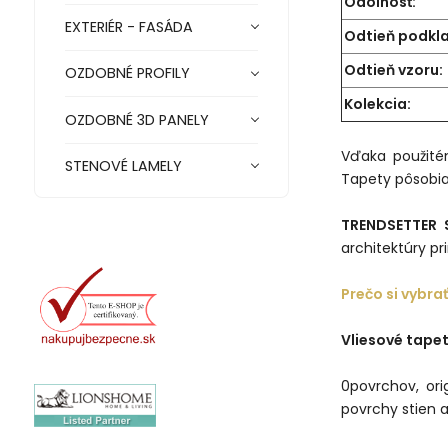
Odolnosť:
EXTERIÉR - FASÁDA
Odtieň podkl
Odtieň vzoru:
OZDOBNÉ PROFILY
Kolekcia:
OZDOBNÉ 3D PANELY
Vďaka použitém
STENOVÉ LAMELY
Tapety pôsobia 
TRENDSETTER 
architektúry pr
Prečo si vybra
Vliesové tape
0povrchov, ori
povrchy stien a