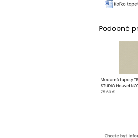
Koľko tape
Podobné p
Moderné tapety T
STUDIO Nouvel NO
75.60 €
Chcete byť inf