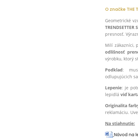
O značke THE 
Geometrické vzo
TRENDSETTER 
presnosť. Výraz
Milí zákazníci,
odlišnosť pre
výrobku, ktorý s
Podklad
: mus
odlupujúcich sa
Lepenie
: je po
lepidlá
viď kart
Originalita farb
reklamáciu. Uv
Na stiahnutie:
Návod na l