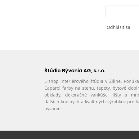
Odhlásiť sa
Štúdio Bývania AG, s.r.o.
E-shop interiérového štúdia v Žiline. Ponúk
Caparol farby na stenu, tapety, bytové dopl
obklady, dekoračné vankúše, lišty a mn
ďalších krásnych a kvalitných výrobkov pre 
bývanie.