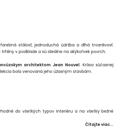
arebná stálosť, jednoduchá údržba a dlhá trvanlivosť.
 trhliny v podklade a sú ideálne na akýkoľvek povrch.
ancúzskym architektom Jean Nouvel
. Krása súčasnej
o kolekcia bola venovaná jeho úžasným stavbám.
ú vhodné do všetkých typov interiéru a na všetky bežné
Čítajte viac...