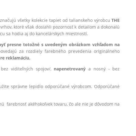
značujú všetky kolekcie tapiet
od talianskeho výrobcu
THE
ávrhov, ktoré však dosiahli pozornosť k detailom a dokonalú
cu sa hodia aj do kancelárskych miestností.
 byť presne totožné s uvedeným obrázkom vzhľadom na
ovedajú za rozdiely farebného prevedenia originálneho
e reklamáciu.
bez viditeľných spojov/,
na
penetrovaný
a nosný - bez
 Použite správne lepidlo odporúčané výrobcom. Odporúčané
nú farebnosť akéhokoľvek tovaru, čo ale nie je dôvodom na