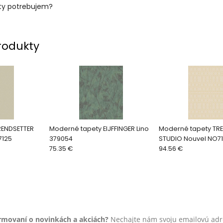
ty potrebujem?
rodukty
RENDSETTER
Moderné tapety EIJFFINGER Lino
Moderné tapety TR
7125
379054
STUDIO Nouvel NO7
75.35 €
94.56 €
ormovaní o novinkách a akciách?
Nechajte nám svoju emailovú adr