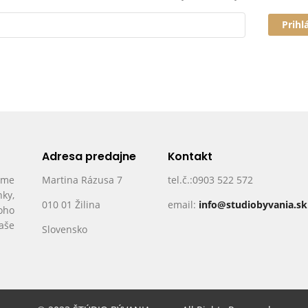
Prihl
Adresa predajne
Kontakt
ame
Martina Rázusa 7
tel.č.:0903 522 572
nky,
010 01 Žilina
email:
info@studiobyvania.sk
oho
Vaše
Slovensko