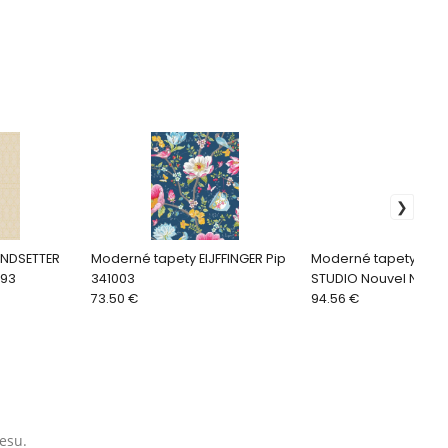
ENDSETTER
Moderné tapety EIJFFINGER Pip
Moderné tapety TRE
193
341003
STUDIO Nouvel NO71
73.50 €
94.56 €
esu.