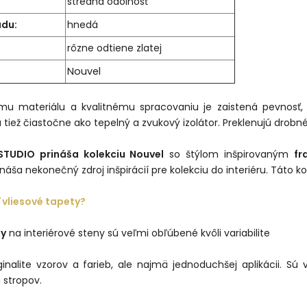
stredná odolnosť
adu:
hnedá
rôzne odtiene zlatej
Nouvel
u materiálu a kvalitnému spracovaniu je zaistená pevnosť, f
tiež čiastočne ako tepelný a zvukový izolátor. Preklenujú drobné
STUDIO prináša kolekciu Nouvel
so štýlom inšpirovaným
fr
ináša nekonečný zdroj inšpirácií pre kolekciu do interiéru. Tát
ť vliesové tapety?
ty
na interiérové steny sú veľmi obľúbené kvôli variabilite
ginalite vzorov a farieb, ale najmä jednoduchšej aplikácii. S
 stropov.