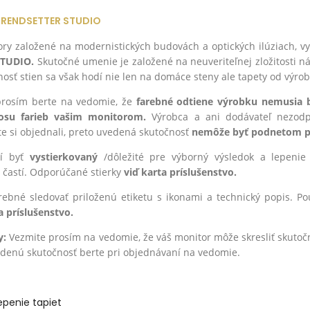
TRENDSETTER STUDIO
ry založené na modernistických budovách a optických ilúziach, vy
STUDIO.
Skutočné umenie je založené na neuveriteľnej zložitosti n
nosť stien sa však hodí nie len na domáce steny ale tapety od výrob
 prosím berte na vedomie, že
farebné odtiene výrobku nemusia
nosu farieb vašim monitorom.
Výrobca a ani dodávateľ nezodp
te si objednali, preto uvedená skutočnosť
nemôže byť podnetom pr
í byť
vystierkovaný
/dôležité pre výborný výsledok a lepenie 
 častí. Odporúčané stierky
viď karta príslušenstvo.
trebné sledovať priloženú etiketu s ikonami a technický popis.
a príslušenstvo.
y:
Vezmite prosím na vedomie, že váš monitor môže skresliť skutoč
edenú skutočnosť berte pri objednávaní na vedomie.
epenie tapiet