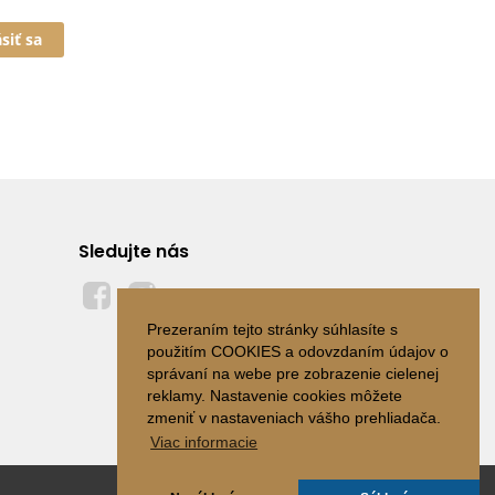
ásiť sa
Sledujte nás
Prezeraním tejto stránky súhlasíte s
použitím COOKIES a odovzdaním údajov o
správaní na webe pre zobrazenie cielenej
reklamy. Nastavenie cookies môžete
zmeniť v nastaveniach vášho prehliadača.
Viac informacie