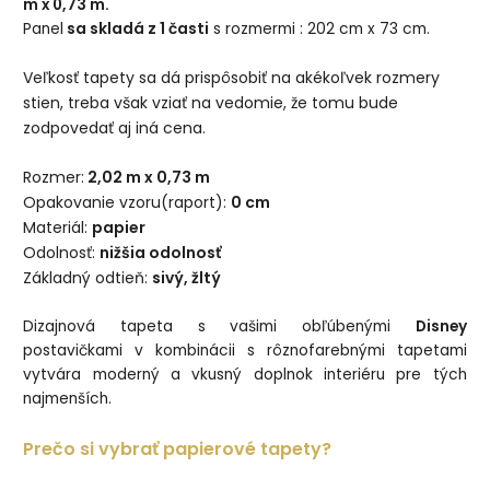
m x 0,73 m
.
Panel
sa skladá z 1 časti
s rozmermi : 202 cm x 73 cm.
Veľkosť tapety sa dá prispôsobiť na akékoľvek rozmery
stien, treba však vziať na vedomie, že tomu bude
zodpovedať aj iná cena.
Rozmer:
2,02 m x 0,73 m
Opakovanie vzoru(raport):
0 cm
Materiál:
papier
Odolnosť:
nižšia odolnosť
Základný odtieň:
sivý, žltý
Dizajnová tapeta s vašimi obľúbenými
Disney
postavičkami v kombinácii s rôznofarebnými tapetami
vytvára moderný a vkusný doplnok interiéru pre tých
najmenších.
Prečo si vybrať papierové tapety?