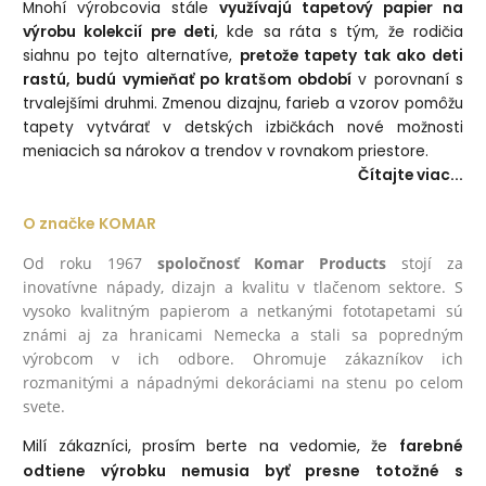
Mnohí výrobcovia stále
využívajú tapetový papier na
výrobu kolekcií pre deti
, kde sa ráta s tým, že rodičia
siahnu po tejto alternatíve,
pretože tapety tak ako deti
rastú, budú vymieňať po kratšom období
v porovnaní s
trvalejšími druhmi. Zmenou dizajnu, farieb a vzorov pomôžu
tapety vytvárať v detských izbičkách nové možnosti
meniacich sa nárokov a trendov v rovnakom priestore.
Čítajte viac...
O značke KOMAR
Od roku 1967
spoločnosť Komar Products
stojí za
inovatívne nápady, dizajn a kvalitu v tlačenom sektore. S
vysoko kvalitným papierom a netkanými fototapetami sú
známi aj za hranicami Nemecka a stali sa popredným
výrobcom v ich odbore. Ohromuje zákazníkov ich
rozmanitými a nápadnými dekoráciami na stenu po celom
svete.
Milí zákazníci, prosím berte na vedomie, že
farebné
odtiene výrobku nemusia byť presne totožné s