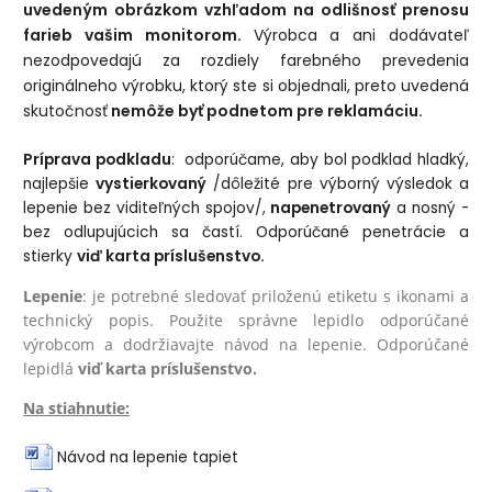
uvedeným obrázkom vzhľadom na odlišnosť prenosu
farieb vašim monitorom.
Výrobca a ani dodávateľ
nezodpovedajú za rozdiely farebného prevedenia
originálneho výrobku, ktorý ste si objednali, preto uvedená
skutočnosť
nemôže byť podnetom pre reklamáciu.
Príprava podkladu
: odporúčame, aby bol podklad hladký,
najlepšie
vystierkovaný
/dôležité pre výborný výsledok a
lepenie bez viditeľných spojov/,
na
penetrovaný
a nosný -
bez odlupujúcich sa častí. Odporúčané penetrácie a
stierky
viď karta príslušenstvo.
Lepenie
: je potrebné sledovať priloženú etiketu s ikonami a
technický popis. Použite správne lepidlo odporúčané
výrobcom a dodržiavajte návod na lepenie. Odporúčané
lepidlá
viď karta príslušenstvo.
Na stiahnutie:
Návod na lepenie tapiet